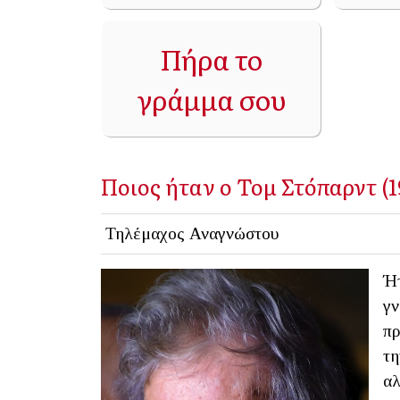
Πήρα το
γράμμα σου
Ποιος ήταν ο Τομ Στόπαρντ (1
Τηλέμαχος Αναγνώστου
Ήτ
γν
πρ
τη
αλ