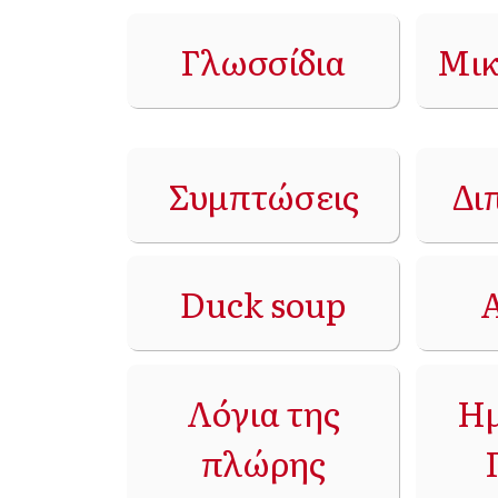
Γλωσσίδια
Μικ
Συμπτώσεις
Δι
Duck soup
Λόγια της
Ημ
πλώρης