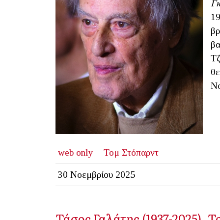
Γκ
19
βρ
βα
Τζ
θε
Νο
web only
Τομ Στόπαρντ
30 Νοεμβρίου 2025
Τάσος Γαλάτης (1937-2025). Τ