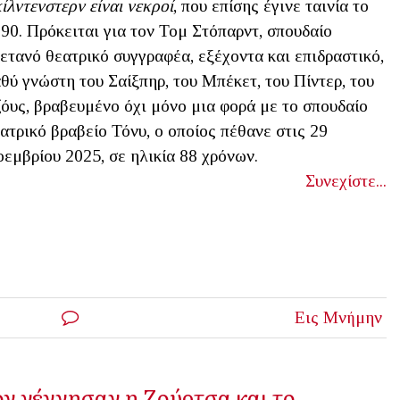
ίλντενστερν
είναι νεκροί
, που επίσης έγινε ταινία το
90. Πρόκειται για τον Τομ Στόπαρντ, σπουδαίο
ετανό θεατρικό συγγραφέα, εξέχοντα και επιδραστικό,
θύ γνώστη του Σαίξπηρ, του Μπέκετ, του Πίντερ, του
όυς, βραβευμένο όχι μόνο μια φορά με το σπουδαίο
ατρικό βραβείο Τόνυ, ο οποίος πέθανε στις 29
εμβρίου 2025, σε ηλικία 88 χρόνων.
Συνεχίστε...
Εις Μνήμην
ον γέννησαν η Ζούρτσα και το