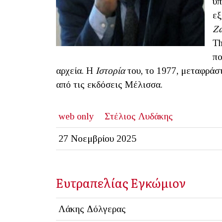
υπ
εξ
Ζω
Th
πο
αρχεία. Η
Ιστορία
του, το 1977, μεταφράσ
από τις εκδόσεις Μέλισσα.
web only
Στέλιος Λυδάκης
27 Νοεμβρίου 2025
Ευτραπελίας Εγκώμιον
Λάκης Δόλγερας