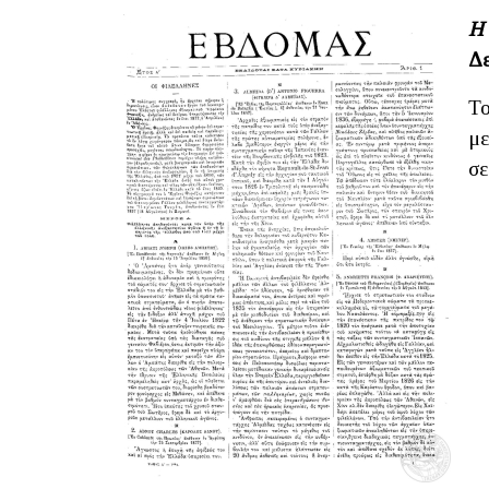
Η
Δε
Το
με
σε