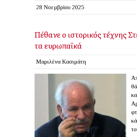
28 Νοεμβρίου 2025
Πέθανε ο ιστορικός τέχνης Στ
τα ευρωπαϊκά
Μαριλένα Κασιμάτη
Απ
θά
κα
Αρ
φτ
κά
το