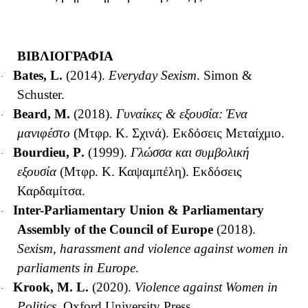
ΒΙΒΛΙΟΓΡΑΦΙΑ
Bates, L.
(2014).
Everyday Sexism
. Simon &
·
Schuster.
Beard, M.
(2018).
Γυναίκες & εξουσία: Ένα
·
μανιφέστο
(Μτφρ. Κ. Σχινά). Εκδόσεις Μεταίχμιο.
Bourdieu
,
P
.
(1999).
Γλώσσα και συμβολική
·
εξουσία
(Μτφρ. Κ. Καψαμπέλη). Εκδόσεις
Καρδαμίτσα
.
Inter-Parliamentary Union & Parliamentary
·
Assembly of the Council of Europe
(2018).
Sexism, harassment and violence against women in
parliaments in Europe
.
Krook, M. L.
(2020).
Violence against Women in
·
Politics
.
Oxford University Press.