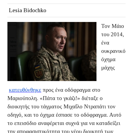
Lesia Bidochko
Τον Μάιο
του 2014,
ένα
ουκρανικό
όχημα
μάχης
κατευθύνθηκε
προς ένα οδόφραγμα στο
Μαριούπολη. «Πάτα το γκάζι!» διέταξε ο
διοικητής του τάγματος Μιχαΐλο Ντραπάτι τον
οδηγό, και το όχημα έσπασε το οδόφραγμα. Αυτό
το επεισόδιο αναφέρεται συχνά για να καταδείξει
την αποφασιστικότητα του νέου διοικητή των