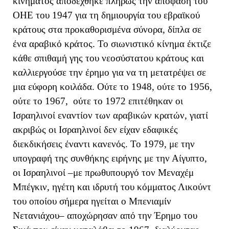
κινήματος αποδέχθηκε πλήρως την απόφαση του
ΟΗΕ του 1947 για τη δημιουργία του εβραϊκού
κράτους στα προκαθορισμένα σύνορα, δίπλα σε
ένα αραβικό κράτος. Το σιωνιστικό κίνημα έκτιζε
κάθε σπιθαμή γης του νεοσύστατου κράτους και
καλλιεργούσε την έρημο για να τη μετατρέψει σε
μια εύφορη κοιλάδα. Ούτε το 1948, ούτε το 1956,
ούτε το 1967, ούτε το 1972 επιτέθηκαν οι
Ισραηλινοί εναντίον των αραβικών κρατών, γιατί
ακριβώς οι Ισραηλινοί δεν είχαν εδαφικές
διεκδικήσεις έναντι κανενός. Το 1979, με την
υπογραφή της συνθήκης ειρήνης με την Αίγυπτο,
οι Ισραηλινοί –με πρωθυπουργό τον Μεναχέμ
Μπέγκιν, ηγέτη και ιδρυτή του κόμματος Λικούντ
του οποίου σήμερα ηγείται ο Μπενιαμίν
Νετανιάχου– αποχώρησαν από την Έρημο του