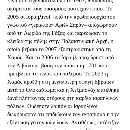
Σινά που είχαν καταλάβει το 1967, διαλύοντας
ακόμα και τους οικισμούς που είχαν κτίσει. Το
2005 οι Ισραηλινοί –υπό την πρωθυπουργία του
γνωστού «γερακιού» Αριέλ Σαρόν– αποχώρησαν
από τη Λωρίδα της Γάζας και παρέδωσαν τα
κλειδιά της πόλης στην Παλαιστινιακή Αρχή, η
οποία βέβαια το 2007 εξοστρακίστηκε από τη
Χαμάς. Και το 2006 το Ισραήλ αποχώρησε από
τον Λίβανο με βάση την απόφαση 1701 που
προέβλεπε το τέλος του πολέμου. Το 2023 η
Χαμάς προέβη στη μεγαλύτερη σφαγή Εβραίων
μετά το Ολοκαύτωμα και η Χεζμπολάχ επιτέθηκε
ξανά πλήττοντας στόχους στη καρδιά ισραηλινών
πόλεων. Ουδέποτε λοιπόν οι Ισραηλινοί
διεκήρυσσαν ότι επιδιώκουν τον εκτοπισμό η την
εξόντωση γειτονικών λαών. Αντιθέτως, επέδειξαν