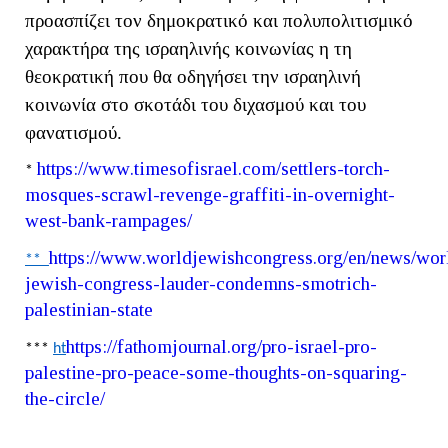
προασπίζει τον δημοκρατικό και πολυπολιτισμικό
χαρακτήρα της ισραηλινής κοινωνίας η τη
θεοκρατική που θα οδηγήσει την ισραηλινή
κοινωνία στο σκοτάδι του διχασμού και του
φανατισμού.
https
://
www
.
timesofisrael
.
com
/
settlers
-
torch
-
*
mosques
-
scrawl
-
revenge
-
graffiti
-
in
-
overnight
-
west
-
bank
-
rampages
/
https
://
www
.
worldjewishcongress
.
org
/
en
/
news
/
wor
**
jewish
-
congress
-
lauder
-
condemns
-
smotrich
-
palestinian
-
state
https
://
fathomjournal
.
org
/
pro
-
israel
-
pro
-
***
ht
palestine
-
pro
-
peace
-
some
-
thoughts
-
on
-
squaring
-
the
-
circle
/