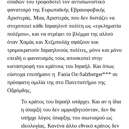
οπαδών του τροφοδοτεί τον αντισιωνιστικό
φανατισμό της Ευρωπαϊκής Εβραιοφοβικής
Αριστεράς. Μιας Αριστεράς που δεν διστάζει να
στοχοποιεί κάθε Ισραηλινό πολίτη ως «εγκληματία
πολέμου», και να στρέφει το βλέμμα της αλλού
όταν Χαμάς και Χεζμπολάχ σφάζουν και
τρομοκρατούν Ισραηλινούς πολίτες, μόνο και μόνο
επειδή ο φανατισμός τους αποσκοπεί στην
καταστροφή του κράτους του Ισραήλ. Και όπως
εύστοχα επεσήμανε η
Fania
Oz
-
Salzberger
*** σε
πρόσφατη ομιλία της στο Πανεπιστήμιο της
Οξφόρδης,
Το κράτος του Ισραήλ υπάρχει. Και αν η ίδια
η ύπαρξή του δεν αμφισβητούνταν, δεν θα
υπήρχε λόγος ύπαρξης του σιωνισμού ως
ιδεολογίας. Κανένα άλλο εθνικό κράτος δεν