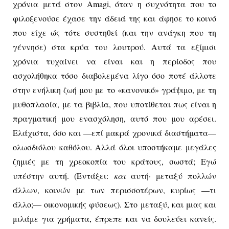
χρόνια μετά στον
Amagi
, όταν η συχνότητα που το
φιλοξενούσε έχασε την άδειά της και άφησε το κοινό
που είχε ώς τότε συστηθεί (και την ανάγκη που τη
γέννησε) στα κρύα του λουτρού. Αυτά τα εξίμισι
χρόνια τυχαίνει να είναι και η περίοδος που
ασχολήθηκα τόσο διαβολεμένα λίγο όσο ποτέ άλλοτε
στην ενήλικη ζωή μου με το «κανονικό» γράψιμο, με τη
μυθοπλασία, με τα βιβλία, που υποτίθεται πως είναι η
πραγματική μου ενασχόληση, αυτό που μου αρέσει.
Ελάχιστα, όσο και —επί μακρά χρονικά διαστήματα—
ολωσδιόλου καθόλου. Αλλά όλοι υποστήκαμε μεγάλες
ζημιές με τη χρεοκοπία του κράτους, σωστά; Εγώ
υπέστην αυτή. (Εντάξει:
και
αυτή· μεταξύ πολλών
άλλων, κοινών με των περισσοτέρων, κυρίως —τι
άλλο;— οικονομικής φύσεως). Στο μεταξύ, και μιας και
μιλάμε για χρήματα, έπρεπε και να δουλεύει κανείς.