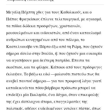
Μεγάλη Πέμπτη χθες για τους Καθολικούς, και ο
Πάπας Φραγκίσκος έπλυνε τελετουργικά, με αγιασμό,
τα πόδια δώδεκα προσφύγων, χριστιανών,
μουσουλμάνων και ινδουιστών, από έναν καταυλισμό
ανθρώπων κυνηγημένων από τον πόλεμο, το
Καστελνουόβο ντι Πόρτο έξω από τη Ρώμη, που ζητούν
σήμερα άσυλο στην Ιταλία, ή: που ζητούν μια ευκαιρία
να αγαπήσουν μια δεύτερη πατρίδα. Έπειτα τα
σκούπισε, και τα φίλησε. Κάποιοι από τους πρόσφυγες
έκλαψαν. Το βάζω κι εδώ —μολονότι πιστεύω πως θα
ανεβεί παντού σήμερα— για τον προφανή λόγο: γιατί
καταδεικνύεται πόσο βάρβαρο πρόσωπο μπορεί να
επιδείξει μία Εκκλησία, ένα δόγμα, όταν επικεφαλής
της έχει άσπλαχνα άτομα, επαγγελματίες της
πολιτικής, αθέους ενδεδυμένους χιτώνες πίστης, όπως