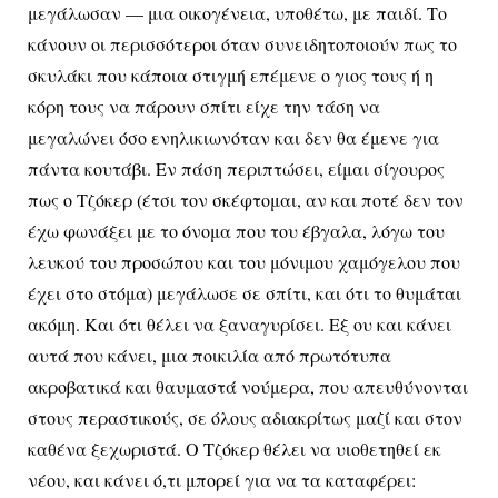
μεγάλωσαν — μια οικογένεια, υποθέτω, με παιδί. Το
κάνουν οι περισσότεροι όταν συνειδητοποιούν πως το
σκυλάκι που κάποια στιγμή επέμενε ο γιος τους ή η
κόρη τους να πάρουν σπίτι είχε την τάση να
μεγαλώνει όσο ενηλικιωνόταν και δεν θα έμενε για
πάντα κουτάβι. Εν πάση περιπτώσει, είμαι σίγουρος
πως ο Τζόκερ (έτσι τον σκέφτομαι, αν και ποτέ δεν τον
έχω φωνάξει με το όνομα που του έβγαλα, λόγω του
λευκού του προσώπου και του μόνιμου χαμόγελου που
έχει στο στόμα) μεγάλωσε σε σπίτι, και ότι το θυμάται
ακόμη. Και ότι θέλει να ξαναγυρίσει. Εξ ου και κάνει
αυτά που κάνει, μια ποικιλία από πρωτότυπα
ακροβατικά και θαυμαστά νούμερα, που απευθύνονται
στους περαστικούς, σε όλους αδιακρίτως μαζί και στον
καθένα ξεχωριστά. Ο Τζόκερ θέλει να υιοθετηθεί εκ
νέου, και κάνει ό,τι μπορεί για να τα καταφέρει: