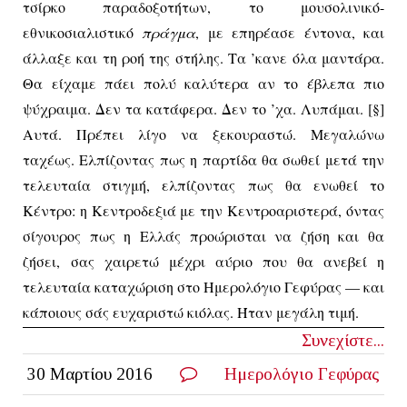
τσίρκο παραδοξοτήτων, το μουσολινικό-
εθνικοσιαλιστικό
πράγμα
, με επηρέασε έντονα, και
άλλαξε και τη ροή της στήλης. Τα ’κανε όλα μαντάρα.
Θα είχαμε πάει πολύ καλύτερα αν το έβλεπα πιο
ψύχραιμα. Δεν τα κατάφερα. Δεν το ’χα. Λυπάμαι. [§]
Αυτά. Πρέπει λίγο να ξεκουραστώ. Μεγαλώνω
ταχέως. Ελπίζοντας πως η παρτίδα θα σωθεί μετά την
τελευταία στιγμή, ελπίζοντας πως θα ενωθεί το
Κέντρο: η Κεντροδεξιά με την Κεντροαριστερά, όντας
σίγουρος πως η Ελλάς προώρισται να ζήση και θα
ζήσει,
σας χαιρετώ μέχρι αύριο που θα ανεβεί η
τελευταία καταχώριση στο Ημερολόγιο Γεφύρας — και
κάποιους σάς ευχαριστώ κιόλας. Ήταν μεγάλη τιμή.
Συνεχίστε...
30 Μαρτίου 2016
Ημερολόγιο Γεφύρας