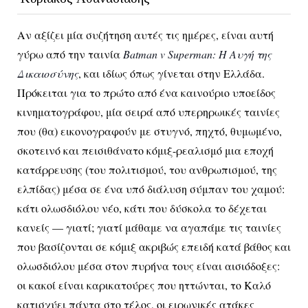
Αν αξίζει μία συζήτηση αυτές τις ημέρες, είναι αυτή
γύρω από την ταινία
Batman v Superman: Η Αυγή της
Δικαιοσύνης
, και ιδίως όπως γίνεται στην Ελλάδα.
Πρόκειται για το πρώτο από ένα καινούριο υποείδος
κινηματογράφου, μία σειρά από υπερηρωικές ταινίες
που (θα) εικονογραφούν με στυγνό, πηχτό, θυμωμένο,
σκοτεινό και πεισιθάνατο κόμιξ-ρεαλισμό μια εποχή
κατάρρευσης (του πολιτισμού, του ανθρωπισμού, της
ελπίδας) μέσα σε ένα υπό διάλυση σύμπαν του χαμού:
κάτι ολωσδιόλου νέο, κάτι που δύσκολα το δέχεται
κανείς — γιατί; γιατί μάθαμε να αγαπάμε τις ταινίες
που βασίζονται σε κόμιξ ακριβώς επειδή κατά βάθος και
ολωσδιόλου μέσα στον πυρήνα τους είναι αισιόδοξες:
οι κακοί είναι καρικατούρες που ηττώνται, το Καλό
κατισχύει πάντα στο τέλος, οι ειρωνικές ατάκες