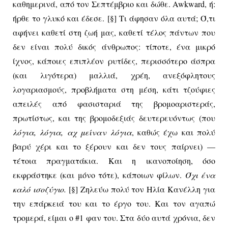
καθημερινά, από τον Σεπτέμβριο και δώθε.
Awkward
, ή:
ήρθε το γλυκό και έδεσε. [§] Τι άφησαν όλα αυτά; Ό,τι
αφήνει καθετί στη ζωή μας, καθετί τέλος πάντων που
δεν είναι πολύ δικός άνθρωπος: τίποτε, ένα μικρό
ίχνος, κάποιες επιπλέον ρυτίδες, περισσότερο άσπρα
(και λιγότερα) μαλλιά, χρέη, ανεξόφλητους
λογαριασμούς, προβλήματα στη μέση, κάτι τζούφιες
απειλές από φασισταριά της βρομοαριστεράς,
πρωτίστως, και της βρομοδεξιάς δευτερευόντως (που
λόγια, λόγια, αχ μείναν λόγια
, καθώς έχω και πολύ
βαρύ χέρι και το ξέρουν και δεν τους παίρνει) —
τέτοια πραγματάκια. Και η ικανοποίηση, όσο
εκφράστηκε (και μόνο τότε), κάποιων φίλων.
Όχι ένα
καλό ισοζύγιο.
[§] Ζηλεύω πολύ τον Ηλία Κανέλλη για
την επάρκειά του και το έργο του. Και τον αγαπώ
τρομερά, είμαι ο #1 φαν του. Στα δύο αυτά χρόνια, δεν