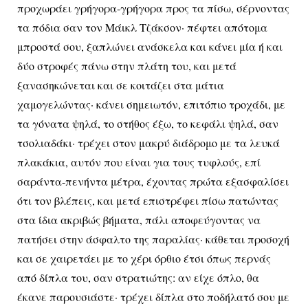
προχωράει γρήγορα-γρήγορα προς τα πίσω, σέρνοντας
τα πόδια σαν τον Μάικλ Τζάκσον· πέφτει απότομα
μπροστά σου, ξαπλώνει ανάσκελα και κάνει μία ή και
δύο στροφές πάνω στην πλάτη του, και μετά
ξανασηκώνεται και σε κοιτάζει στα μάτια
χαμογελώντας· κάνει σημειωτόν, επιτόπιο τροχάδι, με
τα γόνατα ψηλά, το στήθος έξω, το κεφάλι ψηλά, σαν
τσολιαδάκι· τρέχει στον μακρύ διάδρομο με τα λευκά
πλακάκια, αυτόν που είναι για τους τυφλούς, επί
σαράντα-πενήντα μέτρα, έχοντας πρώτα εξασφαλίσει
ότι τον βλέπεις, και μετά επιστρέφει πίσω πατώντας
στα ίδια ακριβώς βήματα, πάλι αποφεύγοντας να
πατήσει στην άσφαλτο της παραλίας· κάθεται προσοχή
και σε χαιρετάει με το χέρι όρθιο έτσι όπως περνάς
από δίπλα του, σαν στρατιώτης: αν είχε όπλο, θα
έκανε παρουσιάστε· τρέχει δίπλα στο ποδήλατό σου με