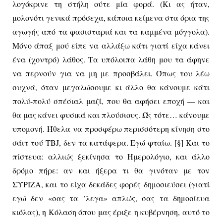
λογόκρινε τη στήλη ούτε μία φορά. (Κι ας ήταν,
μολονότι γενικά πρόσεχα, κάποια κείμενα στα όρια της
αγωγής από τα φασισταριά και τα καμμένα μόγγολα).
Μόνο άπαξ μού είπε να αλλάξω κάτι γιατί είχα κάνει
ένα (χοντρό) λάθος. Τα υπόλοιπα λάθη μου τα άφηνε
να περνούν για να μη με προσβάλει. Όπως του λέω
συχνά, όταν μεγαλώσουμε κι άλλο θα κάνουμε κάτι
πολύ-πολύ σπέσιαλ μαζί, που θα αφήσει εποχή — και
θα μας κάνει φυσικά και πλούσιους. Ώς τότε… κάνουμε
υπομονή. Ήθελα να προσφέρω περισσότερη κίνηση στο
σάιτ τού
TBJ
, δεν τα κατάφερα. Εγώ φταίω. [§] Και το
πίστευα: αλλιώς ξεκίνησα το Ημερολόγιο, και άλλο
δρόμο πήρε: αν και ήξερα τι θα γινόταν με τον
ΣΥΡΙΖΑ, και το είχα δεκάδες φορές δημοσιεύσει (γιατί
εγώ δεν «σας τα ’λεγα» απλώς, σας τα δημοσίευα
κιόλας), η Κόλαση όπου μας έριξε η κυβέρνηση, αυτό το