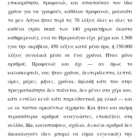
επικαιρότητα, προφανώς, και απαιτούσαν τον ίδιο
χρόνο για να γραφούν, καθόλου προφανώς, μολονότι
τα μεν Λόγια ήταν περί τις 70 λέξεις όλες κι όλες το
καθένα (τρία
tweet
των 140 χαρακτήρων έκαστο
καθημερινώς), ενώ το Ημερολόγιο είχε μέχρι και 1.500
(για την ακρίβεια, 450 λέξεις κατά μέσο όρο, ή 150.000
λέξεις συνολικά μέσα σε ένα χρόνο). Ήταν μόνο
αριθμοί; Προφανώς και όχι — αν όμως το
καλοσκεφτείς, ναι: ήταν χρόνος, δευτερόλεπτα, λεπτά,
ώρες, μέρες, μήνες, χρόνια, δηλαδή κάτι που στην
πραγματικότητα δεν πιάνεται, δεν μένει στο χέρι σου,
κάτι εντέλει κενό: κάτι παρελθοντικό, μη υλικό — και
ως εκ τούτου αρκούντως άχρηστο. Και ήταν και ακόμη
περισσότεροι αριθμοί: αναγνώστες, επισκέψεις στη
σελίδα,
like
, κοινοποιήσεις, σχόλια.
Αυτοί
οι αριθμοί δεν
δικαιολογούν (δεν μπορώ να είμαι ευγενικός) την