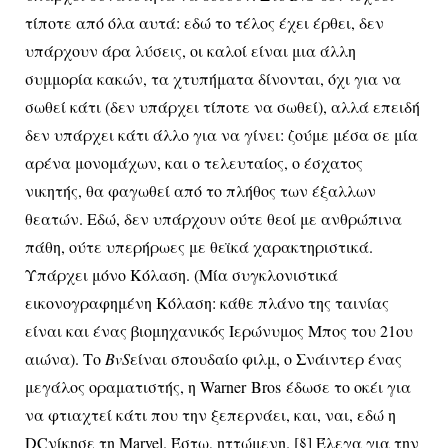
τίποτε από όλα αυτά: εδώ το τέλος έχει έρθει, δεν
υπάρχουν άρα λύσεις, οι καλοί είναι μια άλλη
συμμορία κακών, τα χτυπήματα δίνονται, όχι για να
σωθεί κάτι (δεν υπάρχει τίποτε να σωθεί), αλλά επειδή
δεν υπάρχει κάτι άλλο για να γίνει: ζούμε μέσα σε μία
αρένα μονομάχων, και ο τελευταίος, ο έσχατος
νικητής, θα φαγωθεί από το πλήθος των έξαλλων
θεατών. Εδώ, δεν υπάρχουν ούτε θεοί με ανθρώπινα
πάθη, ούτε υπερήρωες με θεϊκά χαρακτηριστικά.
Υπάρχει μόνο Κόλαση. (Μία συγκλονιστικά
εικονογραφημένη Κόλαση: κάθε πλάνο της ταινίας
είναι και ένας βιομηχανικός Ιερώνυμος Μπος του 21ου
αιώνα). Το
BvS
είναι σπουδαίο φιλμ, ο Σνάιντερ ένας
μεγάλος οραματιστής, η
Warner
Bros
έδωσε το οκέι για
να φτιαχτεί κάτι που την ξεπερνάει, και, ναι, εδώ η
DC
νίκησε τη
Marvel
. Έστω, ηττώμενη. [§] Έλεγα για την