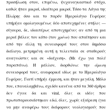
προσήλωση στον, επιμένω, ψυχαναγκαστικό στόχο,
καθώς ήταν μικροί, ιδιαίτερα μικροί. Τόσο τα Λόγια της
Πλώρης όσο και το παρόν Ημερολόγιο Γεφύρας
υπήρξαν ομολογουμένως δύο αποτυχημένες στήλες —
σίγουρα, δε, ιδιαιτέρως αποτυχημένες αν από τη μια
μεριά βάλεις τον κόπο (τον
χρόνο
) που απαίτησαν και
από την άλλη τη συνεισφορά τους στον δημόσιο
διάλογο, μετρημένη αυτή η τελευταία σε σταθερούς
αναγνώστες και σε «διάχυση». (Με έχω για πολύ
παραπάνω). Ή μάλλον, διορθώνω: την
άμεση
συνεισφορά τους, αναφορικά ιδίως με το Ημερολόγιο
Γεφύρας. Γιατί υπήρξε έμμεση, και ήταν μεγάλη. Μόλο
που, επαναλαμβάνω, σχεδόν κανένα από τα 360 άρθρα
δεν έγινε δα και
viral
, όλες οι ιδέες που
πρωτοπαρουσιάστηκαν εδώ, όλες, χωρίς εξαίρεση (για
να μην αναφέρω τους διάφορους νεολογισμούς που