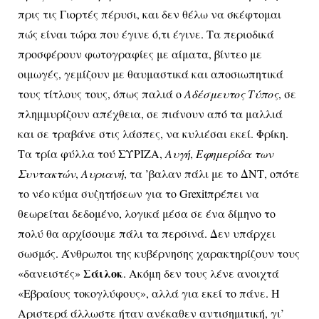
πρις τις Γιορτές πέρυσι, και δεν θέλω να σκέφτομαι
πώς είναι τώρα που έγινε ό,τι έγινε. Τα περιοδικά
προσφέρουν φωτογραφίες με αίματα, βίντεο με
οιμωγές, γεμίζουν με θαυμαστικά και αποσιωπητικά
τους τίτλους τους, όπως παλιά ο
Αδέσμευτος Τύπος
, σε
πλημμυρίζουν απέχθεια, σε πιάνουν από τα μαλλιά
και σε τραβάνε στις λάσπες, να κυλιέσαι εκεί. Φρίκη.
Τα τρία φύλλα τού ΣΥΡΙΖΑ,
Αυγή
,
Εφημερίδα των
Συντακτών
,
Αυριανή
, τα ’βαλαν πάλι με το ΔΝΤ, οπότε
το νέο κύμα συζητήσεων για το
Grexit
πρέπει να
θεωρείται δεδομένο, λογικά μέσα σε ένα δίμηνο το
πολύ θα αρχίσουμε πάλι τα περσινά. Δεν υπάρχει
σωσμός. Άνθρωποι της κυβέρνησης χαρακτηρίζουν τους
Σάιλοκ
«δανειστές»
. Ακόμη δεν τους λένε ανοιχτά
«Εβραίους τοκογλύφους», αλλά για εκεί το πάνε. Η
Αριστερά άλλωστε ήταν ανέκαθεν αντισημιτική, γι’