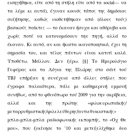
εισηγήθηκα, είτε από τη στήλη είτε από τα
social
— να
τα λέμε κι αυτά), έγιναν κοινός τόπος της δημόσιας
συζήτησης, καθώς υιοθετήθηκαν από (όλους τούς)
βασικούς παίκτες — το έκαναν ήσυχα και αθόρυβα και
χωρίς ποτέ να κατονομάσουν την πηγή, αλλά το
έκαναν. Κι αυτό, αν και ήκιστα ικανοποιητικό, έχει τη
σημασία του, και τέλος πάντων είναι κατιτί καλό.
Υποθέτω. Μάλλον. Δεν ξέρω. [§] Το Ημερολόγιο
Γεφύρας και τα Λόγια της Πλώρης στο σάιτ τού
TBJ
υπήρξαν η συνέχεια από άλλες στήλες που
έγραφα παλαιότερα, πάλι με καθημερινή εμμονή
συνήθως, από το φθινόπωρο τού 2009 για την ακρίβεια,
αλλά και της πρώτης «φιλοευρωπαϊκής/
μεταρρυθμιστικής/φιλελεύθερης/αντιεθνικιστικής»
μπλα-μπλα-μπλα ραδιοφωνικής εκπομπής, το «Οχ Θε
μου», που ξεκίνησε το ’10 και μετεξελίχθηκε δυο