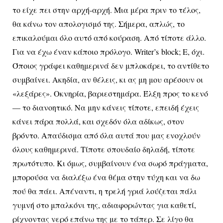
το είχε πει στην αρχή-αρχή. Μια μέρα πριν το τέλος,
θα κάνω τον απολογισμό της. Σήμερα, απλώς, το
επικαλούμαι όλο αυτό από κούραση. Από τίποτε άλλο.
Για να έχω έναν κάποιο πρόλογο.
Writer
’
s
block
; Ε, όχι.
Όποιος γράφει καθημερινά δεν μπλοκάρει, το αντίθετο
συμβαίνει. Ακηδία, αν θέλεις, κι ας μη μου αρέσουν οι
«λεξάρες». Οκνηρία, βαριεστημάρα. Έλξη προς το κενό
— το διανοητικό. Να μην κάνεις τίποτε, επειδή έχεις
κάνει πάρα πολλά, και σχεδόν όλα αδίκως, στον
βρόντο. Απαύδισμα από όλα αυτά που μας ενοχλούν
όλους καθημερινά. Τίποτε σπουδαίο δηλαδή, τίποτε
πρωτότυπο. Κι όμως, συμβαίνουν ένα σωρό πράγματα,
μπορούσα να διαλέξω ένα θέμα στην τύχη και να δω
πού θα πάει. Απέναντι, η τρελή γριά λούζεται πάλι
γυμνή στο μπαλκόνι της, αδιαφορώντας για καθετί,
ρίχνοντας νερό επάνω της με το τάπερ. Σε λίγο θα