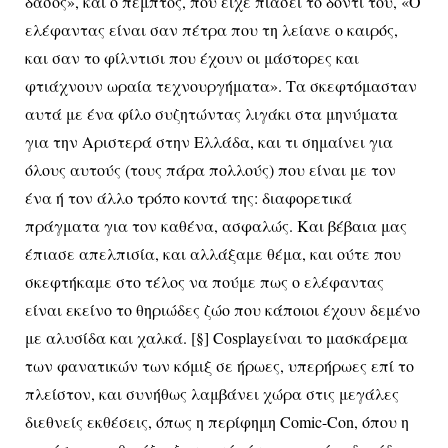
δάσος», και ο πέμπτος, που είχε πιάσει το δόντι του, «Ο
ελέφαντας είναι σαν πέτρα που τη λείανε ο καιρός,
και σαν το φίλντισι που έχουν οι μάστορες και
φτιάχνουν ωραία τεχνουργήματα». Τα σκεφτόμασταν
αυτά με ένα φίλο συζητώντας λιγάκι στα μηνύματα
για την Αριστερά στην Ελλάδα, και τι σημαίνει για
όλους αυτούς (τους πάρα πολλούς) που είναι με τον
ένα ή τον άλλο τρόπο κοντά της: διαφορετικά
πράγματα για τον καθένα, ασφαλώς. Και βέβαια μας
έπιασε απελπισία, και αλλάξαμε θέμα, και ούτε που
σκεφτήκαμε στο τέλος να πούμε πως ο ελέφαντας
είναι εκείνο το θηριώδες ζώο που κάποιοι έχουν δεμένο
με αλυσίδα και χαλκά. [§]
Cosplay
είναι το μασκάρεμα
των φανατικών των κόμιξ σε ήρωες, υπερήρωες επί το
πλείστον, και συνήθως λαμβάνει χώρα στις μεγάλες
διεθνείς εκθέσεις, όπως η περίφημη
Comic
-
Con
, όπου η