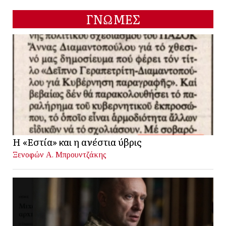
ΓΝΩΜΕΣ
Η «Εστία» και η ανέστια ύβρις
Ξενοφών Α. Μπρουντζάκης