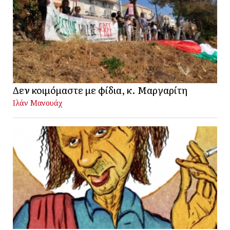
Δεν κοιμόμαστε με φίδια, κ. Μαργαρίτη
Ιλάν Μανουάχ