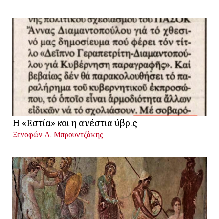
Η «Εστία» και η ανέστια ύβρις
Ξενοφών Α. Μπρουντζάκης