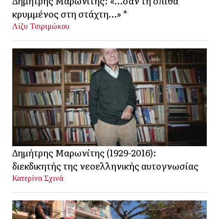
Δημήτρης Μαρωνίτης: «…σαν τη σπίθα
κρυμμένος στη στάχτη…» *
Λίζυ Τσιριμώκου
Δημήτρης Μαρωνίτης (1929-2016):
διεκδικητής της νεοελληνικής αυτογνωσίας
Κατερίνα Σχινά