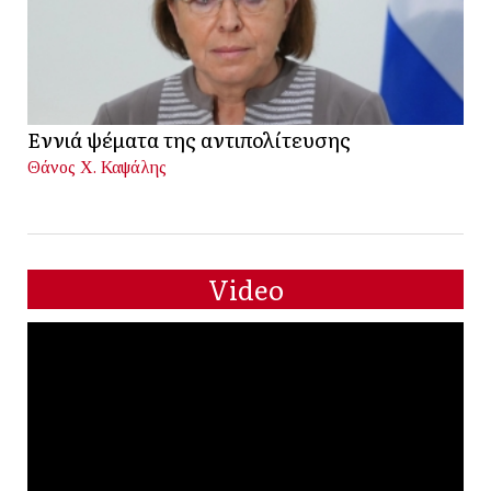
Εννιά ψέματα της αντιπολίτευσης
Θάνος Χ. Καψάλης
Video