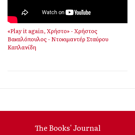
«Play it again, Χρήστο» - Χρήστος
Βακαλόπουλος - Ντοκιμαντέρ Σταύρου
Καπλανίδη
The Books' Journal