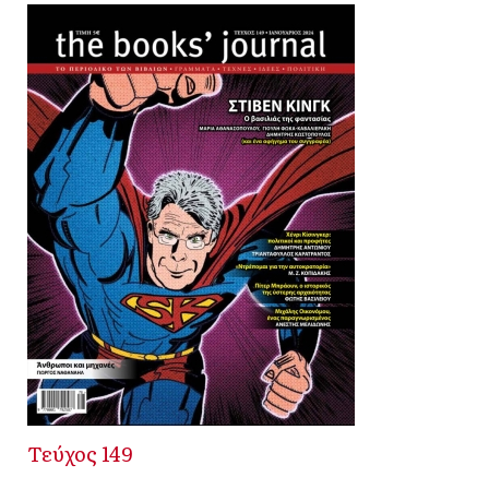
Τεύχος 149