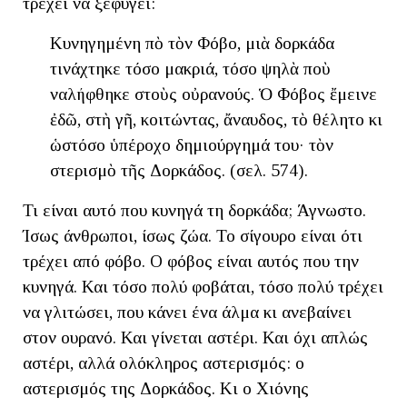
τρέχει να ξεφύγει:
Κυνηγημένη ἀπὸ τὸν Φόβο, μιὰ δορκάδα
τινάχτηκε τόσο μακριά, τόσο ψηλὰ ποὺ
ἀναλήφθηκε στοὺς οὐρανούς. Ὁ Φόβος ἔμεινε
ἐδῶ, στὴ γῆ, κοιτώντας, ἄναυδος, τὸ ἀθέλητο κι
ὡστόσο ὑπέροχο δημιούργημά του· τὸν
ἀστερισμὸ τῆς Δορκάδος. (σελ. 574).
Τι είναι αυτό που κυνηγά τη δορκάδα; Άγνωστο.
Ίσως άνθρωποι, ίσως ζώα. Το σίγουρο είναι ότι
τρέχει από φόβο. Ο φόβος είναι αυτός που την
κυνηγά. Και τόσο πολύ φοβάται, τόσο πολύ τρέχει
να γλιτώσει, που κάνει ένα άλμα κι ανεβαίνει
στον ουρανό. Και γίνεται αστέρι. Και όχι απλώς
αστέρι, αλλά ολόκληρος αστερισμός: ο
αστερισμός της Δορκάδος. Κι ο Χιόνης