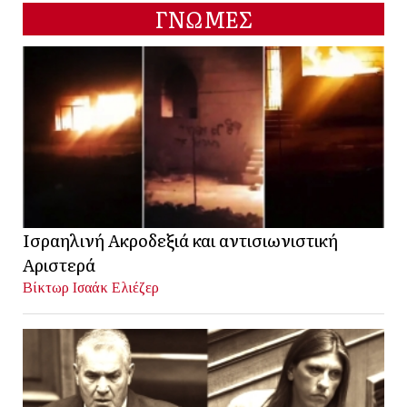
ΓΝΩΜΕΣ
Ισραηλινή Ακροδεξιά και αντισιωνιστική
Αριστερά
Βίκτωρ Ισαάκ Ελιέζερ