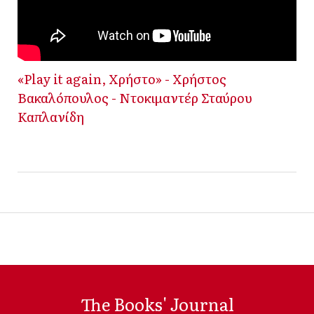
«Play it again, Χρήστο» - Χρήστος
Βακαλόπουλος - Ντοκιμαντέρ Σταύρου
Καπλανίδη
The Books' Journal