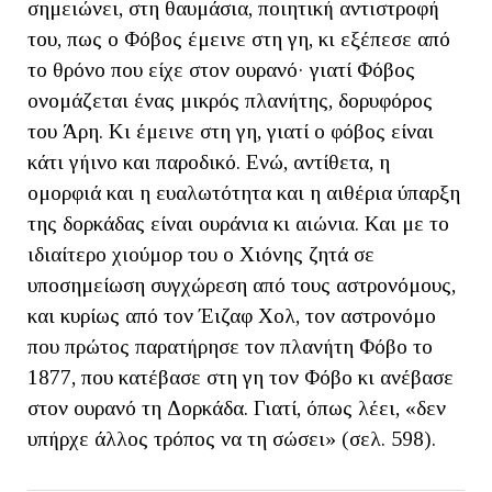
σημειώνει, στη θαυμάσια, ποιητική αντιστροφή
του, πως ο Φόβος έμεινε στη γη, κι εξέπεσε από
το θρόνο που είχε στον ουρανό· γιατί Φόβος
ονομάζεται ένας μικρός πλανήτης, δορυφόρος
του Άρη. Κι έμεινε στη γη, γιατί ο φόβος είναι
κάτι γήινο και παροδικό. Ενώ, αντίθετα, η
ομορφιά και η ευαλωτότητα και η αιθέρια ύπαρξη
της δορκάδας είναι ουράνια κι αιώνια. Και με το
ιδιαίτερο χιούμορ του ο Χιόνης ζητά σε
υποσημείωση συγχώρεση από τους αστρονόμους,
και κυρίως από τον Έιζαφ Χολ, τον αστρονόμο
που πρώτος παρατήρησε τον πλανήτη Φόβο το
1877, που κατέβασε στη γη τον Φόβο κι ανέβασε
στον ουρανό τη Δορκάδα. Γιατί, όπως λέει, «δεν
υπήρχε άλλος τρόπος να τη σώσει» (σελ. 598).