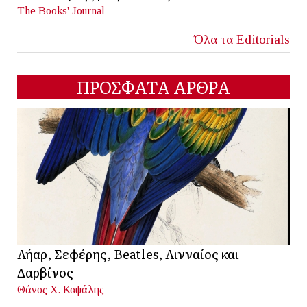
The Books' Journal
Όλα τα Editorials
ΠΡΟΣΦΑΤΑ ΑΡΘΡΑ
Λήαρ, Σεφέρης, Beatles, Λινναίος και
Δαρβίνος
Θάνος Χ. Καψάλης