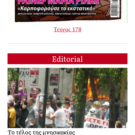
Τεύχος 178
Editorial
Το τέλος της μνησικακίας