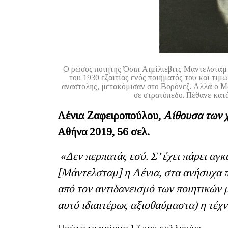
Ο ρώσος ποιητής Όσιπ Αιμίλιεβιτς Μαντελστάμ 
του 1930 εξαιτίας ενός ποιήματός του και τιμ
αναστολής, μετακόμισαν στο Βορόνεζ. Αλλά ο 
σε στρατόπεδο. Πέθανε κατά
Λένια Ζαφειροπούλου,
Αίθουσα των χ
Αθήνα 2019, 56 σελ.
«Δεν περπατάς εσύ. Σ’ έχει πάρει αγκ
[Μάντελσταμ] η Λένια, στα ανήσυχα π
από τον αντιδανεισμό των ποιητικών μ
αυτό ιδιαιτέρως αξιοθαύμαστα) η τέχν