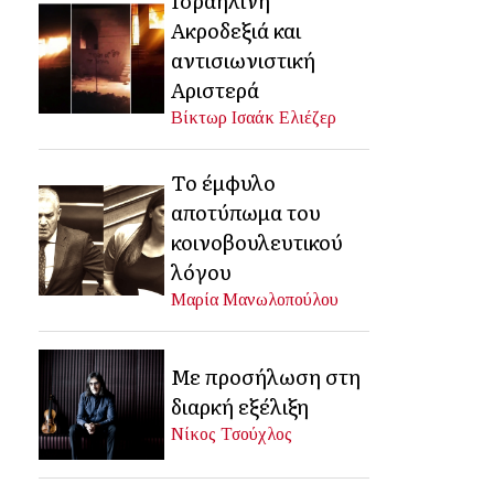
Ακροδεξιά και
αντισιωνιστική
Αριστερά
Βίκτωρ Ισαάκ Ελιέζερ
Το έμφυλο
αποτύπωμα του
κοινοβουλευτικού
λόγου
Μαρία Μανωλοπούλου
Με προσήλωση στη
διαρκή εξέλιξη
Νίκος Τσούχλος