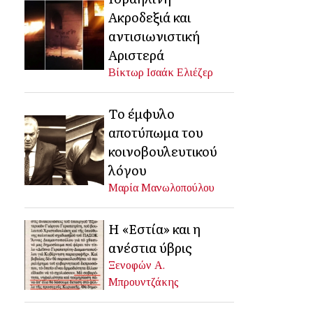
Ακροδεξιά και
αντισιωνιστική
Αριστερά
Βίκτωρ Ισαάκ Ελιέζερ
Το έμφυλο
αποτύπωμα του
κοινοβουλευτικού
λόγου
Μαρία Μανωλοπούλου
Η «Εστία» και η
ανέστια ύβρις
Ξενοφών Α.
Μπρουντζάκης