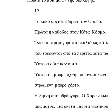
Πρώτα το ποίημα 17 της συλλογής:
17
Το κακό άρχισε ήδη απ’ τον Ορφέα.
Πρώτα η κάθοδος στον Κάτω Κόσμο.
Όλα τα στριφογυριστά σκαλιά ως κάτω
που τρέφονται από τα περιττώματα τω
Ύστερα ούτε καν αυτά.
Ύστερα η μαύρη όχθη που ανασηκώνετα
στρωμένη μαύρο χόρτο.
Η λίμνη από υδράργυρο. Ο Χάρων κω
ασώματος, μια σκέτη μπέρτα ναυτικού