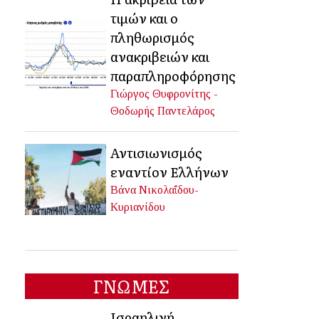
τιμών και ο
πληθωρισμός
ανακριβειών και
παραπληροφόρησης
Γιώργος Θυφρονίτης -
Θοδωρής Παντελάρος
Αντισιωνισμός
εναντίον Ελλήνων
Βάνα Νικολαΐδου-
Κυριανίδου
ΓΝΩΜΕΣ
Ισραηλινή