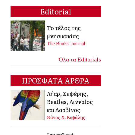
Editorial
Το τέλος της
μνησικακίας
The Books' Journal
Όλα τα Editorials
ΠΡΟΣΦΑΤΑ ΑΡΘΡΑ
Λήαρ, Σεφέρης,
Beatles, Λινναίος
και Δαρβίνος
Θάνος Χ. Καψάλης
Ισραηλινή