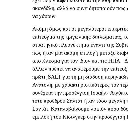
έχει περιγράψει καλύτερα την ισορροπία τ
σκανδάλη, αλλά να συνειδητοποιούν πως δ
να χάσουν.
Ακόμη όμως και οι μεγαλύτεροι επικριτές
επίτευγμα της τριγωνικής διπλωματίας, τ
στρατηγικό πλεονέκτημα έναντι της Σοβι
πως ήταν μια ακόμη επιλογή μεταξύ διαβό
αποτέλεσμα για τον ίδιον και τις ΗΠΑ. Δ
άλλων πρέπει να αναφέρουμε την επίτευξ
πρώτη SALT για τη μη διάδοση πυρηνικών
Ανατολή, με χαρακτηριστικότερες τον τε
συνέχεια την προσέγγιση Ισραήλ- Αιγύπτ
τότε προέδρου Σαντάτ ήταν τόσο μεγάλη π
Σαντάτ. Καταλαβαίνουμε λοιπόν πόσο δύσ
εμπλοκή του Κίσινγκερ στην προσέγγιση 