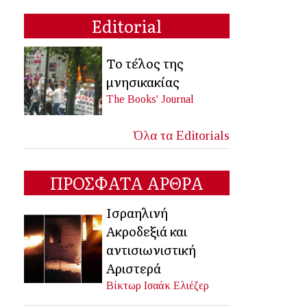
Editorial
Το τέλος της
μνησικακίας
The Books' Journal
Όλα τα Editorials
ΠΡΟΣΦΑΤΑ ΑΡΘΡΑ
Ισραηλινή
Ακροδεξιά και
αντισιωνιστική
Αριστερά
Βίκτωρ Ισαάκ Ελιέζερ