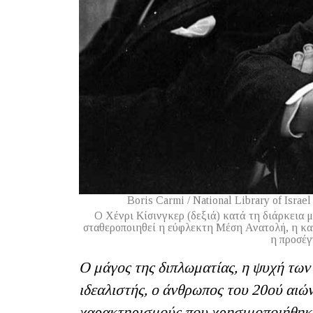
Boris Carmi / National Library of Israe
Ο Χένρι Kίσινγκερ (δεξιά) κατά τη διάρκεια μ
σταθεροποιηθεί η εύφλεκτη Μέση Ανατολή, η κατ
η προσέγ
Ο μάγος της διπλωματίας, η ψυχή των
ιδεαλιστής, ο άνθρωπος του 20
o
ύ αιών
χαρακτηρισμούς που χρησιμοποιήθηκα