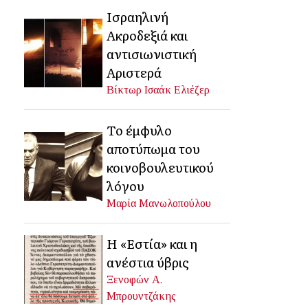
Ισραηλινή
Ακροδεξιά και
αντισιωνιστική
Αριστερά
Βίκτωρ Ισαάκ Ελιέζερ
Το έμφυλο
αποτύπωμα του
κοινοβουλευτικού
λόγου
Μαρία Μανωλοπούλου
Η «Εστία» και η
ανέστια ύβρις
Ξενοφών Α.
Μπρουντζάκης