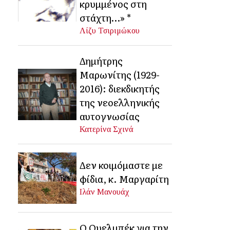
κρυμμένος στη
στάχτη…» *
Λίζυ Τσιριμώκου
Δημήτρης
Μαρωνίτης (1929-
2016): διεκδικητής
της νεοελληνικής
αυτογνωσίας
Κατερίνα Σχινά
Δεν κοιμόμαστε με
φίδια, κ. Μαργαρίτη
Ιλάν Μανουάχ
Ο Ουελμπέκ για την