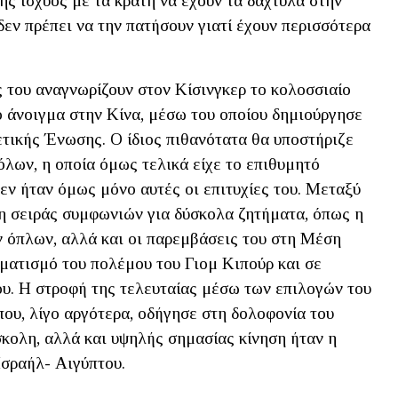
ης ισχύος με τα κράτη να έχουν τα δάχτυλα στην
εν πρέπει να την πατήσουν γιατί έχουν περισσότερα
 του αναγνωρίζουν στον Κίσινγκερ το κολοσσιαίο
ο άνοιγμα στην Κίνα, μέσω του οποίου δημιούργησε
ετικής Ένωσης. Ο ίδιος πιθανότατα θα υποστήριζε
λων, η οποία όμως τελικά είχε το επιθυμητό
εν ήταν όμως μόνο αυτές οι επιτυχίες του. Μεταξύ
η σειράς συμφωνιών για δύσκολα ζητήματα, όπως η
 όπλων, αλλά και οι παρεμβάσεις του στη Μέση
ρματισμό του πολέμου του Γιομ Κιπούρ και σε
ου. Η στροφή της τελευταίας μέσω των επιλογών του
ου, λίγο αργότερα, οδήγησε στη δολοφονία του
κολη, αλλά και υψηλής σημασίας κίνηση ήταν η
Ισραήλ- Αιγύπτου.