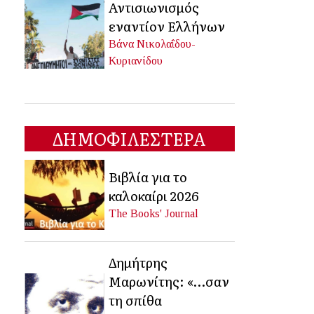
Αντισιωνισμός
εναντίον Ελλήνων
Βάνα Νικολαΐδου-
Κυριανίδου
ΔΗΜΟΦΙΛΕΣΤΕΡΑ
Βιβλία για το
καλοκαίρι 2026
The Books' Journal
Δημήτρης
Μαρωνίτης: «…σαν
τη σπίθα