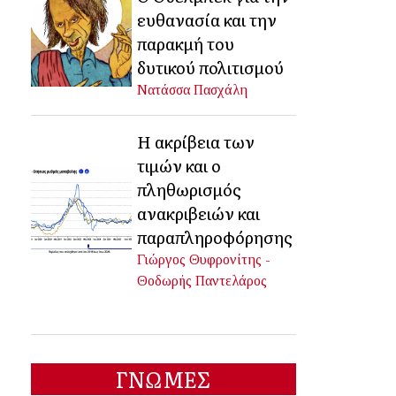
ευθανασία και την
παρακμή του
δυτικού πολιτισμού
Νατάσσα Πασχάλη
Η ακρίβεια των
τιμών και ο
πληθωρισμός
ανακριβειών και
παραπληροφόρησης
Γιώργος Θυφρονίτης -
Θοδωρής Παντελάρος
ΓΝΩΜΕΣ