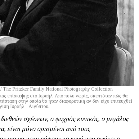
l / The Pritzker Family National Photography Collection
ιας επίσκεψης στο Ισραήλ. Από πολύ νωρίς, σκεπτόταν πώς θα
άσταση στην οποία θα ήταν διαφορετική αν δεν είχε επιτευχθεί
γιση Ισραήλ - Αιγύπτου.
 διεθνών σχέσεων, ο ψυχρός κυνικός, ο μεγάλος
α, είναι μόνο ορισμένοι από τους
ν για να περιγράψουν το κενό που αφήνει ο