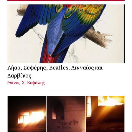
Λήαρ, Σεφέρης, Beatles, Λινναίος και
Δαρβίνος
Θάνος Χ. Καψάλης