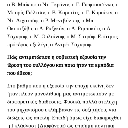
ο Β. Μπίκοφ, ο Ντ. Γκράνιν, ο Γ. Γιεφτουσένκο, ο
Μπορίς Γιέλτσιν, ο Β. Κοροτίτς, ο Γ. Καριάκιν, ο
Ντ. Λιχατσόφ, ο Ρ. Μεντβέντεφ, ο Μπ.
Οκουτζάβα, ο Λ. Ραζγκόν, ο Α. Ριμπακόφ, ο Α.
Σάχαροφ, ο Μ. Ουλιάνοφ, ο Μ. Σατρόφ. Επίτιμος
πρόεδρος εξελέγη ο Αντρέι Σάχαροφ.
Πώς αντιμετώπισε η σοβιετική εξουσία την
ίδρυση του συλλόγου και ποια ήταν τα εμπόδια
που έθεσε;
Στο βαθμό που η εξουσία την εποχή εκείνη δεν
ήταν πλέον μονολιθική, μας αντιμετώπισαν με
διαφορετικές διαθέσεις. Φυσικά, πολλά στελέχη
του μηχανισμού εκλάμβαναν τις συζητήσεις για
διώξεις ως απειλή. Επειδή όμως είχε διακηρυχθεί
η Γκλάσνοστ (Διαφάνεια) ως επίσημη πολιτική