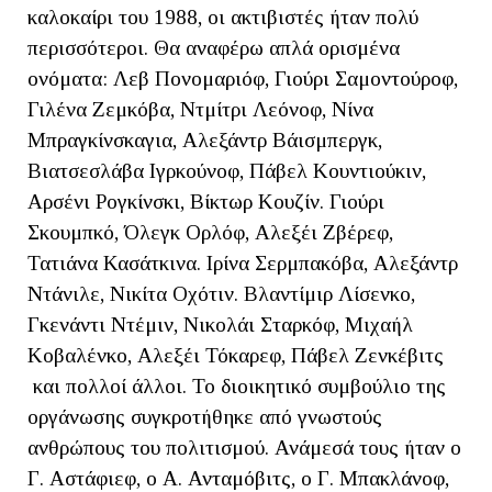
καλοκαίρι του 1988, οι ακτιβιστές ήταν πολύ
περισσότεροι. Θα αναφέρω απλά ορισμένα
ονόματα: Λεβ Πονομαριόφ, Γιούρι Σαμοντούροφ,
Γιλένα Ζεμκόβα, Ντμίτρι Λεόνοφ, Νίνα
Μπραγκίνσκαγια, Αλεξάντρ Βάισμπεργκ,
Βιατσεσλάβα Ιγρκούνοφ, Πάβελ Κουντιούκιν,
Αρσένι Ρογκίνσκι, Βίκτωρ Κουζίν. Γιούρι
Σκουμπκό, Όλεγκ Ορλόφ, Αλεξέι Ζβέρεφ,
Τατιάνα Κασάτκινα. Ιρίνα Σερμπακόβα, Αλεξάντρ
Ντάνιλε, Νικίτα Οχότιν. Βλαντίμιρ Λίσενκο,
Γκενάντι Ντέμιν, Νικολάι Σταρκόφ, Μιχαήλ
Κοβαλένκο, Αλεξέι Τόκαρεφ, Πάβελ Ζενκέβιτς
και πολλοί άλλοι. Το διοικητικό συμβούλιο της
οργάνωσης συγκροτήθηκε από γνωστούς
ανθρώπους του πολιτισμού. Ανάμεσά τους ήταν ο
Γ. Αστάφιεφ, ο Α. Ανταμόβιτς, ο Γ. Μπακλάνοφ,