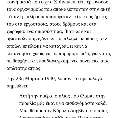
κοινή ματιά που είχε ο Στάινμπεκ, είτε ερευνούσε
τους οργανισμούς που αποκαλύπτονταν στην ακτή
–όταν η παλίρροια αποσυρόταν– είτε τους ήρωές
του στα εργοστάσια, στους δρόμους και στα
χωράφια: ένα οικοσύστημα, βιοτικών και
αβιοτικών παραγόντων, τις αλληλεπιδράσεις των
οποίων επεδίωκε να καταγράψει και να
κατανοήσει, χωρίς να τις παραμορφώσει, για να τις
πειθαρχήσει ως προδιαγεγραμμένες συνέπειες μιας
απώτατης αιτίας.
Την 23η Μαρτίου 1940, λοιπόν, το ημερολόγιο
σημειώνει:
Αυτή την ημέρα, ο ήλιος που έλαμπε στην
παραλία μάς έκανε να αισθανόμαστε καλά.
Μας θύμισε τον Κάρολο Δαρβίνο, ο οποίος
έφτασε αργά το βράδυ με το Beagle στον