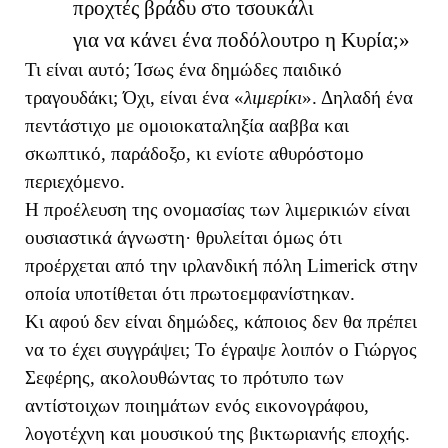
προχτές βράδυ στο τσουκάλι
για να κάνει ένα ποδόλουτρο η Κυρία;»
Τι είναι αυτό; Ίσως ένα δημώδες παιδικό
τραγουδάκι; Όχι, είναι ένα «
λιμερίκι
». Δηλαδή ένα
πεντάστιχο με ομοιοκαταληξία ααββα και
σκωπτικό, παράδοξο, κι ενίοτε αθυρόστομο
περιεχόμενο.
Η προέλευση της ονομασίας των λιμερικιών είναι
ουσιαστικά άγνωστη· θρυλείται όμως ότι
προέρχεται από την ιρλανδική πόλη
Limerick
στην
οποία υποτίθεται ότι πρωτοεμφανίστηκαν.
Κι αφού δεν είναι δημώδες, κάποιος δεν θα πρέπει
να το έχει συγγράψει; Το έγραψε λοιπόν ο Γιώργος
Σεφέρης, ακολουθώντας το πρότυπο των
αντίστοιχων ποιημάτων ενός εικονογράφου,
λογοτέχνη και μουσικού της βικτωριανής εποχής.