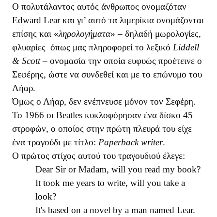
Ο πολυτάλαντος αυτός άνθρωπος ονομαζόταν
Edward
Lear
και γι’ αυτό τα λιμερίκια ονομάζονται
επίσης και «
ληρολογήματα
» – δηλαδή μωρολογίες,
φλυαρίες όπως μας πληροφορεί το λεξικό
Liddell
&
Scott
– ονομασία την οποία ευφυώς προέτεινε ο
Σεφέρης, ώστε να συνδεθεί και με το επώνυμο του
Λήαρ.
Όμως ο Λήαρ, δεν ενέπνευσε μόνον τον Σεφέρη.
To
1966 οι
Beatles
κυκλοφόρησαν ένα δίσκο 45
στροφών, ο οποίος στην πρώτη πλευρά του είχε
ένα τραγούδι με τίτλο:
Paperback
writer
.
Ο πρώτος στίχος αυτού του τραγουδιού έλεγε:
Dear Sir or Madam, will you read my book?
It took me years to write, will you take a
look?
It's based on a novel by a man named Lear.