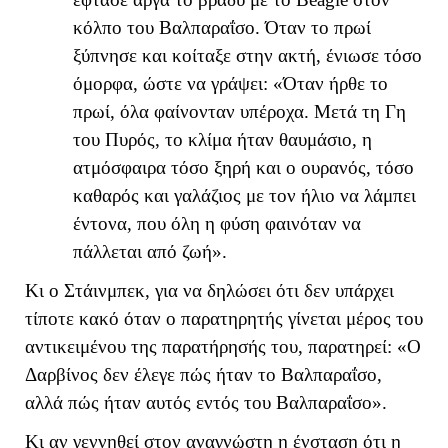
κόλπο του Βαλπαραΐσο. Όταν το πρωί
ξύπνησε και κοίταξε στην ακτή, ένιωσε τόσο
όμορφα, ώστε να γράψει: «Όταν ήρθε το
πρωί, όλα φαίνονταν υπέροχα. Μετά τη Γη
του Πυρός, το κλίμα ήταν θαυμάσιο, η
ατμόσφαιρα τόσο ξηρή και ο ουρανός, τόσο
καθαρός και γαλάζιος με τον ήλιο να λάμπει
έντονα, που όλη η φύση φαινόταν να
πάλλεται από ζωή».
Κι ο Στάινμπεκ, για να δηλώσει ότι δεν υπάρχει
τίποτε κακό όταν ο παρατηρητής γίνεται μέρος του
αντικειμένου της παρατήρησής του, παρατηρεί: «Ο
Δαρβίνος δεν έλεγε πώς ήταν το Βαλπαραΐσο,
αλλά πώς ήταν αυτός εντός του Βαλπαραΐσο».
Κι αν γεννηθεί στον αναγνώστη η ένσταση ότι η