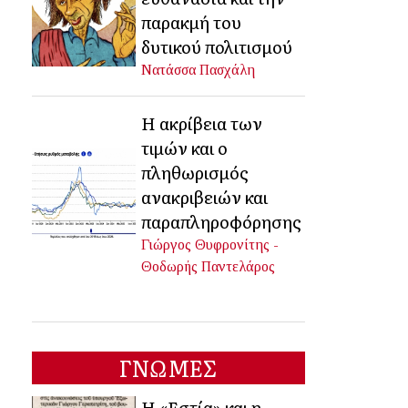
παρακμή του
δυτικού πολιτισμού
Νατάσσα Πασχάλη
Η ακρίβεια των
τιμών και ο
πληθωρισμός
ανακριβειών και
παραπληροφόρησης
Γιώργος Θυφρονίτης -
Θοδωρής Παντελάρος
ΓΝΩΜΕΣ
Η «Εστία» και η