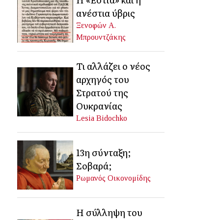
ανέστια ύβρις
Ξενοφών Α.
Μπρουντζάκης
Τι αλλάζει ο νέος
αρχηγός του
Στρατού της
Ουκρανίας
Lesia Bidochko
13η σύνταξη;
Σοβαρά;
Ρωμανός Οικονομίδης
Η σύλληψη του