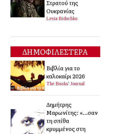
Στρατού της
Ουκρανίας
Lesia Bidochko
ΔΗΜΟΦΙΛΕΣΤΕΡΑ
Βιβλία για το
καλοκαίρι 2026
The Books' Journal
Δημήτρης
Μαρωνίτης: «…σαν
τη σπίθα
κρυμμένος στη