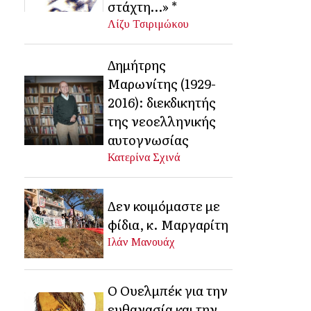
στάχτη…» *
Λίζυ Τσιριμώκου
Δημήτρης
Μαρωνίτης (1929-
2016): διεκδικητής
της νεοελληνικής
αυτογνωσίας
Κατερίνα Σχινά
Δεν κοιμόμαστε με
φίδια, κ. Μαργαρίτη
Ιλάν Μανουάχ
Ο Ουελμπέκ για την
ευθανασία και την