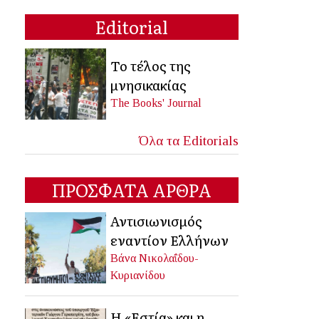
Editorial
Το τέλος της
μνησικακίας
The Books' Journal
Όλα τα Editorials
ΠΡΟΣΦΑΤΑ ΑΡΘΡΑ
Αντισιωνισμός
εναντίον Ελλήνων
Βάνα Νικολαΐδου-
Κυριανίδου
Η «Εστία» και η