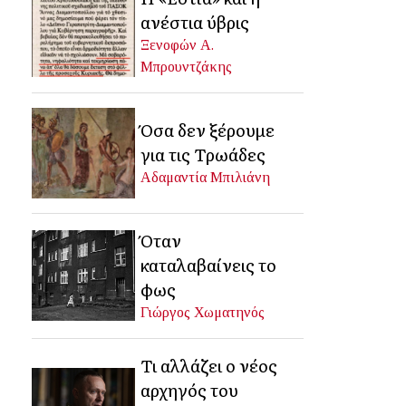
ανέστια ύβρις
Ξενοφών Α.
Μπρουντζάκης
Όσα δεν ξέρουμε
για τις Τρωάδες
Αδαμαντία Μπιλιάνη
Όταν
καταλαβαίνεις το
φως
Γιώργος Χωματηνός
Τι αλλάζει ο νέος
αρχηγός του