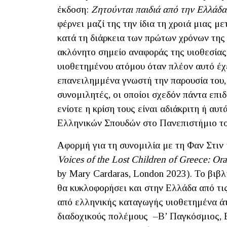
έκδοση:
Ζητούνται παιδιά από την Ελλάδα
φέρνει μαζί της την ίδια τη χροιά μιας 
κατά τη διάρκεια των πρώτων χρόνων της
ακλόνητο σημείο αναφοράς της υιοθεσίας
υιοθετημένου ατόμου όταν πλέον αυτό έχε
επανειλημμένα γνωστή την παρουσία του,
συνομιλητές, οι οποίοι σχεδόν πάντα επι
ενίοτε η κρίση τους είναι αδιάκριτη ή αυ
Ελληνικών Σπουδών στο Πανεπιστήμιο το
Αφορμή για τη συνομιλία με τη Φαν Στιν ή
Voices of the Lost Children of Greece: Ora
by Mary Cardaras, London 2023). To βιβλ
θα κυκλοφορήσει και στην Ελλάδα από τι
από ελληνικής καταγωγής υιοθετημένα άτ
διαδοχικούς πολέμους –Β’ Παγκόσμιος, 