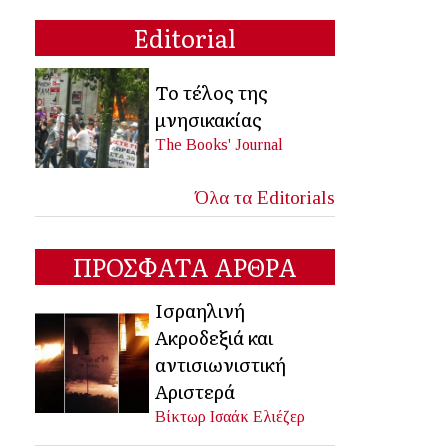
Editorial
Το τέλος της
μνησικακίας
The Books' Journal
Όλα τα Editorials
ΠΡΟΣΦΑΤΑ ΑΡΘΡΑ
Ισραηλινή
Ακροδεξιά και
αντισιωνιστική
Αριστερά
Βίκτωρ Ισαάκ Ελιέζερ