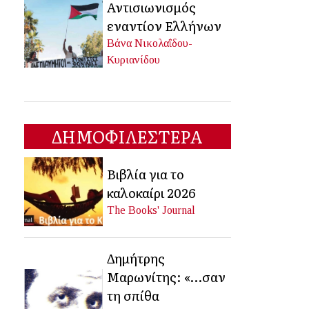
Αντισιωνισμός
εναντίον Ελλήνων
Βάνα Νικολαΐδου-
Κυριανίδου
ΔΗΜΟΦΙΛΕΣΤΕΡΑ
Βιβλία για το
καλοκαίρι 2026
The Books' Journal
Δημήτρης
Μαρωνίτης: «…σαν
τη σπίθα