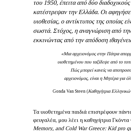
του 1950, έπειτα από δύο διαδοχικού
κατέστρεψαν την Ελλάδα. Οι αφηγήσει
υιοθεσίας, ο αντίκτυπος της οποίας εί
σωστά. Στόχος, η αναγνώριση από την
εκκινώντας από την απόδοση ιθαγένεια
«Μια αρχειονόμος στην Πάτρα απορρυ
υιοθετημένου που ταξίδεψε από το τοπι
Πώς μπορεί κανείς να αποπροσαν
αρχειονόμος, είναι η Μητέρα για ό
Gonda Van Steen (
Καθηγήτρια Ελληνικών
Τα υιοθετημένα παιδιά επιστρέφουν πάντα 
φευγαλέα, μου λέει η καθηγήτρια Γκόντα 
Memory
,
and
Cold
War
Greece
:
Kid
pro
q