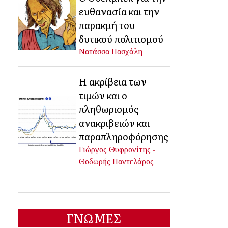
ευθανασία και την
παρακμή του
δυτικού πολιτισμού
Νατάσσα Πασχάλη
Η ακρίβεια των
τιμών και ο
πληθωρισμός
ανακριβειών και
παραπληροφόρησης
Γιώργος Θυφρονίτης -
Θοδωρής Παντελάρος
ΓΝΩΜΕΣ