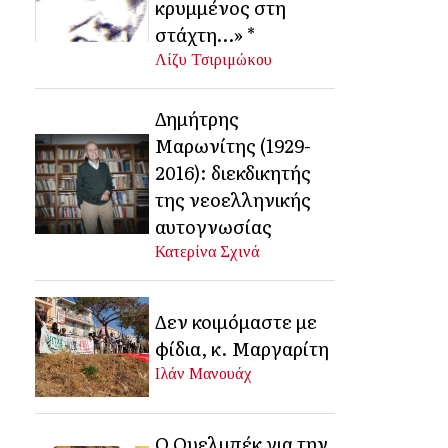
κρυμμένος στη
στάχτη…» *
Λίζυ Τσιριμώκου
Δημήτρης
Μαρωνίτης (1929-
2016): διεκδικητής
της νεοελληνικής
αυτογνωσίας
Κατερίνα Σχινά
Δεν κοιμόμαστε με
φίδια, κ. Μαργαρίτη
Ιλάν Μανουάχ
Ο Ουελμπέκ για την