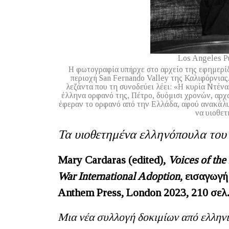
Los Angeles Pu
Η φωτογραφία υπήρχε στο αρχείο της εφημερίδ
περιοχή San Fernando Valley της Καλιφόρνιας
λεζάντα που τη συνοδεύει λέει: «Η κυρία Ντέν
έλληνα ορφανό της, Πέτρο, δυόμισι χρονών, αρχα
έφεραν το ορφανό από την Ελλάδα, αφού ανακάλυψ
να υιοθε
Τα υιοθετημένα ελληνόπουλα του
Mary Cardaras (edited),
Voices of the
War International Adoption
,
εισαγωγή
Anthem Press, London 2023, 210
σελ
Μια νέα συλλογή δοκιμίων από ελληνι