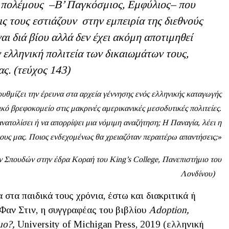
ς πολέμους –Β’ Παγκόσμιος, Εμφύλιος– που
ς τους εστιάζουν στην εμπειρία της διεθνούς
ναι διά βίου αλλά δεν έχει ακόμη αποτιμηθεί
 ελληνική πολιτεία των δικαιωμάτων τους,
ς. (τεύχος 143)
θμίζει την έρευνα στα αρχεία γέννησης ενός ελληνικής καταγωγής
κό βρεφοκομείο στις μακρινές αμερικανικές μεσοδυτικές πολιτείες.
ατολίσει ή να απορρίψει μια νόμιμη αναζήτηση; Η Παναγία, λέει η
λους μας. Ποιος ενδεχομένως θα χρειαζόταν περαιτέρω απαντήσεις;»
 Σπουδών στην έδρα Κοραή του King’s College, Πανεπιστήμιο του
Λονδίνου)
στα παιδικά τους χρόνια, έστω και διακριτικά ή
Φαν Στιν, η συγγραφέας του βιβλίου
Adoption
,
uo
?,
University of Michigan Press, 2019 (ελληνική