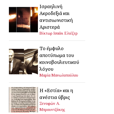
Ισραηλινή
Ακροδεξιά και
αντισιωνιστική
Αριστερά
Βίκτωρ Ισαάκ Ελιέζερ
Το έμφυλο
αποτύπωμα του
κοινοβουλευτικού
λόγου
Μαρία Μανωλοπούλου
Η «Εστία» και η
ανέστια ύβρις
Ξενοφών Α.
Μπρουντζάκης