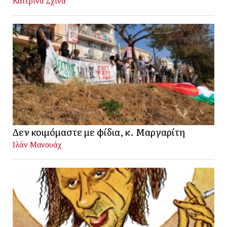
Κατερίνα Σχινά
Δεν κοιμόμαστε με φίδια, κ. Μαργαρίτη
Ιλάν Μανουάχ