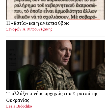
Η «Εστία» και η ανέστια ύβρις
Ξενοφών Α. Μπρουντζάκης
Τι αλλάζει ο νέος αρχηγός του Στρατού της
Ουκρανίας
Lesia Bidochko