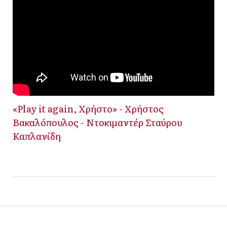
«Play it again, Χρήστο» - Χρήστος
Βακαλόπουλος - Ντοκιμαντέρ Σταύρου
Καπλανίδη