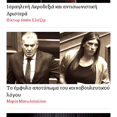
Ισραηλινή Ακροδεξιά και αντισιωνιστική
Αριστερά
Βίκτωρ Ισαάκ Ελιέζερ
Το έμφυλο αποτύπωμα του κοινοβουλευτικού
λόγου
Μαρία Μανωλοπούλου