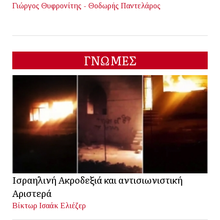
Γιώργος Θυφρονίτης - Θοδωρής Παντελάρος
ΓΝΩΜΕΣ
Ισραηλινή Ακροδεξιά και αντισιωνιστική
Αριστερά
Βίκτωρ Ισαάκ Ελιέζερ