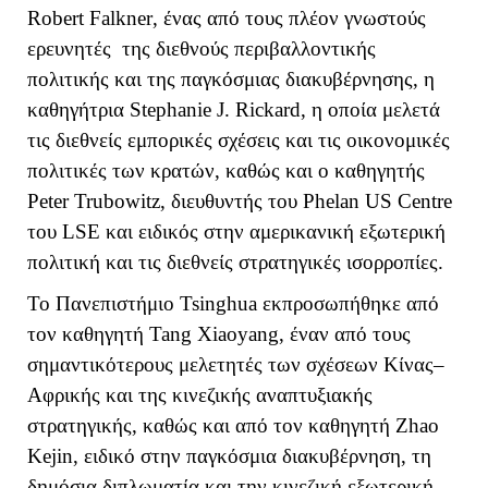
Robert
Falkner
, ένας από τους πλέον γνωστούς
ερευνητές της διεθνούς περιβαλλοντικής
πολιτικής και της παγκόσμιας διακυβέρνησης, η
καθηγήτρια
Stephanie
J
.
Rickard
, η οποία μελετά
τις διεθνείς εμπορικές σχέσεις και τις οικονομικές
πολιτικές των κρατών, καθώς και ο καθηγητής
Peter
Trubowitz
, διευθυντής του
Phelan
US
Centre
του
LSE
και ειδικός στην αμερικανική εξωτερική
πολιτική και τις διεθνείς στρατηγικές ισορροπίες.
Το Πανεπιστήμιο
Tsinghua
εκπροσωπήθηκε από
τον καθηγητή
Tang
Xiaoyang
, έναν από τους
σημαντικότερους μελετητές των σχέσεων Κίνας–
Αφρικής και της κινεζικής αναπτυξιακής
στρατηγικής, καθώς και από τον καθηγητή
Zhao
Kejin
, ειδικό στην παγκόσμια διακυβέρνηση, τη
δημόσια διπλωματία και την κινεζική εξωτερική