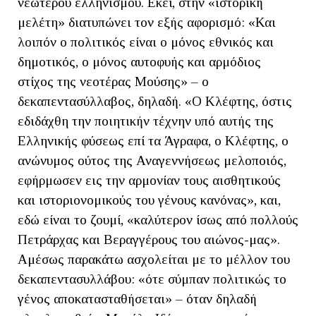
νεωτέρου ελληνισμού. Εκεί, στην «ιστορική
μελέτη» διατυπώνει τον εξής αφορισμό: «Και
λοιπόν ο πολιτικός είναι ο μόνος εθνικός και
δημοτικός, ο μόνος αυτοφυής και αρμόδιος
στίχος της νεοτέρας Μούσης» – ο
δεκαπεντασύλλαβος, δηλαδή. «Ο Κλέφτης, όστις
εδιδάχθη την ποιητικήν τέχνην υπό αυτής της
Ελληνικής φύσεως επί τα Άγραφα, ο Κλέφτης, ο
ανώνυμος ούτος της Αναγεννήσεως μελοποιός,
εφήρμωσεν εις την αρμονίαν τους αισθητικούς
και ιστοριονομικούς του γένους κανόνας», και,
εδώ είναι το ζουμί, «καλύτερον ίσως από πολλούς
Πετράρχας και Βεραγγέρους του αιώνος-μας».
Αμέσως παρακάτω ασχολείται με το μέλλον του
δεκαπεντασυλλάβου: «ότε σύμπαν πολιτικώς το
γένος αποκατασταθήσεται» – όταν δηλαδή