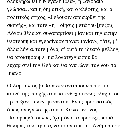
ολοκληρωθεί η Μεγάλη Ιδέα–, η «αγοραία
γλώσσα», και η δημοτική, και ο κλέφτης, και ο
πολιτικός στίχος, «θέλουσιν αποσυρθεί της
σκηνής», και τότε «η Ποίησις μετά του [πεζού]
Λόγου θέλουσι συναπαρτίσει μίαν και την αυτήν
θεοτερπή και εγερσίνοον παναρμονίαν», τότε, μ’
άλλα λόγια, τότε μόνο, σ’ αυτό το ιδεατό μέλλον,
θα αποκτήσουμε μια λογοτεχνία που θα
ευχαριστεί τον Θεό και θα ανυψώνει τον νου, το
μυαλό.
Ο Ζαμπέλιος βέβαια δεν αντιπροσωπεύει το
κοινό της εποχής-του, κι ενδεχομένως ελάχιστοι
πρόσεξαν τα λεγόμενά-του. Ένας προσεκτικός
όμως αναγνώστης-του, ο Κωνσταντίνος
Παπαρρηγόπουλος, όχι μόνο τα πρόσεξε, παρά
θέλησε, καλότροπα, να τα ανατρέψει. Ανάμεσα σε