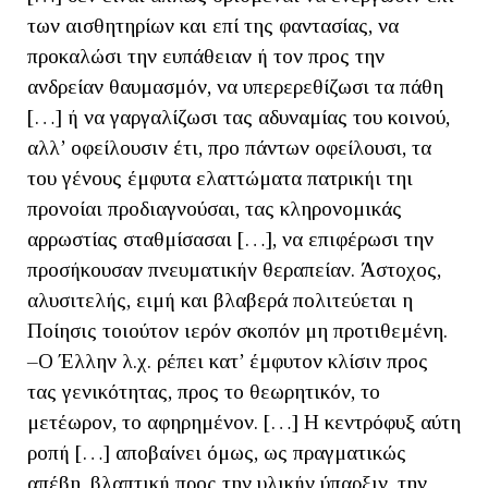
των αισθητηρίων και επί της φαντασίας, να
προκαλώσι την ευπάθειαν ή τον προς την
ανδρείαν θαυμασμόν, να υπερερεθίζωσι τα πάθη
[…] ή να γαργαλίζωσι τας αδυναμίας του κοινού,
αλλ’ οφείλουσιν έτι, προ πάντων οφείλουσι, τα
του γένους έμφυτα ελαττώματα πατρικήι τηι
προνοίαι προδιαγνούσαι, τας κληρονομικάς
αρρωστίας σταθμίσασαι […], να επιφέρωσι την
προσήκουσαν πνευματικήν θεραπείαν. Άστοχος,
αλυσιτελής, ειμή και βλαβερά πολιτεύεται η
Ποίησις τοιούτον ιερόν σκοπόν μη προτιθεμένη.
–Ο Έλλην λ.χ. ρέπει κατ’ έμφυτον κλίσιν προς
τας γενικότητας, προς το θεωρητικόν, το
μετέωρον, το αφηρημένον. […] Η κεντρόφυξ αύτη
ροπή […] αποβαίνει όμως, ως πραγματικώς
απέβη, βλαπτική προς την υλικήν ύπαρξιν, την