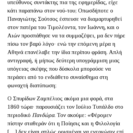
υπεύθυνος συντάκτης πια της εφημερίδας, είχε
κάτι παραπάνω στον νού-του; Οπωσδήποτε ο
Παναγιώτης Σούτσος έσπευσε να διαμαρτυρηθεί
στον πατέρα του Τιμολέοντα, τον Ιωάννη, και ο
Αιών προσπάθησε να τα συμμαζέψει, μα δεν πήρε
πίσω τον βαρύ λόγο· ενώ την επόμενη μέρα η
Αθηνά επανέλαβε την ίδια περίπου φράση. Απλή
αντιγραφή, ή μήπως δεύτερη υπογράμμιση μιας
υπόγειας σκέψης που δύσκολα μπορούσε να
περάσει από το ενδιάθετο συναίσθημα στη
φωναχτή διατύπωση;
Ο Σπυρίδων Ζαμπέλιος ακόμα μια φορά, στα
1860 τώρα· παρουσιάζει τον Ιούλιο Τυπάλδο στο
περιοδικό
Πανδώρα
. Τον ακούμε: «Φέρομεν
πίστην σταθεράν ότι η Ποίησις και η Φιλολογία
[…] δεν είναι απλώς ορισμέναι να ενεργώσιν επί