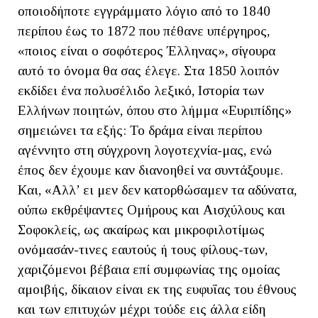
οποιοδήποτε εγγράμματο λόγιο από το 1840
περίπου έως το 1872 που πέθανε υπέργηρος,
«ποιος είναι ο σοφότερος Έλληνας», σίγουρα
αυτό το όνομα θα σας έλεγε. Στα 1850 λοιπόν
εκδίδει ένα πολυσέλιδο λεξικό, Ιστορία των
Ελλήνων ποιητών, όπου στο λήμμα «Ευριπίδης»
σημειώνει τα εξής: Το δράμα είναι περίπου
αγέννητο στη σύγχρονη λογοτεχνία-μας, ενώ
έπος δεν έχουμε καν διανοηθεί να συντάξουμε.
Και, «Αλλ’ ει μεν δεν κατορθώσαμεν τα αδύνατα,
ούπω εκθρέψαντες Ομήρους και Αισχύλους και
Σοφοκλείς, ως ακαίρως και μικροφιλοτίμως
ονόμασάν-τινες εαυτούς ή τους φίλους-των,
χαριζόμενοι βέβαια επί συμφωνίας της ομοίας
αμοιβής, δίκαιον είναι εκ της ευφυΐας του έθνους
και των επιτυχών μέχρι τούδε εις άλλα είδη