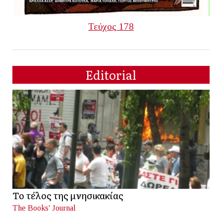
Τεύχος 178
Editorial
Το τέλος της μνησικακίας
The Books' Journal