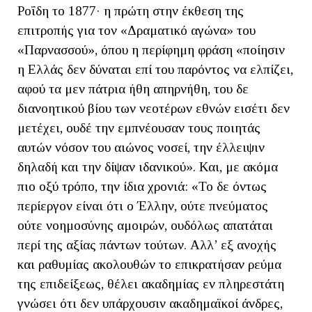
Ροΐδη το 1877· η πρώτη στην έκθεση της
επιτροπής για τον «Δραματικό αγώνα» του
«Παρνασσού», όπου η περίφημη φράση «ποίησιν
η Ελλάς δεν δύναται επί του παρόντος να ελπίζει,
αφού τα μεν πάτρια ήθη απηρνήθη, του δε
διανοητικού βίου των νεοτέρων εθνών εισέτι δεν
μετέχει, ουδέ την εμπνέουσαν τους ποιητάς
αυτών νόσον του αιώνος νοσεί, την έλλειψιν
δηλαδή και την δίψαν ιδανικού». Και, με ακόμα
πιο οξύ τρόπο, την ίδια χρονιά: «Το δε όντως
περίεργον είναι ότι ο Έλλην, ούτε πνεύματος
ούτε νοημοσύνης αμοιρών, ουδόλως απατάται
περί της αξίας πάντων τούτων. Αλλ’ εξ ανοχής
και ραθυμίας ακολουθών το επικρατήσαν ρεύμα
της επιδείξεως, θέλει ακαδημίας εν πληρεστάτη
γνώσει ότι δεν υπάρχουσιν ακαδημαϊκοί άνδρες,