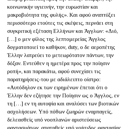
κοινωνικήν υγιεινήν, την ευρωστίαν και
μακροβιότητα της φυλής». Και αφού αναπτύξει
περισσότερο ετούτες τις σκέψεις, περνάει στη
συγκριτική εξέταση Ελλήνων και Άγγλων: «Διό,
[…] ο μεν φίλος της λεπτομερείας Άγγλος
δογματοποιεί το καθήκον, duty, ο δε αεροπέτης
Έλλην λατρεύει το μετεωρότατον πάντων, την
δόξαν. Εντεύθεν η ημετέρα προς την ποίησιν
ροπή», και παρακάτω, αφού συνεχίσει τις
παρατηρήσεις-του με αδιάλειπτο οίστρο:
«Αυτόδηλον εκ των ειρημένων έπεται ότι ο
Έλλην δεν εζήτησε την Ποίησιν ως ο Άγγλος, εν
τη […] εν τη αυτοψία και αναλύσει των βιοτικών
ασχολήσεων. Υπό πόθων ζωηρών εναρπαγείς,
δελεασθείς υπό νοοπλανών αριστεύσεως
φαντασμάτων, απατηθείς υπό γοήτιδος φαντασίας