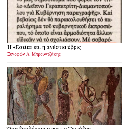
Η «Εστία» και η ανέστια ύβρις
Ξενοφών Α. Μπρουντζάκης
Όσα δεν ξέρουμε για τις Τρωάδες