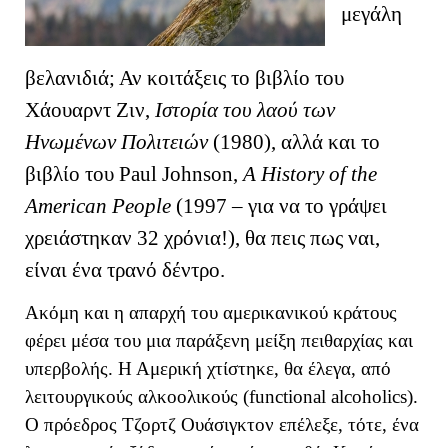
μεγάλη
βελανιδιά; Αν κοιτάξεις το βιβλίο του
Χάουαρντ Ζιν,
Ιστορία του λαού των
Ηνωμένων Πολιτειών
(1980), αλλά και το
βιβλίο του Paul Johnson,
A History of the
American People
(1997 – για να το γράψει
χρειάστηκαν 32 χρόνια!), θα πεις πως ναι,
είναι ένα τρανό δέντρο.
Ακόμη και η απαρχή του αμερικανικού κράτους
φέρει μέσα του μια παράξενη μείξη πειθαρχίας και
υπερβολής. Η Αμερική χτίστηκε, θα έλεγα, από
λειτουργικούς αλκοολικούς (functional alcoholics).
Ο πρόεδρος Τζορτζ Ουάσιγκτον επέλεξε, τότε, ένα