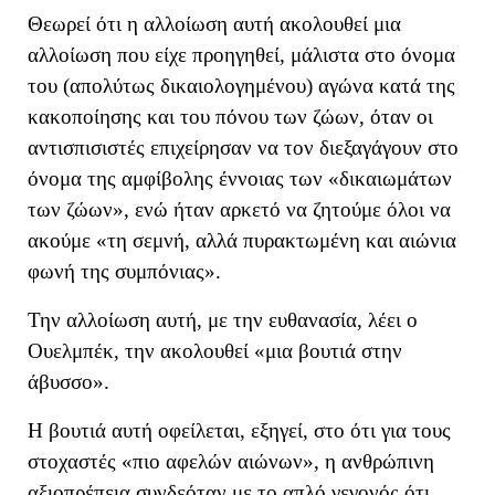
Θεωρεί ότι η αλλοίωση αυτή ακολουθεί μ
ια
αλλοίωση
που
είχε
προηγηθεί, μάλιστα
στο όνομα
του
(
απολύτως δικαιολογημένου
)
αγώνα κατά της
κακοποίησης και του πόνου των ζώων
,
όταν οι
αντισπισιστές επιχείρησαν να τον διεξαγάγουν στο
όνομα της αμφίβολης έννοιας των «δικαιωμάτων
των ζώων», ενώ
ήταν αρκετό να ζητούμε όλοι να
ακούμε «
τη σεμνή, αλλά πυρακτωμένη και αιώνια
φωνή της συμπόνιας
»
.
Την αλλοίωση αυτή, με την ευθανασία, λέει ο
Ουελμπέκ, την ακολουθεί «
μια βουτιά στην
άβυσσο
»
.
Η βουτιά αυτή οφείλεται, εξηγεί, στο ότι για τους
στοχαστές «πιο αφελών αιώνων», η ανθρώπινη
αξιοπρέπεια συνδεόταν με το απλό γεγονός ότι