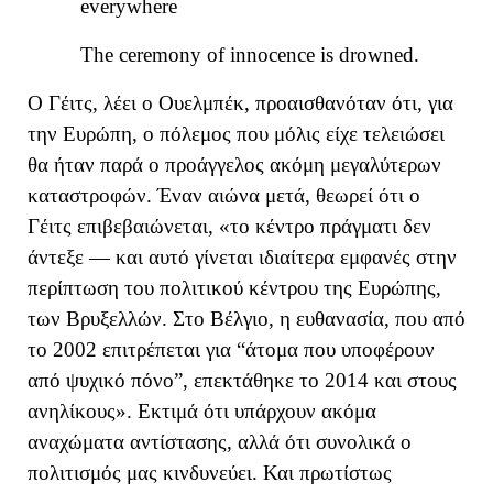
everywhere
The ceremony of innocence is drowned.
Ο Γέιτς, λέει ο Ουελμπέκ,
προαισθαν
όταν
ότι, για
την Ευρώπη, ο πόλεμος που μόλις είχε τελειώσει
θα ήταν παρά ο προάγγελος ακόμη μεγαλύτερων
καταστροφών.
Έναν αιώνα μετά
, θεωρεί ότι ο
Γέιτς επιβεβαιώνεται
,
«
το κέντρο πράγματι δεν
άντεξε — και αυτό γίνεται ιδιαίτερα εμφανές στην
περίπτωση του πολιτικού κέντρου της Ευρώπης,
των Βρυξελλών. Στο Βέλγιο, η ευθανασία, που από
το 2002 επιτρέπεται για
“
άτομα που υποφέρουν
από ψυχικό πόνο
”
, επεκτάθηκε το 2014 και στους
ανηλίκους
»
.
Εκτιμά ότι υπάρχουν ακόμα
αναχώματα
αντίστασης, αλλά ότι συνολικά ο
πολιτισμός μας κινδυνεύει. Και πρωτίστως