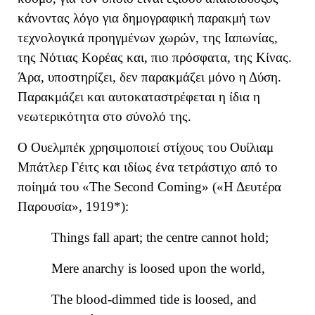
κάνοντας λόγο για δημογραφική παρακμή των
τεχνολογικά προηγμένων χωρών,
τη
ς
Ιαπωνία
ς
,
τη
ς
Νότια
ς
Κορέα
ς
και, πιο πρόσφατα, τη
ς
Κίνα
ς.
Άρα, υποστηρίζει, δεν παρακμάζει
μόνο η Δύση
.
Παρακμάζει και αυτοκαταστρέφεται
η ίδια η
νεωτερικότητα στο σύνολό της.
Ο Ουελμπέκ χρησιμοποιεί στίχους του Ουίλιαμ
Μπάτλερ Γέιτς και ιδίως ένα τετράστιχο από το
ποίημά του «The Second Coming» («Η Δευτέρα
Παρουσία», 1919*):
Things fall apart; the centre cannot hold;
Mere anarchy is loosed upon the world,
The blood-dimmed tide is loosed, and