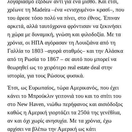
λογαριασμό εξόδων αντί για ένα μισθό. Και έτσι,
χρέωνε τη Madeira –ένα «ενισχυμένο» κρασί–, που
του άρεσε τόσο πολύ να πίνει, στο έθνος. Έπιναν
αρκετά, αλλά ταυτόχρονα φρόντισαν να ξεκινήσει
η χώρα με δυναμική, γνώση και φιλοδοξία. Με τα
χρόνια, οι ΗΠΑ αγόρασαν τη Λουιζιάνα από τη
Γαλλία το 1803 –αγορά σταθμός– και την Αλάσκα
από τη Ρωσία το 1867 – σε αυτό που μπορεί να
θεωρηθεί ως το χειρότερο real estate deal στην
ιστορία, για τους Ρώσους φυσικά.
Έτσι, ως Ευρωπαίος, τώρα Αμερικανός, που έχει
κάνει το Μπρούκλιν γειτονιά του και το σπίτι του
στο New Haven, νιώθω περήφανος και αισιόδοξος
καθώς η Αμερική γιορτάζει τα 250ά της γενέθλια,
αν και όχι χωρίς ανησυχία. Με τα χρόνια, έχω
αρχίσει να βλέπω την Αμερική ως κάτι