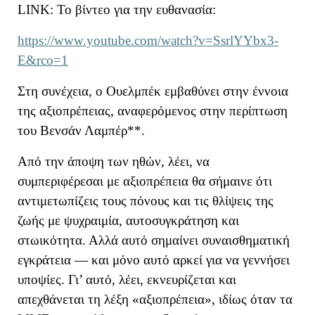
LINK
: Το βίντεο για την ευθανασία:
https://www.youtube.com/watch?v=SsrlYYbx3-
E&rco=1
Στη συνέχεια, ο Ουελμπέκ εμβαθύνει στην
έννοια
της αξιοπρέπειας
, αναφερόμενος στην περίπτωση
του Βενσάν Λαμπέρ**.
Από την άποψη των ηθών, λέει,
να
συμπεριφέρε
σ
αι με αξιοπρέπεια θα σήμαινε ότι
αντιμετωπίζει
ς
τους πόνους και τις θλίψεις της
ζωής με ψυχραιμία, αυτοσυγκράτηση και
στωικότητα.
Αλλά αυτό σημαίνει
συναισθηματική
εγκράτεια — και μόνο αυτό αρκεί για να γεννήσει
υποψίες.
Γι’ αυτό, λέει, εκνευρίζεται και
απεχθάνεται τη λέξη «αξιοπρέπεια», ιδίως όταν τα