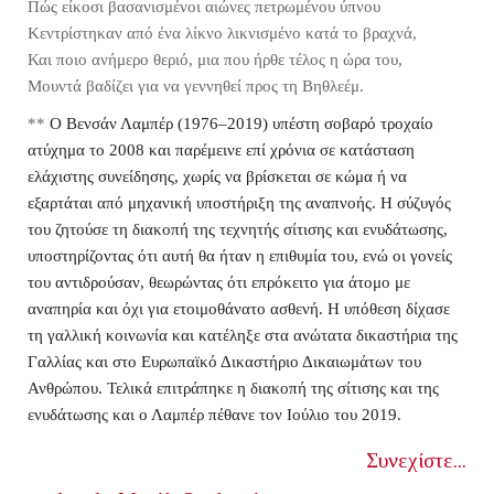
Πώς είκοσι βασανισμένοι αιώνες πετρωμένου ύπνου
Κεντρίστηκαν από ένα λίκνο λικνισμένο κατά το βραχνά,
Και ποιο ανήμερο θεριό, μια που ήρθε τέλος η ώρα του,
Μουντά βαδίζει για να γεννηθεί προς τη Βηθλεέμ.
**
Ο Βενσάν Λαμπέρ (1976–2019) υπέστη σοβαρό τροχαίο
ατύχημα το 2008 και παρέμεινε επί χρόνια σε κατάσταση
ελάχιστης συνείδησης, χωρίς να βρίσκεται σε κώμα ή να
εξαρτάται από μηχανική υποστήριξη της αναπνοής. Η σύζυγός
του ζητούσε τη διακοπή της τεχνητής σίτισης και ενυδάτωσης,
υποστηρίζοντας ότι αυτή θα ήταν η επιθυμία του, ενώ οι γονείς
του αντιδρούσαν, θεωρώντας ότι επρόκειτο για άτομο με
αναπηρία και όχι για ετοιμοθάνατο ασθενή. Η υπόθεση δίχασε
τη γαλλική κοινωνία και κατέληξε στα ανώτατα δικαστήρια της
Γαλλίας και στο Ευρωπαϊκό Δικαστήριο Δικαιωμάτων του
Ανθρώπου. Τελικά επιτράπηκε η διακοπή της σίτισης και της
ενυδάτωσης και ο Λαμπέρ πέθανε τον Ιούλιο του 2019.
Συνεχίστε...