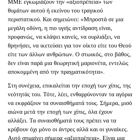
ΜΜΕ εγκωμιάζουν
την «αξιοπρέπεια» των
θυμάτων αυτού ή εκείνου του τραγικού
περιστατικού
. Και σημειώνει: «
Μπροστά σε μια
μεγάλη οδύνη, η πιο υγιής αντίδραση είναι,
προφανώς, να κλάψει κανείς, να ουρλιάξει, να
θρηνήσει, να ικετεύσει για τον οίκτο είτε του Θεού
είτε των άλλων ανθρώπων.
Ο στωικός, στο βάθος,
δεν είναι παρά μια θεωρητική μαριονέτα, εντελώς
αποκομμένη από την πραγματικότητα
»
.
Στη συνέχεια, επικαλείται την εποχή των χίπις, της
νεότητάς του. Τότε, λέει, ενθαρρύνονταν τα αγόρια
να εκφράζουν τα συναισθήματά τους. Σήμερα, μ
ισό
αιώνα μετά την εποχή των χίπις, όλα έχουν
αλλάξει.
Τα συναισθήματά τους πρέπει να τα
κρύβουν όχι μόνο οι άντρες αλλά και οι
γυναίκες.
Αυτό σημαίνει σήμερα «αξιοπρέπεια». Είναι μια