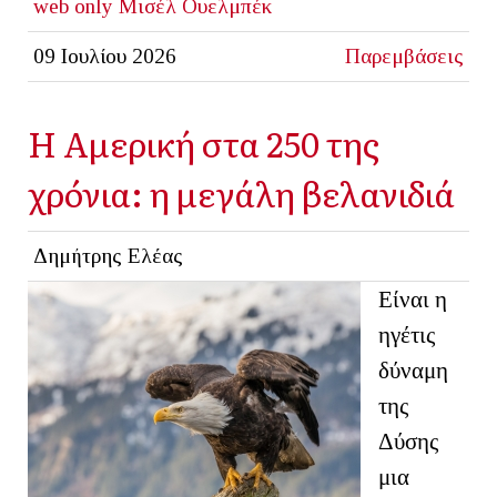
web only
Μισέλ Ουελμπέκ
09 Ιουλίου 2026
Παρεμβάσεις
Η Αμερική στα 250 της
χρόνια: η μεγάλη βελανιδιά
Δημήτρης Ελέας
Είναι η
ηγέτις
δύναμη
της
Δύσης
μια