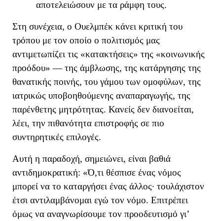
αποτελειώσουν με τα ράμφη τους.
Στη συνέχεια, ο Ουελμπέκ κάνει κριτική του
τρόπου με τον οποίο ο πολιτισμός μας
αντιμετωπίζει τις «κατακτήσεις» της
«κοινωνική
ς
π
ροόδου
» —
της
άμβλωση
ς
,
της
κατάργηση
ς
της
θανατικής ποινής,
του
γάμο
υ
των ομοφύλων,
της
ιατρικώς υποβοηθούμενη
ς
αναπαραγωγή
ς
,
της
παρένθετη
ς
μητρότητα
ς. Κανείς δεν διανοείται,
λέει, την πιθανότητα επιστροφής σε πιο
συντηρητικές επιλογές.
Αυτή η παραδοχή
, σημειώνει,
είναι βαθιά
αντιδημοκρατική
:
«
Ό,τι θέσπισε ένας νόμος
μπορεί να το καταργήσει ένας άλλος· τουλάχιστον
έτσι αντιλαμβάνομαι εγώ τον νόμο. Επιτρέπει
όμως να αναγνωρίσουμε τον προοδευτισμό γι’