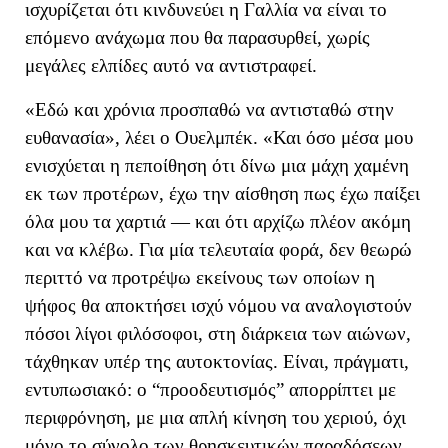
ισχυρίζεται ότι
κινδυνεύει
η Γαλλία
να είναι το
επόμενο ανάχωμα που θα παρασυρθε
ί, χωρίς
μεγάλες ελπίδες αυτό να αντιστραφεί
.
«
Εδώ και χρόνια προσπαθώ να αντισταθώ στην
ευθανασία
», λέει ο Ουελμπέκ
.
«
Και όσο μέσα μου
ενισχύεται η πεποίθηση ότι δίνω μια μάχη χαμένη
εκ των προτέρων, έχω την αίσθηση πως έχω παίξει
όλα μου τα χαρτιά — και ότι αρχίζω πλέον ακόμη
και να κλέβω.
Για μία τελευταία φορά, δεν θεωρώ
περιττό να προτρέψω εκείνους των οποίων η
ψήφος θα αποκτήσει ισχύ νόμου να αναλογιστούν
πόσοι λίγοι φιλόσοφοι, στη διάρκεια των αιώνων,
τάχθηκαν υπέρ της αυτοκτονίας. Είναι, πράγματι,
εντυπωσιακό: ο
“
προοδευτισμός
”
απορρίπτει με
περιφρόνηση, με μια απλή κίνηση του χεριού, όχι
μόνο το σύνολο των θρησκευτικών παραδόσεων,