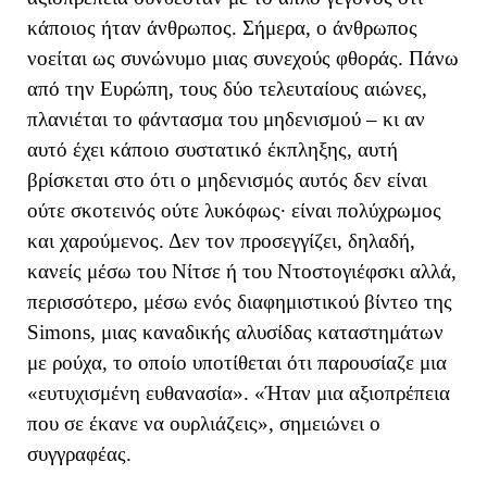
κάποιος ήταν άνθρωπος. Σήμερα, ο άνθρωπος
νοείται ως συνώνυμο μιας συνεχούς φθοράς. Πάνω
από την Ευρώπη, τους δύο τελευταίους αιώνες,
πλανιέται
το φάντασμα του μηδενισμού
– κι αν
αυτό έχει κάποιο συστατικό έκπληξης, αυτή
βρίσκεται στο ότι ο μηδενισμός αυτός δεν
είναι
ούτε σκοτεινός ούτε λυκόφως· είναι πολύχρωμος
και χαρούμενος.
Δεν τον προσεγγίζει, δηλαδή,
κανείς μέσω του Νίτσε ή του
Ντοστογιέφσκι
αλλά,
περισσότερο, μέσω ενός
διαφημιστικ
ού
βίντεο της
Simons
,
μιας καναδικής αλυσίδας καταστημάτων
με ρούχα,
το οποίο υποτίθεται ότι παρουσίαζε μια
«ευτυχισμένη ευθανασία».
«
Ήταν μια αξιοπρέπεια
που σε έκανε να ουρλιάζεις
», σημειώνει ο
συγγραφέας
.