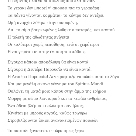
Γυρίζοντας ολοένα σε κύκλους που πλαταίνουν
Το γεράκι δεν μπορεί ν’ ακούσει πια το γερακάρη
·
Τα πάντα γίνονται κομμάτια
·
το κέντρο δεν αντέχει.
Ωμή αναρχία λύθηκε στην οικουμένη,
Απ΄ το αίμα βουρκωμένος λύθηκε ο ποταμός, και παντού
Η τελετή της αθωότητας πνίγεται
·
Οι καλύτεροι χωρίς πεποίθηση, ενώ οι χειρότεροι
Είναι γεμάτοι από την ένταση του πάθους.
Σίγουρα κάποια αποκάλυψη θα είναι κοντά
·
Σίγουρα η Δευτέρα Παρουσία θα είναι κοντά.
Η Δευτέρα Παρουσία! Δεν πρόφταξα να σώσω αυτό το λόγο
Και μια μεγάλη εικόνα γέννημα του Spiritus Mundi
Θολώνει τη ματιά μου: κάπου στην άμμο της ερήμου
Μορφή με σώμα λιονταριού και το κεφάλι ανθρώπου,
Ένα άδειο βλέμμα κι αλύπητο σαν ήλιος,
Κινείται με μηρούς αργούς, καθώς τριγύρω
Στροβιλίζουνται ίσκιοι αγανακτισμένων πουλιών.
Το σκοτάδι ξαναπέφτει
·
τώρα όμως ξέρω