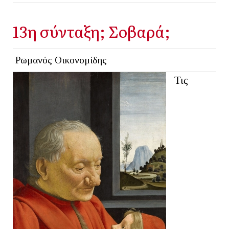
13η σύνταξη; Σοβαρά;
Ρωμανός Οικονομίδης
Τις