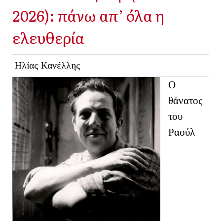
2026): πάνω απ’ όλα η
ελευθερία
Ηλίας Κανέλλης
Ο
θάνατος
του
Ραούλ