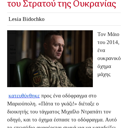
του Στρατού της Ουκρανίας
Lesia Bidochko
Τον Μάιο
του 2014,
ένα
ουκρανικό
όχημα
μάχης
κατευθύνθηκε
προς ένα οδόφραγμα στο
Μαριούπολη. «Πάτα το γκάζι!» διέταξε ο
διοικητής του τάγματος Μιχαΐλο Ντραπάτι τον
οδηγό, και το όχημα έσπασε το οδόφραγμα. Αυτό
το επεισόδιο αναφέρεται συχνά για να καταδείξει