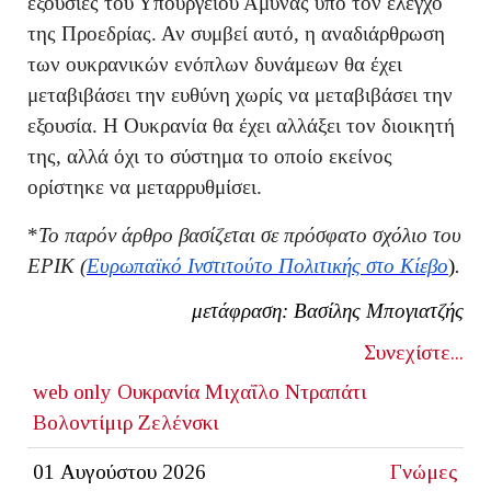
εξουσίες του Υπουργείου Άμυνας υπό τον έλεγχο
της Προεδρίας. Αν συμβεί αυτό, η αναδιάρθρωση
των ουκρανικών ενόπλων δυνάμεων θα έχει
μεταβιβάσει την ευθύνη χωρίς να μεταβιβάσει την
εξουσία. Η Ουκρανία θα έχει αλλάξει τον διοικητή
της, αλλά όχι το σύστημα το οποίο εκείνος
ορίστηκε να μεταρρυθμίσει.
*
Το παρόν άρθρο βασίζεται σε πρόσφατο σχόλιο του
EPIK (
Ευρωπαϊκό Ινστιτούτο Πολιτικής στο Κίεβο
)
.
μετάφραση: Βασίλης Μπογιατζής
Συνεχίστε...
web only
Ουκρανία
Μιχαΐλο Ντραπάτι
Βολοντίμιρ Ζελένσκι
01 Αυγούστου 2026
Γνώμες