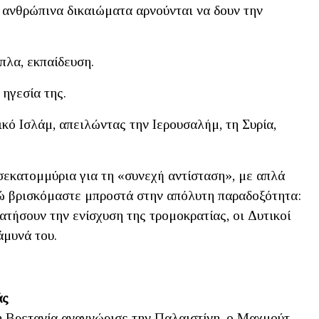
α ανθρώπινα δικαιώματα αρνούνται να δουν την
πλα, εκπαίδευση.
 ηγεσία της.
ικό Ισλάμ, απειλώντας την Ιερουσαλήμ, τη Συρία,
σεκατομμύρια για τη «συνεχή αντίσταση», με απλά
δώ βρισκόμαστε μπροστά στην απόλυτη παραδοξότητα:
ατήσουν την ενίσχυση της τρομοκρατίας, οι Δυτικοί
άμυνά του.
άς
 η Βρετανία αναγνώρισε την Παλαιστίνη, ο Μαχμούτ