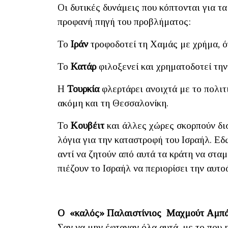
Οι δυτικές δυνάμεις που κόπτονται για τ
προφανή πηγή του προβλήματος:
Το
Ιράν
τροφοδοτεί τη Χαμάς με χρήμα, ό
Το
Κατάρ
φιλοξενεί και χρηματοδοτεί την
Η
Τουρκία
φλερτάρει ανοιχτά με το πολιτ
ακόμη και τη Θεσσαλονίκη.
Το
Κουβέιτ
και άλλες χώρες σκορπούν δι
λόγια για την καταστροφή του Ισραήλ. Ε
αντί να ζητούν από αυτά τα κράτη να σταμ
πιέζουν το Ισραήλ να περιορίσει την αυτο
Ο «καλός» Παλαιστίνιος
Μαχμούτ
Αμπ
Σαν να μην έφταναν όλα αυτά, με το που