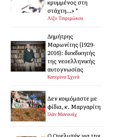
κρυμμένος στη
στάχτη…» *
Λίζυ Τσιριμώκου
Δημήτρης
Μαρωνίτης (1929-
2016): διεκδικητής
της νεοελληνικής
αυτογνωσίας
Κατερίνα Σχινά
Δεν κοιμόμαστε με
φίδια, κ. Μαργαρίτη
Ιλάν Μανουάχ
Ο Ουελμπέκ για την