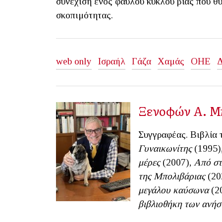
συνέχιση ενός φαύλου κύκλου βίας που θ
σκοπιμότητας.
web only
Ισραήλ
Γάζα
Χαμάς
ΟΗΕ
Δ
Ξενοφών Α. Μ
Συγγραφέας. Βιβλία 
Γυναικωνίτης
(1995)
μέρες
(2007),
Από στ
της Μπολιβάριας
(20
μεγάλου καύσωνα
(20
βιβλιοθήκη των ανή