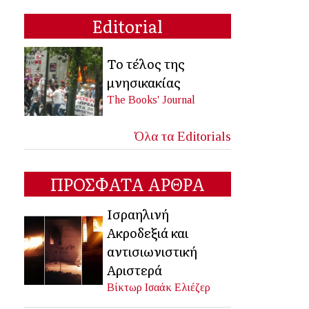
Editorial
Το τέλος της
μνησικακίας
The Books' Journal
Όλα τα Editorials
ΠΡΟΣΦΑΤΑ ΑΡΘΡΑ
Ισραηλινή
Ακροδεξιά και
αντισιωνιστική
Αριστερά
Βίκτωρ Ισαάκ Ελιέζερ