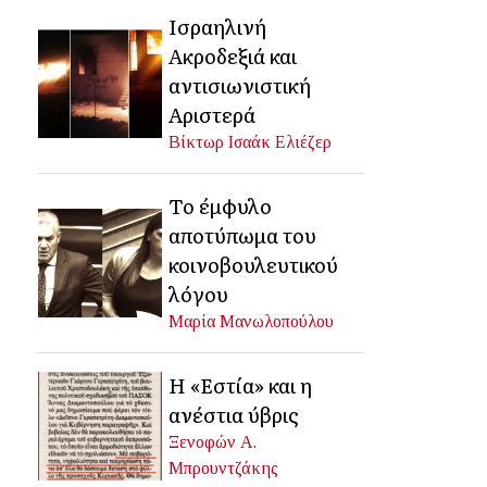
Ισραηλινή
Ακροδεξιά και
αντισιωνιστική
Αριστερά
Βίκτωρ Ισαάκ Ελιέζερ
Το έμφυλο
αποτύπωμα του
κοινοβουλευτικού
λόγου
Μαρία Μανωλοπούλου
Η «Εστία» και η
ανέστια ύβρις
Ξενοφών Α.
Μπρουντζάκης