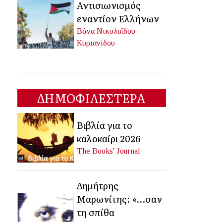
Αντισιωνισμός
εναντίον Ελλήνων
Βάνα Νικολαΐδου-
Κυριανίδου
ΔΗΜΟΦΙΛΕΣΤΕΡΑ
Βιβλία για το
καλοκαίρι 2026
The Books' Journal
Δημήτρης
Μαρωνίτης: «…σαν
τη σπίθα