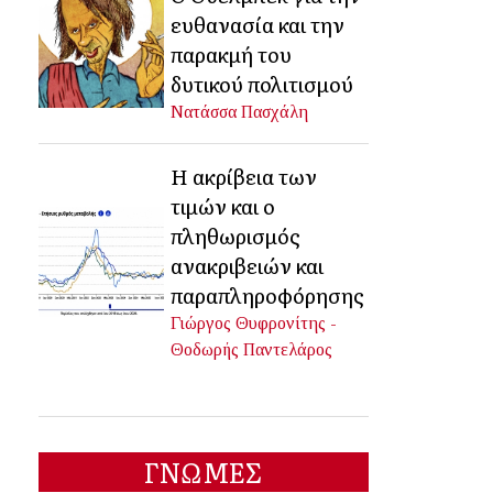
ευθανασία και την
παρακμή του
δυτικού πολιτισμού
Νατάσσα Πασχάλη
Η ακρίβεια των
τιμών και ο
πληθωρισμός
ανακριβειών και
παραπληροφόρησης
Γιώργος Θυφρονίτης -
Θοδωρής Παντελάρος
ΓΝΩΜΕΣ