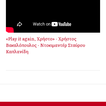
«Play it again, Χρήστο» - Χρήστος
Βακαλόπουλος - Ντοκιμαντέρ Σταύρου
Καπλανίδη