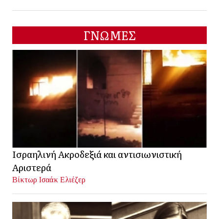
ΓΝΩΜΕΣ
Ισραηλινή Ακροδεξιά και αντισιωνιστική
Αριστερά
Βίκτωρ Ισαάκ Ελιέζερ