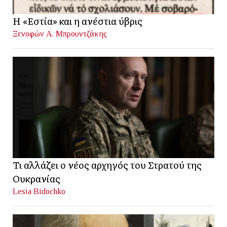
Η «Εστία» και η ανέστια ύβρις
Ξενοφών Α. Μπρουντζάκης
Τι αλλάζει ο νέος αρχηγός του Στρατού της
Ουκρανίας
Lesia Bidochko