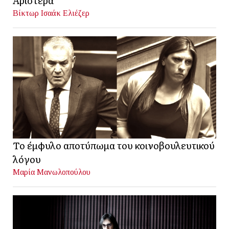
Αριστερά
Βίκτωρ Ισαάκ Ελιέζερ
Το έμφυλο αποτύπωμα του κοινοβουλευτικού
λόγου
Μαρία Μανωλοπούλου