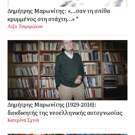
Δημήτρης Μαρωνίτης: «…σαν τη σπίθα
κρυμμένος στη στάχτη…» *
Λίζυ Τσιριμώκου
Δημήτρης Μαρωνίτης (1929-2016):
διεκδικητής της νεοελληνικής αυτογνωσίας
Κατερίνα Σχινά