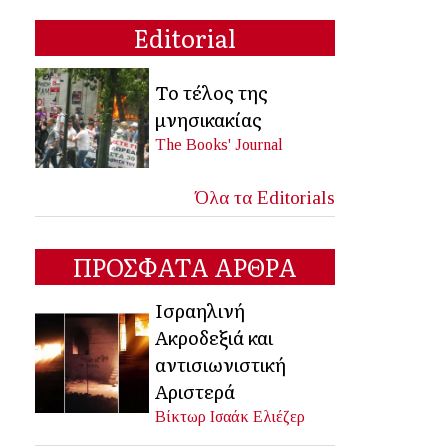
Editorial
Το τέλος της
μνησικακίας
The Books' Journal
Όλα τα Editorials
ΠΡΟΣΦΑΤΑ ΑΡΘΡΑ
Ισραηλινή
Ακροδεξιά και
αντισιωνιστική
Αριστερά
Βίκτωρ Ισαάκ Ελιέζερ