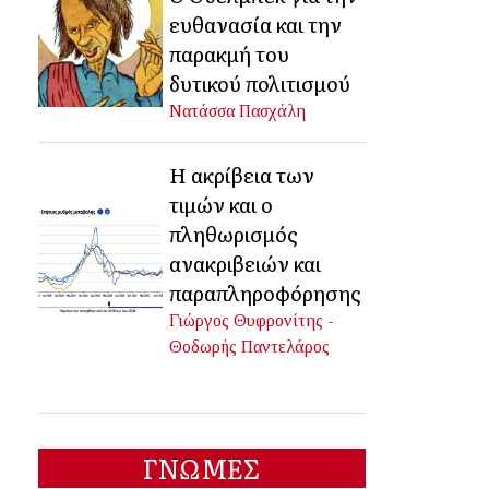
ευθανασία και την
παρακμή του
δυτικού πολιτισμού
Νατάσσα Πασχάλη
Η ακρίβεια των
τιμών και ο
πληθωρισμός
ανακριβειών και
παραπληροφόρησης
Γιώργος Θυφρονίτης -
Θοδωρής Παντελάρος
ΓΝΩΜΕΣ