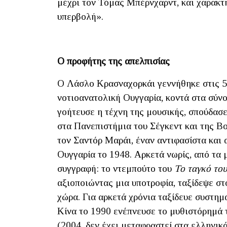
μέχρι τον Τόμας Μπέρνχαρντ, και χαρακτ
υπερβολή».
Ο προφήτης της απελπισίας
Ο Λάσλο Κρασναχορκάι γεννήθηκε στις 5 
νοτιοανατολική Ουγγαρία, κοντά στα σύνο
γοήτευσε η τέχνη της μουσικής, σπούδασ
στα Πανεπιστήμια του Σέγκεντ και της Β
τον Σαντόρ Μαράι, έναν αντιφασίστα και
Ουγγαρία το 1948. Αρκετά νωρίς, από τα 
συγγραφή: το ντεμπούτο του
Το ταγκό το
αξιοποιώντας μια υποτροφία, ταξίδεψε στ
χώρα. Για αρκετά χρόνια ταξίδευε συστημ
Κίνα το 1990 ενέπνευσε το μυθιστόρημά 
(2004, δεν έχει μεταφραστεί στα ελληνικ