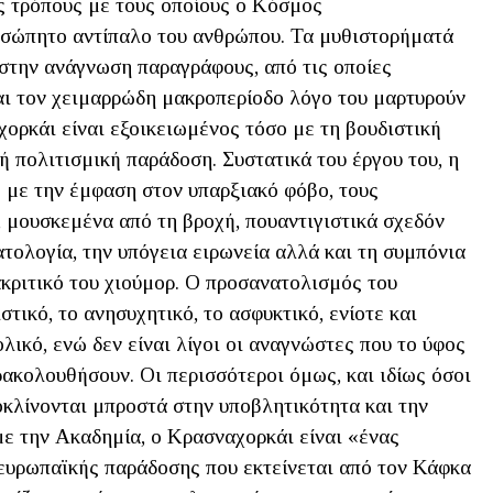
υς τρόπους με τους οποίους ο Κόσμος
υσώπητο αντίπαλο του ανθρώπου. Τα μυθιστορήματά
 στην ανάγνωση παραγράφους, από τις οποίες
και τον χειμαρρώδη μακροπερίοδο λόγο του μαρτυρούν
χορκάι είναι εξοικειωμένος τόσο με τη βουδιστική
ή πολιτισμική παράδοση. Συστατικά του έργου του, η
ή με την έμφαση στον υπαρξιακό φόβο, τους
, μουσκεμένα από τη βροχή, πουαντιγιστικά σχεδόν
ατολογία, την υπόγεια ειρωνεία αλλά και τη συμπόνια
ακριτικό του χιούμορ. Ο προσανατολισμός του
στικό, το ανησυχητικό, το ασφυκτικό, ενίοτε και
ολικό, ενώ δεν είναι λίγοι οι αναγνώστες που το ύφος
αρακολουθήσουν. Οι περισσότεροι όμως, και ιδίως όσοι
οκλίνονται μπροστά στην υποβλητικότητα και την
ε την Ακαδημία, ο Κρασναχορκάι είναι «ένας
ευρωπαϊκής παράδοσης που εκτείνεται από τον Κάφκα