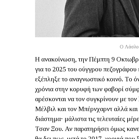
Ο Λάσλο 
Η ανακοίνωση, την Πέμπτη 9 Οκτωβρί
για το 2025 του ούγγρου πεζογράφου
εξέπληξε το αναγνωστικό κοινό. Το ό
χρόνια στην κορυφή των φαβορί σύμφω
αρέσκονται να τον συγκρίνουν με τον
Μέλβιλ και τον Μπέρνχαρντ αλλά και
διάστημα· μάλιστα τις τελευταίες μέ
Τσαν Ξου. Αν παρατηρήσει όμως κανε
θα δει πως, μετά το 2017, χρονιά που