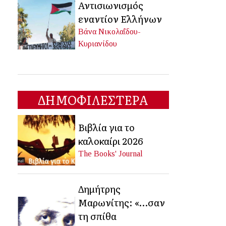
Αντισιωνισμός
εναντίον Ελλήνων
Βάνα Νικολαΐδου-
Κυριανίδου
ΔΗΜΟΦΙΛΕΣΤΕΡΑ
Βιβλία για το
καλοκαίρι 2026
The Books' Journal
Δημήτρης
Μαρωνίτης: «…σαν
τη σπίθα