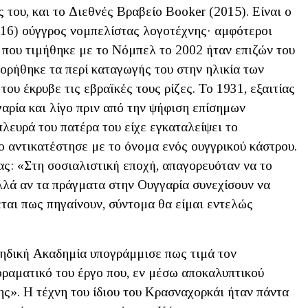
 του, και το Διεθνές Βραβείο Booker (2015). Είναι ο
016) ούγγρος νομπελίστας λογοτέχνης· αμφότεροι
που τιμήθηκε με το Νόμπελ το 2002 ήταν επιζών του
ρήθηκε τα περί καταγωγής του στην ηλικία των
του έκρυβε τις εβραϊκές τους ρίζες. Το 1931, εξαιτίας
αρία και λίγο πριν από την ψήφιση επίσημων
λευρά του πατέρα του είχε εγκαταλείψει το
ο αντικατέστησε με το όνομα ενός ουγγρικού κάστρου.
ς: «Στη σοσιαλιστική εποχή, απαγορευόταν να το
λλά αν τα πράγματα στην Ουγγαρία συνεχίσουν να
ται πως πηγαίνουν, σύντομα θα είμαι εντελώς
υηδική Ακαδημία υπογράμμισε πως τιμά τον
οραματικό του έργο που, εν μέσω αποκαλυπτικού
ης». Η τέχνη του ίδιου του Κρασναχορκάι ήταν πάντα