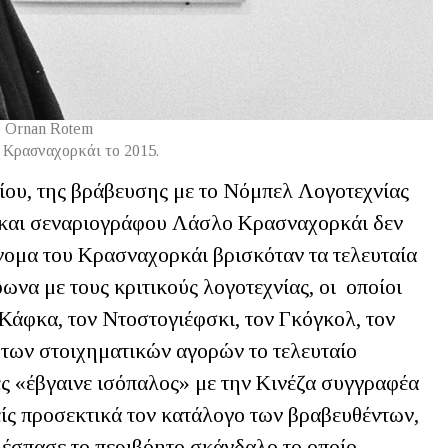
Ornan Rotem
Κρασναχορκάι το 2015.
ου, της βράβευσης με το Νόμπελ Λογοτεχνίας
 και σεναριογράφου Λάσλο Κρασναχορκάι δεν
νομα του Κρασναχορκάι βρισκόταν τα τελευταία
να με τους κριτικούς λογοτεχνίας, οι οποίοι
 Κάφκα, τον Ντοστογιέφσκι, τον Γκόγκολ, τον
 των στοιχηματικών αγορών το τελευταίο
ρες «έβγαινε ισόπαλος» με την Κινέζα συγγραφέα
ίς προσεκτικά τον κατάλογο των βραβευθέντων,
 ξέσπασε το περιβόητο σκάνδαλο το οποίο