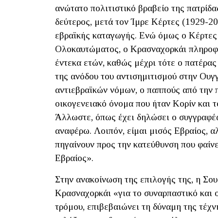
ανώτατο πολιτιστικό βραβείο της πατρίδας
δεύτερος, μετά τον Ίμρε Κέρτες (1929-2
εβραϊκής καταγωγής. Ενώ όμως ο Κέρτες 
Ολοκαυτώματος, ο Κρασναχορκάι πληροφο
έντεκα ετών, καθώς μέχρι τότε ο πατέρας 
της ανόδου του αντισημιτισμού στην Ουγγ
αντιεβραϊκών νόμων, ο παππούς από την π
οικογενειακό όνομα που ήταν Κορίν και τ
Άλλωστε, όπως έχει δηλώσει ο συγγραφέα
αναφέρω. Λοιπόν, είμαι μισός Εβραίος, α
πηγαίνουν προς την κατεύθυνση που φαίνε
Εβραίος».
Στην ανακοίνωση της επιλογής της, η Σο
Κρασναχορκάι «για το συναρπαστικό και 
τρόμου, επιβεβαιώνει τη δύναμη της τέχν