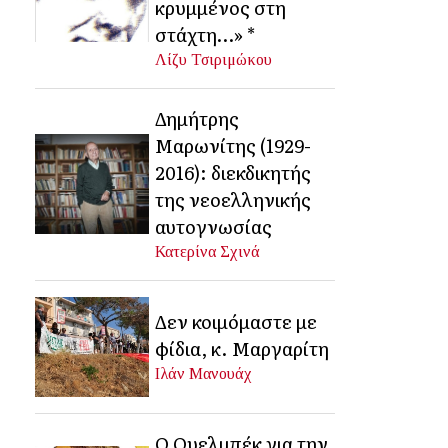
κρυμμένος στη
στάχτη…» *
Λίζυ Τσιριμώκου
Δημήτρης
Μαρωνίτης (1929-
2016): διεκδικητής
της νεοελληνικής
αυτογνωσίας
Κατερίνα Σχινά
Δεν κοιμόμαστε με
φίδια, κ. Μαργαρίτη
Ιλάν Μανουάχ
Ο Ουελμπέκ για την