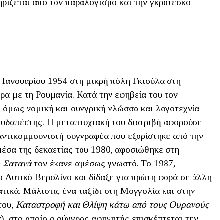
ηρίζεται από τον παραλογισμό και την γκροτέσκο
Ιανουαρίου 1954 στη μικρή πόλη Γκιούλα στη
ρα με τη Ρουμανία. Κατά την εφηβεία του τον
ε όμως νομική και ουγγρική γλώσσα και λογοτεχνία
ουδαπέστης. Η μεταπτυχιακή του διατριβή αφορούσε
 αντικομμουνιστή συγγραφέα που εξορίστηκε από την
μέσα της δεκαετίας του 1980, αφοσιώθηκε στη
υ Σατανά
τον έκανε αμέσως γνωστό. Το 1987,
ο Δυτικό Βερολίνο και δίδαξε για πρώτη φορά σε άλλη
ατικά. Μάλιστα, ένα ταξίδι στη Μογγολία και στην
του,
Καταστροφή και Θλίψη κάτω από τους Ουρανούς
ά), στο οποίο ο ούγγρος αφηγητής επισκέπτεται την