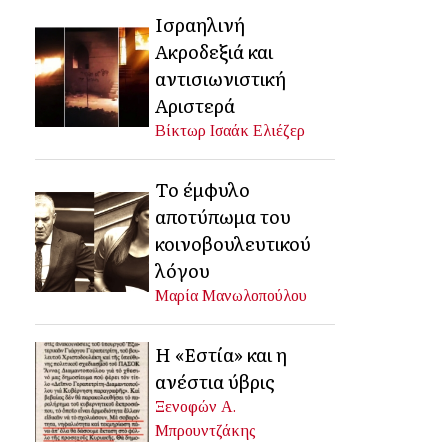
Ισραηλινή
Ακροδεξιά και
αντισιωνιστική
Αριστερά
Βίκτωρ Ισαάκ Ελιέζερ
Το έμφυλο
αποτύπωμα του
κοινοβουλευτικού
λόγου
Μαρία Μανωλοπούλου
Η «Εστία» και η
ανέστια ύβρις
Ξενοφών Α.
Μπρουντζάκης