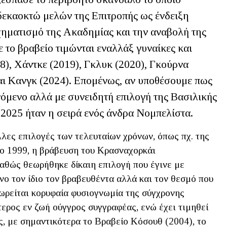
δεκαοκτώ μελών της Επιτροπής ως ένδειξη
χηματισμό της Ακαδημίας και την αναβολή της
το βραβείο τιμώνται εναλλάξ γυναίκες και
), Χάντκε (2019), Γκλυκ (2020), Γκούρνα
αι Kανγκ (2024). Επομένως, αν υποθέσουμε πως
νόμενο αλλά με συνειδητή επιλογή της Βασιλικής
2025 ήταν η σειρά ενός άνδρα Νομπελίστα.
λλες επιλογές των τελευταίων χρόνων, όπως πχ. της
το 1999, η βράβευση του Κρασναχορκάι
καθώς θεωρήθηκε δίκαιη επιλογή που έγινε με
όνο τον ίδιο τον βραβευθέντα αλλά και τον θεσμό που
ωρείται κορυφαία φυσιογνωμία της σύγχρονης
ερος εν ζωή ούγγρος συγγραφέας, ενώ έχει τιμηθεί
ις, με σημαντικότερα το Βραβείο Κόσουθ (2004), το