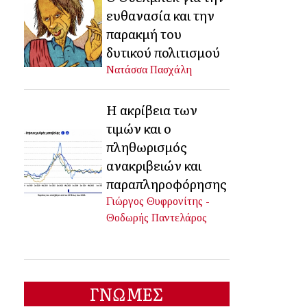
ευθανασία και την
παρακμή του
δυτικού πολιτισμού
Νατάσσα Πασχάλη
Η ακρίβεια των
τιμών και ο
πληθωρισμός
ανακριβειών και
παραπληροφόρησης
Γιώργος Θυφρονίτης -
Θοδωρής Παντελάρος
ΓΝΩΜΕΣ