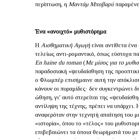
περίπτωση, η
Μαντάμ Μποβαρύ
παραμένει
Ένα «ανοιχτό» μυθιστόρημα
Η
Αισθηματική Αγωγή
είναι αντίθετα ένα
τελείως αντι-ρομαντικό, όπως εύστοχα παρ
Εn haine du roman
(
Με μίσος για το μυθι
παραδοσιακή «ψευδαίσθηση της προοπτική
ο Φλωμπέρ επισήμαινε αυτή την απόκλισ
κάνουν οι πυραμίδες· δεν συγκεντρώνει 
ώθηση, γι’ αυτό στερείται της «ψευδαίσθ
αντίληψη της τέχνης, πρέπει να υπάρχει. 
αναφερόταν στην τεχνητή απαίτηση του μ
«ιστορία», όπου το «τέλος» του μυθιστορ
επιβεβαιώνει τα όποια θεωρήματά του με