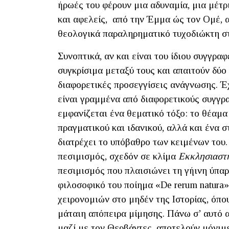
ήρωές του φέρουν μια αδυναμία, μια μέτρι
και αφελείς, από την Έμμα ώς τον Ομέ, α
θεολογικά παραληρηματικό τυχοδιώκτη στ
Συνοπτικά, αν και είναι του ίδιου συγγρα
συγκρίσιμα μεταξύ τους και απαιτούν δύο
διαφορετικές προσεγγίσεις ανάγνωσης. Έ
είναι γραμμένα από διαφορετικούς συγγρα
εμφανίζεται ένα θεματικό τόξο: το θέαμα
πραγματικού και ιδανικού, αλλά και ένα 
διατρέχει το υπόβαθρο των κειμένων του
πεσιμισμός, σχεδόν σε κλίμα
Εκκλησιαστ
πεσιμισμός που πλαισιώνει τη γήινη ύπαρ
φιλοσοφικό του ποίημα «De rerum natura»
χειρονομιών στο μηδέν της Ιστορίας, όπο
μάταιη απόπειρα μίμησης. Πάνω σ’ αυτό α
μαζί με τον Θερβάντες, αποτελούν μόνιμ