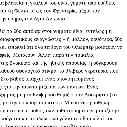
α βλακεία: η γκαλερί του είναι γεμάτη από ευήθεις
πό τη Φελισιτέ ώς τον Φρεντερίκ, μέχρι τον
ην έρημο, τον Άγιο Αντώνιο.
φέα, τα δύο αυτά αριστουργήματα είναι εντελώς μη
 διαφορετικούς αναγνώστες – ή μάλλον, ορθότερα, δύο
χει ειπωθεί ότι όλα τα έργα του Φλωμπέρ μοιάζουν να
φείς. Μοιάζουν. Αλλά, παρά την ποικιλία,
 της βλακείας και της ηθικής απουσίας, η σύγκρουση
σταθερό υφολογικό στίγμα, το θλιβερό γκροτέσκο που
. Στο βάθος υπάρχει ένας απογοητευμένος
ή,
για την αιώνια μιζέρια των πάντων. Ένας
ξή μας με μια θλίψη που θυμίζει τον Λουκρήτιο (το
, με την επικούρεια οπτική). Μια κενή προσθήκη
υ η ιστορία, ο μύθος των μυθιστορημάτων, μοιάζει με
κούγεται και το σκωπτικό γέλιο του Ραμπελαί που,
ες λογοτεχνικές αναφορές του Φλωμπέρ.