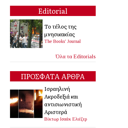
Editorial
Το τέλος της
μνησικακίας
The Books' Journal
Όλα τα Editorials
ΠΡΟΣΦΑΤΑ ΑΡΘΡΑ
Ισραηλινή
Ακροδεξιά και
αντισιωνιστική
Αριστερά
Βίκτωρ Ισαάκ Ελιέζερ