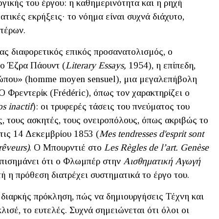
γικής του έργου: η καθημερινότητα και η ρηχή
ατικές εκρήξεις· το νόημα είναι συχνά διάχυτο,
τέρων.
νας διαφορετικός επικός προσανατολισμός, ο
 ο Έζρα Πάουντ (
Literary Essays,
1954), η επίπεδη,
ώπου» (homme moyen sensuel), μια μεγαλεπήβολη
Ο Φρεντερίκ (Frédéric), όπως τον χαρακτηρίζει ο
s inactif
): οι τρυφερές τάσεις του πνεύματος του
, τους ασκητές, τους ονειροπόλους, όπως ακριβώς το
τις 14 Δεκεμβρίου 1853 (
Mes tendresses d'esprit sont
 rêveurs)
. Ο Μπουρντιέ στο
Les Règles de l’art. Genèse
επισημάνει ότι ο Φλωμπέρ στην
Αισθηματική Αγωγή
τή η πρόθεση διατρέχει συστηματικά το έργο του.
 διαρκής πρόκληση, πώς να δημιουργήσεις Τέχνη και
λισέ, το ευτελές. Συχνά σημειώνεται ότι όλοι οι