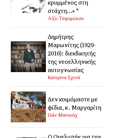
κρυμμένος στη
στάχτη…» *
Λίζυ Τσιριμώκου
Δημήτρης
Μαρωνίτης (1929-
2016): διεκδικητής
της νεοελληνικής
αυτογνωσίας
Κατερίνα Σχινά
Δεν κοιμόμαστε με
φίδια, κ. Μαργαρίτη
Ιλάν Μανουάχ
Ο Ουελμπέκ για την