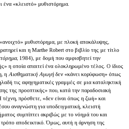
 ένα «κλειστό» μυθιστόρημα.
 «ανοιχτό» μυθιστόρημα, με πλοκή αποκάλυψης,
ατηρεί και η Marthe Robert στο βιβλίο της με τίτλο
στόρημα
, 1984), με δομή που αμφισβητεί την
ς» η οποία απαιτεί ένα ολοκληρωμένο τέλος. Ο ίδιος
η, η
Αισθηματική
Αγωγή
δεν «κάνει κορύφωση» όπως
δηλαδή τις αφηγηματικές γραμμές σε μια καταληκτική
ησης της προοπτικής» που, κατά την παραδοσιακή
Η τέχνη, πρόσθετε, «δεν είναι όπως η ζωή» και
έσου αναγνώστη για υποδειγματική, κλειστή
ήματος συμπίπτει ακριβώς με το νόημά του και
 τρόπο αποδεικτικό. Όμως, αυτή η άρνηση της