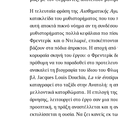
Η τελευταία φράση της
Αισθηματικής
Αγω
κατακλείδα του μυθιστορήματος που του 
αυτή αποκτά πυκνό νόημα αν τη συνδέσου
μυθιστορήματος πολλά κεφάλαια πιο πίσω:
Φρεντερίκ και ο Ντελωριέ, επισκέπτονται
βάζουν στα πόδια άπρακτοι. Η αποχή από
κορυφαία σκηνή του έργου: ο Φρεντερίκ δε
πρόθυμη να του παραδοθεί στο προτελευτ
ανακαλεί τη βιογραφία του ίδιου του Φλωμ
β
λ.
Jacques Louis Douchin,
La vie érotiq
καταγραφεί στο ταξίδι στην Ανατολή: η α
μελλοντικά κατορθώματα.. Η επιλογή τη
άρνησης, λειτουργεί στο έργο σαν μια πο
προοπτική, η πράξη αναστέλλεται και η α
εκτυλίσσεται η ουσία. Να ζει κανείς εκ 