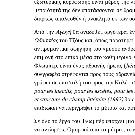
εξωτερικής κορύφωσης είναι μέρος της λο
μετριότητά της δεν υποτάσσονται σε δραμ
διαρκώς απολεσθέν ή ανακλητό εκ των υσ
Από την
Αγωγή
θα αναδυθεί, αργότερα, έ
Οδυσσέας
του Τζόυς και, όπως παρατηρεί
αντιρομαντική αφήγηση του «μέσου ανθρ
επιμονή στο επικό μέσα στο καθημερινό. 
Φλωμπέρ, είναι ένας αδρανής ήρωας (
héro
συγγραφέα στρέφονται προς τους αδρανείς
γράφει σε επιστολή του προς την Κολέτ σ
pour les inactifs, pour les ascètes, pour les
et structure du champ littéraire (1992)
θα 
επιδιώκει να περιγράψει το μέτριο και αυ
Σε όλο το έργο του Φλωμπέρ υπάρχει μια
να αντλήσεις Ομορφιά από το μέτριο, το κ