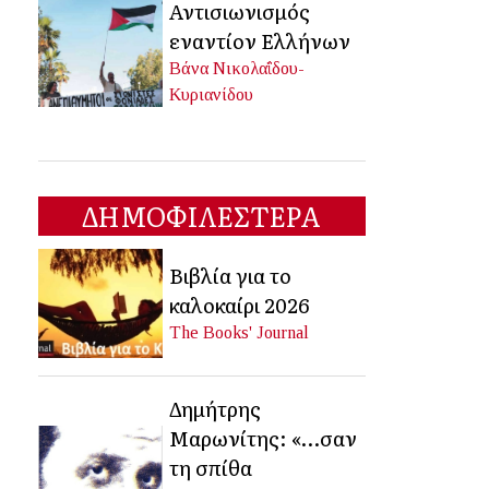
Αντισιωνισμός
εναντίον Ελλήνων
Βάνα Νικολαΐδου-
Κυριανίδου
ΔΗΜΟΦΙΛΕΣΤΕΡΑ
Βιβλία για το
καλοκαίρι 2026
The Books' Journal
Δημήτρης
Μαρωνίτης: «…σαν
τη σπίθα