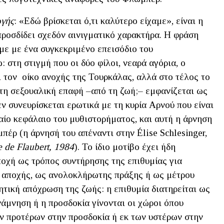
γής
: «Εδώ βρίσκεται ό,τι καλύτερο είχαμε», είναι η
προσδίδει σχεδόν αινιγματικό χαρακτήρα. Η φράση
με με ένα συγκεκριμένο επεισόδιο του
 στη στιγμή που οι δύο φίλοι, νεαρά αγόρια, ο
 τον οίκο ανοχής της Τουρκάλας, αλλά στο τέλος το
 τη σεξουαλική επαφή –από τη ζωή;– εμφανίζεται ως
ν συνευρίσκεται ερωτικά με τη κυρία Αρνού που είναι
αίο κεφάλαιο του μυθιστορήματος, και αυτή η άρνηση
πέρ (η άρνησή του απέναντι στην Élise Schlesinger,
ue de
Flaubert
, 1984
). Το ίδιο μοτίβο έχει ήδη
ποχή ως τρόπος συντήρησης της επιθυμίας για
ς αποχής, ως ανολοκλήρωτης πράξης ή ως μέτρου
ιητική απόχρωση της ζωής: η επιθυμία διατηρείται ως
νάμνηση ή η προσδοκία γίνονται οι χώροι όπου
των προτέρων στην προσδοκία ή εκ των υστέρων στην