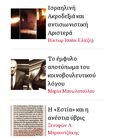
Ισραηλινή
Ακροδεξιά και
αντισιωνιστική
Αριστερά
Βίκτωρ Ισαάκ Ελιέζερ
Το έμφυλο
αποτύπωμα του
κοινοβουλευτικού
λόγου
Μαρία Μανωλοπούλου
Η «Εστία» και η
ανέστια ύβρις
Ξενοφών Α.
Μπρουντζάκης