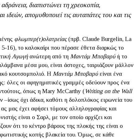
αδράνεια, διαπιστώνει τη χρεοκοπία,
 ιδεών, απομυθοποιεί τις αυταπάτες του και τις
αμένης
φλωμπερ(τ)ολατρείας
(πρβ. Claude Burgelin, La
 5-16), το καλοκαίρι που πέρασε έθετα διαρκώς το
τική Αγωγή
ανώτερη από τη
Μαντάμ Μποβαρύ
ή το
αλάμβανα μέσα μου, είναι άστοχες, ταιριάζουν μάλλον
νικό κουτσομπολιό. Η
Μαντάμ Μποβαρύ
είναι ένα
ς: όλες οι αφηγηματικές γραμμές οδεύουν προς ένα
ντούτοις, όπως η Mary McCarthy (
Writing on the Wall
ν –ίσως όχι άδικα, καθότι η δολοπλόκος ειρωνεία του
 ας μας έχει αφήσει τόμους αλληλογραφίας και
στής είναι ο Σαρλ, με τον οποίο αρχίζει και
ζουν ότι το κέντρο βάρους της πλοκής της είναι ο
φωτιστικής κοπής βλακεία του. Όμως, σε κάθε