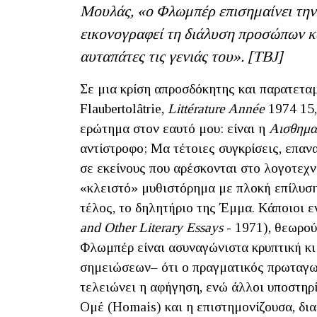
Μουλάς, «ο Φλωμπέρ επισημαίνει την 
εικονογραφεί τη διάλυση προσώπων και
αυταπάτες τις γενιάς του». [ΤΒ
J]
Σε μια κρίση απροσδόκητης και παρατετ
Flaubertolâtrie,
Littérature Année
1974 15,
ερώτημα στον εαυτό μου: είναι η
Αισθημα
αντίστροφο; Mα τέτοιες συγκρίσεις, επαν
σε εκείνους που αρέσκονται στο λογοτεχ
«κλειστό» μυθιστόρημα με πλοκή επίλυση
τέλος, το δηλητήριο της Έμμα. Κάποιοι ε
and Other Literary Essays
- 1971), θεωρού
Φλωμπέρ είναι ασυναγώνιστα κρυπτική κι
σημειώσεων– ότι ο πραγματικός πρωταγωνι
τελειώνει η αφήγηση, ενώ άλλοι υποστηρί
Ομέ (Homais) και η επιστημονίζουσα, δια