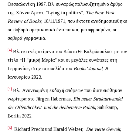
Θεσσαλονίκη 1997. Βλ. συναφώς πολυσυζητημένο άρθρο
της Χάννα Άρεντ, “Lying in politics”,
The
New
York
Review
of
Books
, 18/11/1971, που έκτοτε αναδημοσιεύθηκε
σε σοβαρά αμερικανικά έντυπα και, μεταφρασμένο, σε
σοβαρά γερμανικά.
[4]
Βλ. εκτενές κείμενο του Κώστα Θ. Καλφόπουλου με τον
τίτλο «Η “μικρή Μαρία” και οι μεγάλες συνέπειες στη
Γερμανία», στην ιστοσελίδα του
Books
’
Journal
, 26
Ιανουαρίου 2023.
[5]
Βλ. Ανανεωμένη εκδοχή απόψεων που διατυπώθηκαν
νωρίτερα στο Jürgen Habermas
,
Ein
neuer
Strukturwandel
der Ö
ffentlichkeit
und
die
deliberative
Politik
, Suhrkamp,
Berlin 2022.
[6]
Richard Precht und Harald Welzer,
Die vierte Gewalt,