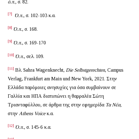
ό
.π
.,
σ. 82.
[7]
Ό
.π
.
, σ. 102-103 κ.α.
[8]
Ό
.π
.
, σ. 168.
[9]
Ό
.π
.
, σ. 169-170
[10]
Ό
.π
.
, σελ. 109.
[11]
Βλ. Sahra Wagenknecht,
Die Selbstgerechten
, Campus
Verlag, Frankfurt am Main und New York, 2021. Στην
Ελλάδα παρόμοιες ανησυχίες για όσα συμβαίνουν σε
Γαλλία και ΗΠΑ διατυπώνει η θαρραλέα Σώτη
Τριανταφύλλου, σε άρθρα της στην εφημερίδα
Τα Νέα,
στην
Athens
Voice
κ.α.
[12]
Ό.π.
, σ. 145-6 κ.α.