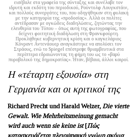
εισέβαλε στα γραφεία της σύνταξης και συνέλαβε τον
ιδρυτή και εκδότη του περιοδικού, Ρούντολφ Αουγκστάιν,
και πολλούς συνεργάτες του, που οδηγήθηκαν στη φυλακή
με την κατηγορία της «προδοσίας». Αλλά οι πολίτες
αντέδρασαν με ογκώδεις διαδηλώσεις, ζητώντας την
ελευθερία του Τύπου – όπως αυτή της φωτογραφίας, που
δείχνει φοιτητική διαδήλωση στη Φρανκφούρτη.
Προκλήθηκε κυβερνητική κρίση και ο καγκελάριος
Κόνραντ Αντενάουερ αναγκάστηκε να απολύσει τον
Στράους, ενώ το Spiegel επέστρεψε θριαμβευτικά στα
περίπτερα εδραιώνοντας τη φήμη του ως το «βαρύ
πυροβολικό της δημοκρατίας». Ήταν, βέβαια, άλλοι καιροί.
Η «τέταρτη εξουσία» στη
Γερμανία και οι κριτικοί της
Richard Precht und Harald Welzer
,
Die vierte
Gewalt. Wie Mehrheitsmeinung gemacht
wird auch wenn sie keine ist
[
Πώς
κατασκευάζεται
πλειοψηφική
γνώμη
ακόμα