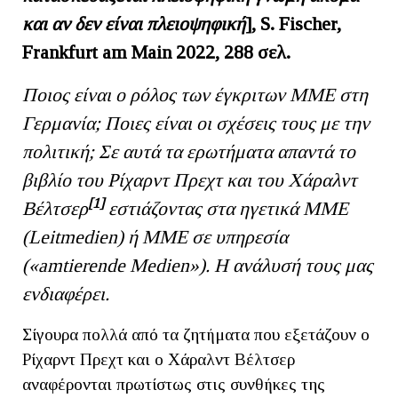
και
αν
δεν
είναι
πλειοψηφική
], S. Fischer,
Frankfurt am Main 2022, 288 σελ
.
Ποιος είναι ο ρόλος των έγκριτων ΜΜΕ στη
Γερμανία; Ποιες είναι οι σχέσεις τους με την
πολιτική; Σε αυτά τα ερωτήματα απαντά το
βιβλίο του Ρίχαρντ Πρεχτ και του Χάραλντ
[1]
Βέλτσερ
εστιάζοντας στα ηγετικά ΜΜΕ
(
Leitmedien) ή ΜΜΕ σε υπηρεσία
(«
amtierende
Medien»). Η ανάλυσή τους μας
ενδιαφέρει.
Σίγουρα πολλά από τα ζητήματα που εξετάζουν ο
Ρίχαρντ Πρεχτ και ο Χάραλντ Βέλτσερ
αναφέρονται πρωτίστως στις συνθήκες της