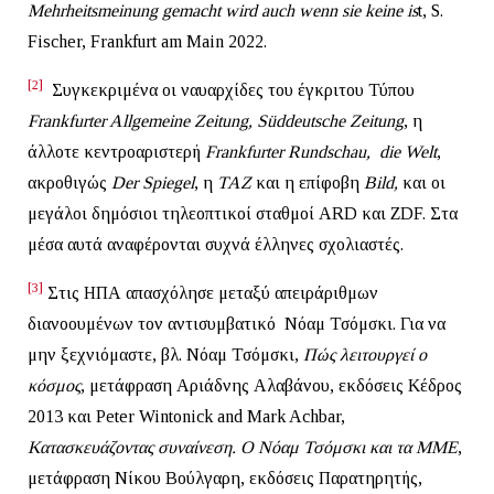
Mehrheitsmeinung gemacht wird auch wenn sie keine is
t, S.
Fischer, Frankfurt am Main 2022.
[2]
Συγκεκριμένα οι ναυαρχίδες του έγκριτου Τύπου
Frankfurter Allgemeine Zeitung, Süddeutsche Zeitung
, η
άλλοτε κεντροαριστερή
Frankfurter Rundschau, die Welt
,
ακροθιγώς
Der Spiegel
, η
ΤΑΖ
και η επίφοβη
Bild,
και οι
μεγάλοι δημόσιοι τηλεοπτικοί σταθμοί ARD και ZDF. Στα
μέσα αυτά αναφέρονται συχνά έλληνες σχολιαστές.
[3]
Στις ΗΠΑ απασχόλησε μεταξύ απειράριθμων
διανοουμένων τον αντισυμβατικό Νόαμ Τσόμσκι. Για να
μην ξεχνιόμαστε, βλ. Νόαμ Τσόμσκι,
Πώς λειτουργεί ο
κόσμος
, μετάφραση Αριάδνης Αλαβάνου, εκδόσεις Κέδρος
2013 και Peter Wintonick and Mark Achbar,
Κατασκευάζοντας συναίνεση. Ο Νόαμ Τσόμσκι και τα ΜΜΕ
,
μετάφραση Νίκου Βούλγαρη, εκδόσεις Παρατηρητής,