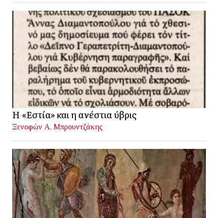
Η «Εστία» και η ανέστια ύβρις
Ξενοφών Α. Μπρουντζάκης