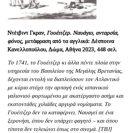
Ντέιβιντ Γκραν,
Γουέιτζερ. Ναυάγιο, ανταρσία,
φόνος,
μετάφραση από τα αγγλικά: Δέσποινα
Κανελλοπούλου, Δώμα, Αθήνα 2023, 448 σελ.
To
1741, το Γουέιτζερ κι άλλα πέντε πλοία στην
υπηρεσία του Βασιλείου της Μεγάλης Βρετανίας,
δέχονται εντολή να διαπλεύσουν τον Ατλαντικό
με κύριο στόχο την αρπαγή ενός ισπανικού
γαλιονιού φορτωμένου με ακατέργαστο ασήμι και
εκατοντάδες χιλιάδες αργυρά νομίσματα. Το
Γουέιτζερ δεν τα καταφέρνει. Ναυαγεί σε ένα
ξερονήσι, όπου δεν υπάρχει φαγητό – και όπου
τίποτα δεν τελειώνει όπως στο σινεμά. [ΤΒ
J]