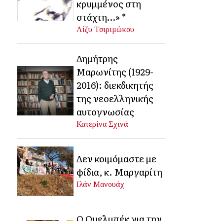
κρυμμένος στη
στάχτη…» *
Λίζυ Τσιριμώκου
Δημήτρης
Μαρωνίτης (1929-
2016): διεκδικητής
της νεοελληνικής
αυτογνωσίας
Κατερίνα Σχινά
Δεν κοιμόμαστε με
φίδια, κ. Μαργαρίτη
Ιλάν Μανουάχ
Ο Ουελμπέκ για την