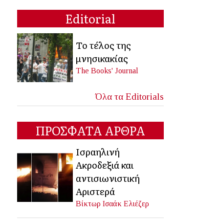
Editorial
Το τέλος της
μνησικακίας
The Books' Journal
Όλα τα Editorials
ΠΡΟΣΦΑΤΑ ΑΡΘΡΑ
Ισραηλινή
Ακροδεξιά και
αντισιωνιστική
Αριστερά
Βίκτωρ Ισαάκ Ελιέζερ