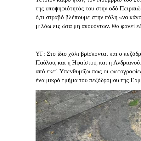
της υποψηφιότητάς του στην οδό Πειραιώ
ό,τι στραβό βλέπουμε στην πόλη «να κάν
μιλάω εις ώτα μη ακουόντων. Θα φανεί ε
ΥΓ: Στο ίδιο χάλι βρίσκονται και ο πεζό
Παύλου, και η Ηφαίστου, και η Ανδριανο
από εκεί. Υπενθυμίζω πως οι φωτογραφί
ένα μικρό τμήμα του πεζόδρομου της Ερμ