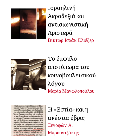
Ισραηλινή
Ακροδεξιά και
αντισιωνιστική
Αριστερά
Βίκτωρ Ισαάκ Ελιέζερ
Το έμφυλο
αποτύπωμα του
κοινοβουλευτικού
λόγου
Μαρία Μανωλοπούλου
Η «Εστία» και η
ανέστια ύβρις
Ξενοφών Α.
Μπρουντζάκης