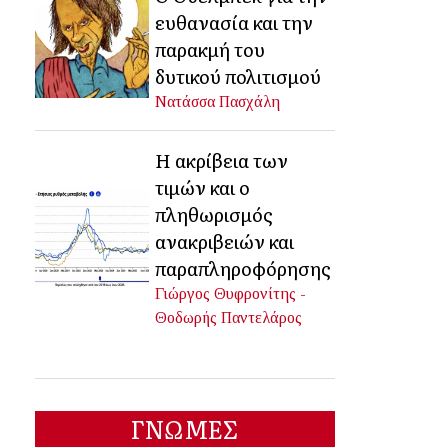
ευθανασία και την
παρακμή του
δυτικού πολιτισμού
Νατάσσα Πασχάλη
Η ακρίβεια των
τιμών και ο
πληθωρισμός
ανακριβειών και
παραπληροφόρησης
Γιώργος Θυφρονίτης -
Θοδωρής Παντελάρος
ΓΝΩΜΕΣ