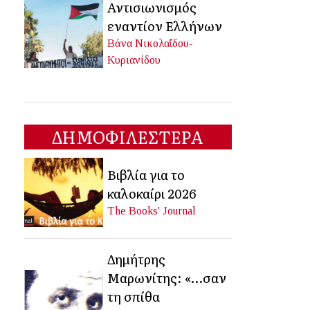
Αντισιωνισμός
εναντίον Ελλήνων
Βάνα Νικολαΐδου-
Κυριανίδου
ΔΗΜΟΦΙΛΕΣΤΕΡΑ
Βιβλία για το
καλοκαίρι 2026
The Books' Journal
Δημήτρης
Μαρωνίτης: «…σαν
τη σπίθα