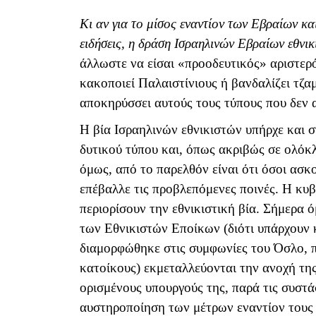
Κι αν για το μίσος εναντίον των Εβραίων κα
ειδήσεις, η δράση Ισραηλινών Εβραίων εθνικ
άλλωστε να είσαι «προοδευτικός» αριστερό
κακοποιεί Παλαιστίνιους ή βανδαλίζει τζ
αποκηρύσσει αυτούς τους τύπους που δεν 
Η βία Ισραηλινών εθνικιστών υπήρχε και σ
δυτικού τύπου και, όπως ακριβώς σε ολόκ
όμως, από το παρελθόν είναι ότι όσοι ασ
επέβαλλε τις προβλεπόμενες ποινές. Η κυβ
περιορίσουν την εθνικιστική βία. Σήμερα 
των Εθνικιστών Εποίκων (διότι υπάρχουν 
διαμορφώθηκε στις συμφωνίες του Όσλο,
κατοίκους) εκμεταλλεύονται την ανοχή τη
ορισμένους υπουργούς της, παρά τις συστά
αυστηροποίηση των μέτρων εναντίον τους 