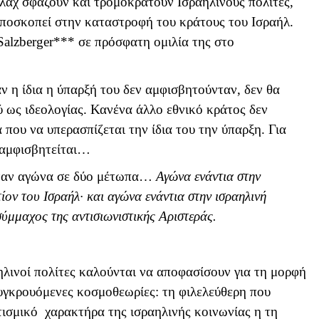
άχ σφάζουν και τρομοκρατούν Ισραηλινούς πολίτες,
αποσκοπεί στην καταστροφή του κράτους του Ισραήλ.
Salzberger
*** σε πρόσφατη ομιλία της στο
ν η ίδια η ύπαρξή του δεν αμφισβητούνταν, δεν θα
 ως ιδεολογίας. Κανένα άλλο εθνικό κράτος δεν
α που να υπερασπίζεται την ίδια του την ύπαρξη. Για
ν αμφισβητείται…
 έναν αγώνα σε δύο μέτωπα…
Αγώνα ενάντια στην
τίον του Ισραήλ· και αγώνα ενάντια στην ισραηλινή
σύμμαχος της αντισιωνιστικής Αριστεράς.
ηλινοί πολίτες καλούνται να αποφασίσουν για τη μορφή
υγκρουόμενες κοσμοθεωρίες: τη φιλελεύθερη που
τισμικό χαρακτήρα της ισραηλινής κοινωνίας η τη