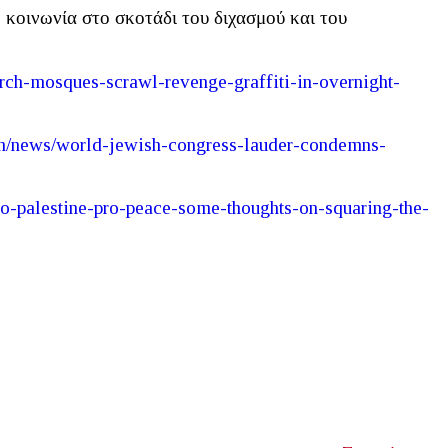
 κοινωνία στο σκοτάδι του διχασμού και του
rch
-
mosques
-
scrawl
-
revenge
-
graffiti
-
in
-
overnight
-
n
/
news
/
world
-
jewish
-
congress
-
lauder
-
condemns
-
ro
-
palestine
-
pro
-
peace
-
some
-
thoughts
-
on
-
squaring
-
the
-