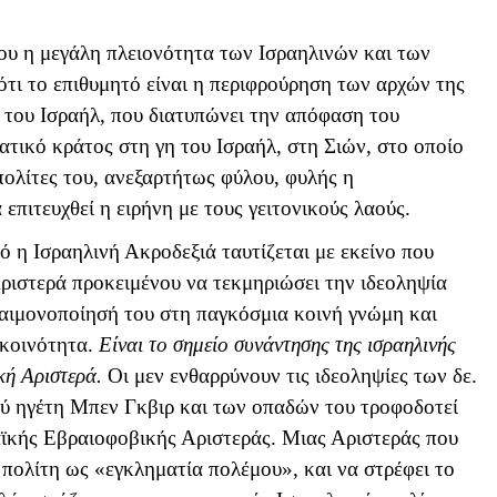
ου η μεγάλη πλειονότητα των Ισραηλινών και των
τι το επιθυμητό είναι η περιφρούρηση των αρχών της
 του Ισραήλ, που διατυπώνει την απόφαση του
ατικό κράτος στη γη του Ισραήλ, στη Σιών, στο οποίο
πολίτες του, ανεξαρτήτως φύλου, φυλής η
επιτευχθεί η ειρήνη με τους γειτονικούς λαούς.
ό η Ισραηλινή Ακροδεξιά ταυτίζεται με εκείνο που
ριστερά προκειμένου να τεκμηριώσει την ιδεοληψία
 δαιμονοποίησή του στη παγκόσμια κοινή γνώμη και
 κοινότητα.
Είναι το σημείο συνάντησης της ισραηλινής
κή Αριστερά.
Οι μεν ενθαρρύνουν τις ιδεοληψίες των δε.
ού ηγέτη Μπεν Γκβιρ και των οπαδών του τροφοδοτεί
αϊκής Εβραιοφοβικής Αριστεράς. Μιας Αριστεράς που
ό πολίτη ως «εγκληματία πολέμου», και να στρέφει το