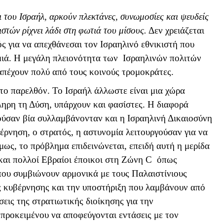
ι του Ισραήλ, αρκούν πλεκτάνες, συνωμοσίες και ψευδείς
ιστών ρίχνει λάδι στη φωτιά του μίσους.
Δεν χρειάζεται
ς για να απεχθάνεσαι τον Ισραηλινό εθνικιστή που
αμιά. Η μεγάλη πλειονότητα των Ισραηλινών πολιτών
απέχουν πολύ από τους κοινούς τρομοκράτες.
το παρελθόν. Το Ισραήλ άλλωστε είναι μια χώρα
ληρη τη Δύση, υπάρχουν και φασίστες. Η διαφορά
κούσαν βία συλλαμβάνονταν και η Ισραηλινή Δικαιοσύνη
έρνηση, ο στρατός, η αστυνομία λειτουργούσαν για να
όμως, το πρόβλημα επιδεινώνεται, επειδή αυτή η μερίδα
και πολλοί Εβραίοι έποικοι στη Ζώνη
C
όπως
που συμβιώνουν αρμονικά με τους Παλαιστίνιους
ς κυβέρνησης και την υποστήριξη που λαμβάνουν από
σεις της στρατιωτικής διοίκησης για την
προκειμένου να αποφεύγονται εντάσεις με τον