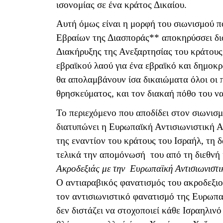
ισονομίας σε ένα κράτος Δικαίου.
Αυτή όμως είναι η μορφή του σιωνισμού π
Εβραίων της Διασποράς** αποκηρύσσει διό
Διακήρυξης της Ανεξαρτησίας του κράτους
εβραϊκού λαού για ένα εβραϊκό και δημοκρ
θα απολαμβάνουν ίσα δικαιώματα όλοι οι 
θρησκεύματος, και τον διακαή πόθο του να 
Το περιεχόμενο που αποδίδει στον σιωνισμ
διατυπώνει η Ευρωπαϊκή Αντισιωνιστική Α
της εναντίον του κράτους του Ισραήλ, τη
τελικά την απομόνωσή του από τη διεθνή
Ακροδεξιάς με την Ευρωπαϊκή Αντισιωνιστι
Ο αντιαραβικός φανατισμός του ακροδεξι
τον αντισιωνιστικό φανατισμό της Ευρωπ
δεν διστάζει να στοχοποιεί κάθε Ισραηλιν