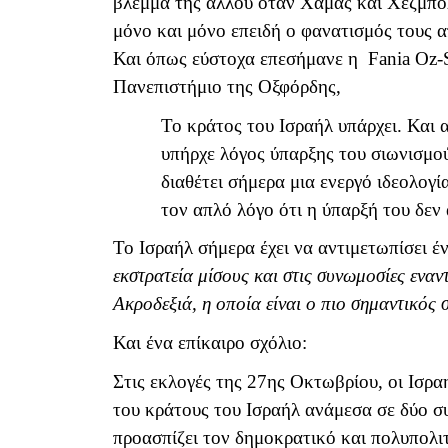
βλέμμα της αλλού όταν Χαμάς και Χεζμπολ
μόνο και μόνο επειδή ο φανατισμός τους 
Και όπως εύστοχα επεσήμανε η
Fania
Oz
-
Πανεπιστήμιο της Οξφόρδης,
Το κράτος του Ισραήλ υπάρχει. Και α
υπήρχε λόγος ύπαρξης του σιωνισμού
διαθέτει σήμερα μια ενεργό ιδεολογί
τον απλό λόγο ότι η ύπαρξή του δε
Το Ισραήλ σήμερα έχει να αντιμετωπίσει
εκστρατεία μίσους και στις συνωμοσίες εναν
Ακροδεξιά, η οποία είναι ο πιο σημαντικός 
Και ένα επίκαιρο σχόλιο:
Στις εκλογές της 27ης Οκτωβρίου, οι Ισρα
του κράτους του Ισραήλ ανάμεσα σε δύο σ
προασπίζει τον δημοκρατικό και πολυπολι