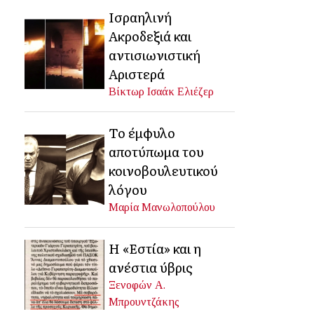
Ισραηλινή
Ακροδεξιά και
αντισιωνιστική
Αριστερά
Βίκτωρ Ισαάκ Ελιέζερ
Το έμφυλο
αποτύπωμα του
κοινοβουλευτικού
λόγου
Μαρία Μανωλοπούλου
Η «Εστία» και η
ανέστια ύβρις
Ξενοφών Α.
Μπρουντζάκης