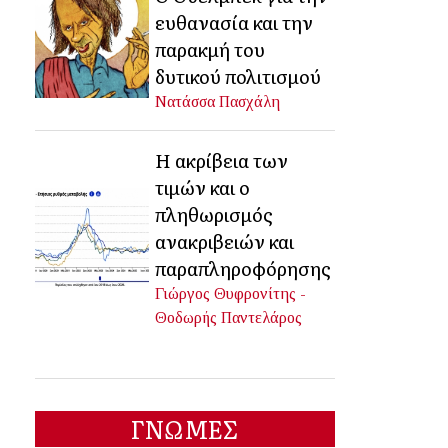
ευθανασία και την
παρακμή του
δυτικού πολιτισμού
Νατάσσα Πασχάλη
Η ακρίβεια των
τιμών και ο
πληθωρισμός
ανακριβειών και
παραπληροφόρησης
Γιώργος Θυφρονίτης -
Θοδωρής Παντελάρος
ΓΝΩΜΕΣ