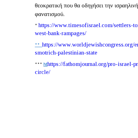
θεοκρατική που θα οδηγήσει την ισραηλινή
φανατισμού.
https
://
www
.
timesofisrael
.
com
/
settlers
-
to
*
west
-
bank
-
rampages
/
https
://
www
.
worldjewishcongress
.
org
/
e
**
smotrich
-
palestinian
-
state
https
://
fathomjournal
.
org
/
pro
-
israel
-
p
***
ht
circle
/