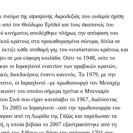
το πνεύμα της ισραηλινής Ακροδεξιάς που ουδεμία σχέση
κε από τον Θεόδωρο Έρτσελ και τους σκαπανείς του
ού κινήματος αποδέχθηκε πλήρως την απόφαση του
ϊκού κράτους στα προκαθορισμένα σύνορα, δίπλα σε
 έκτιζε κάθε σπιθαμή γης του νεοσύστατου κράτους και
ψει σε μια εύφορη κοιλάδα. Ούτε το 1948, ούτε το
ηκαν οι Ισραηλινοί εναντίον των αραβικών κρατών,
ικές διεκδικήσεις έναντι κανενός. Το 1979, με την
γυπτο, οι Ισραηλινοί –με πρωθυπουργό τον Μεναχέμ
ικούντ του οποίου σήμερα ηγείται ο Μπενιαμίν
υ Σινά που είχαν καταλάβει το 1967, διαλύοντας
ι. Το 2005 οι Ισραηλινοί –υπό την πρωθυπουργία του
ησαν από τη Λωρίδα της Γάζας και παρέδωσαν τα
ή, η οποία βέβαια το 2007 εξοστρακίστηκε από τη
 από τον Λίβανο με βάση την απόφαση 1701 που