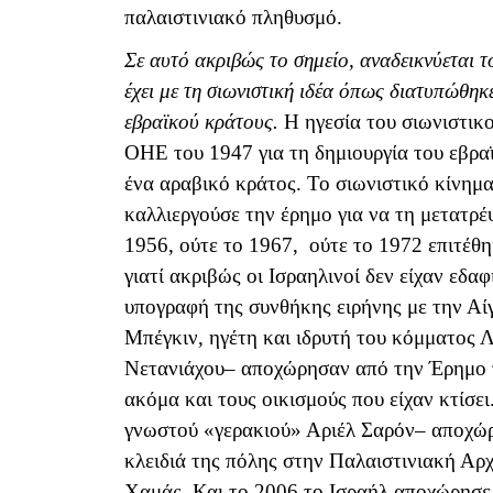
παλαιστινιακό πληθυσμό.
Σε αυτό ακριβώς το σημείο, αναδεικνύεται 
έχει με τη σιωνιστική ιδέα όπως διατυπώθη
εβραϊκού κράτους.
Η ηγεσία του σιωνιστικ
ΟΗΕ του 1947 για τη δημιουργία του εβρα
ένα αραβικό κράτος. Το σιωνιστικό κίνημα
καλλιεργούσε την έρημο για να τη μετατρέ
1956, ούτε το 1967, ούτε το 1972 επιτέθ
γιατί ακριβώς οι Ισραηλινοί δεν είχαν εδαφ
υπογραφή της συνθήκης ειρήνης με την Αί
Μπέγκιν, ηγέτη και ιδρυτή του κόμματος Λ
Νετανιάχου– αποχώρησαν από την Έρημο το
ακόμα και τους οικισμούς που είχαν κτίσε
γνωστού «γερακιού» Αριέλ Σαρόν– αποχώρ
κλειδιά της πόλης στην Παλαιστινιακή Αρχ
Χαμάς. Και το 2006 το Ισραήλ αποχώρησε