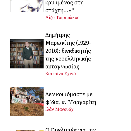
κρυμμένος στη
στάχτη…» *
Λίζυ Τσιριμώκου
Δημήτρης
Μαρωνίτης (1929-
2016): διεκδικητής
της νεοελληνικής
αυτογνωσίας
Κατερίνα Σχινά
Δεν κοιμόμαστε με
φίδια, κ. Μαργαρίτη
Ιλάν Μανουάχ
Ο Ουελμπέκ για την