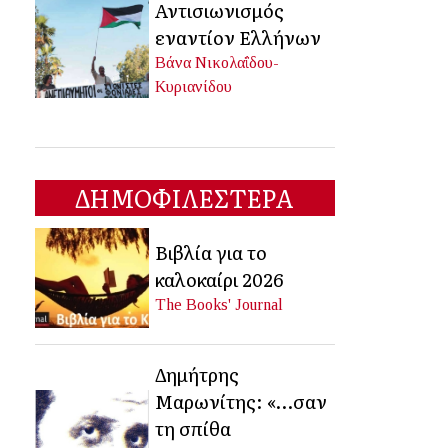
Αντισιωνισμός
εναντίον Ελλήνων
Βάνα Νικολαΐδου-
Κυριανίδου
ΔΗΜΟΦΙΛΕΣΤΕΡΑ
Βιβλία για το
καλοκαίρι 2026
The Books' Journal
Δημήτρης
Μαρωνίτης: «…σαν
τη σπίθα