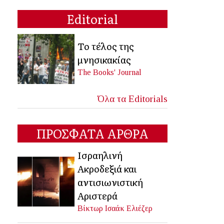
Editorial
Το τέλος της
μνησικακίας
The Books' Journal
Όλα τα Editorials
ΠΡΟΣΦΑΤΑ ΑΡΘΡΑ
Ισραηλινή
Ακροδεξιά και
αντισιωνιστική
Αριστερά
Βίκτωρ Ισαάκ Ελιέζερ