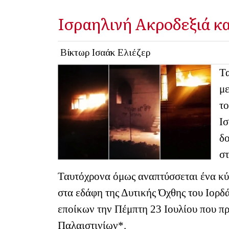
Ισραηλινή Ακροδεξιά κα
Βίκτωρ Ισαάκ Ελιέζερ
Τα
μ
το
Ισ
δ
σ
Ταυτόχρονα όμως αναπτύσσεται ένα κύμ
στα εδάφη της Δυτικής Όχθης του Ιορ
εποίκων την Πέμπτη 23 Ιουλίου που π
Παλαιστινίων*.