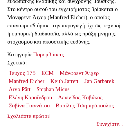
ευρωπαϊκής κλασικής και σύγχρονης μουσικής.
Στο κέντρο αυτού του εγχειρήματος βρίσκεται ο
Μάνφρεντ Άιχερ (Manfred Eicher), ο οποίος
επαναπροσδιόρισε την παραγωγή όχι ως τεχνική
ή εμπορική διαδικασία, αλλά ως πράξη μνήμης,
στοχασμού και ακουστικής ευθύνης.
Κατηγορία
Παρεμβάσεις
Σχετικά:
Τεύχος 175
ECM
Μάνφρεντ Άιχερ
Manfred Eicher
Keith Jarrett
Jan Garbarek
Arvo Pärt
Stephan Micus
Ελένη Καραΐνδρου
Λεωνίδας Καβάκος
Σαβίνα Γιαννάτου
Βασίλης Τσαμπρόπουλος
Σχολιάστε πρώτοι!
Συνεχίστε...