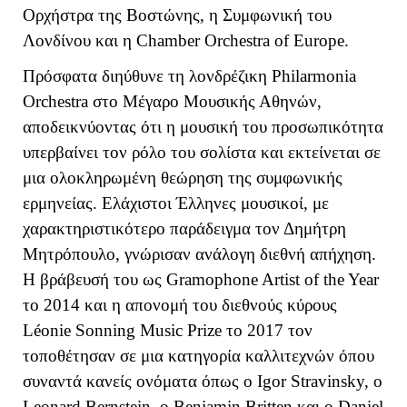
Ορχήστρα της Βοστώνης, η Συμφωνική του
Λονδίνου και η
Chamber
Orchestra
of
Europe
.
Πρόσφατα διηύθυνε τη λονδρέζικη
Philarmonia
Orchestra
στο Μέγαρο Μουσικής Αθηνών,
αποδεικνύοντας ότι η μουσική του προσωπικότητα
υπερβαίνει τον ρόλο του σολίστα και εκτείνεται σε
μια ολοκληρωμένη θεώρηση της συμφωνικής
ερμηνείας. Ελάχιστοι Έλληνες μουσικοί, με
χαρακτηριστικότερο παράδειγμα τον Δημήτρη
Μητρόπουλο, γνώρισαν ανάλογη διεθνή απήχηση.
Η βράβευσή του ως Gramophone Artist of the Year
το 2014 και η απονομή του διεθνούς κύρους
Léonie Sonning Music Prize το 2017 τον
τοποθέτησαν σε μια κατηγορία καλλιτεχνών όπου
συναντά κανείς ονόματα όπως ο Igor Stravinsky, ο
Leonard Bernstein, ο Benjamin Britten και ο Daniel