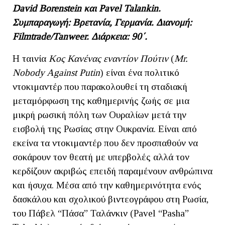
David
Borenstein
και
Pavel
Talankin
.
Συμπαραγωγή: Βρετανία, Γερμανία. Διανομή:
F
ilmtrade
/T
anweer
. Διάρκεια: 90΄.
Η ταινία
Κος Κανένας εναντίον Πούτιν
(
Mr.
Nobody Against Putin
) είναι ένα πολιτικό
ντοκιμαντέρ που παρακολουθεί τη σταδιακή
μεταμόρφωση της καθημερινής ζωής σε μια
μικρή ρωσική πόλη των Ουραλίων μετά την
εισβολή της Ρωσίας στην Ουκρανία. Είναι από
εκείνα τα ντοκιμαντέρ που δεν προσπαθούν να
σοκάρουν τον θεατή με υπερβολές αλλά τον
κερδίζουν ακριβώς επειδή παραμένουν ανθρώπινα
και ήσυχα. Μέσα από την καθημερινότητα ενός
δασκάλου και σχολικού βιντεογράφου στη Ρωσία,
του Πάβελ “Πάσα” Ταλάνκιν (Pavel “Pasha”