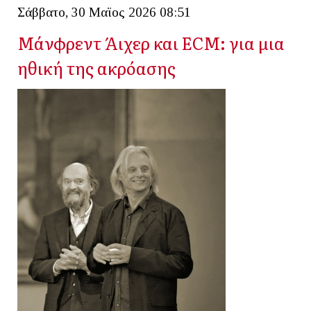
Σάββατο, 30 Μαϊος 2026 08:51
Μάνφρεντ Άιχερ και ECM: για μια
ηθική της ακρόασης