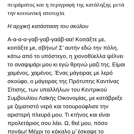
πειράματος και η περιγραφή της κατάληξης μετά
την κοινωνική αποτυχία.
Η αρχική κατάσταση του σκύλου
Α-α-α-α-γαβ-γαβ-γαάβ-αα! Κοιτάξτε με,
κοιτάξτε με, σβήνω! Σ’ αυτήν εδώ την πόλη,
κάτω από το υπόστεγο, η χιονοθύελλα ψέλνει
το αναψιμάρι μου κι εγώ θρηνώ μαζί της. Είμαι
χαμένος, χαμένος. Ένας μάγειρας με λερό
σκούφο, ο μάγειρας της Πρότυπης Καντίνας
Σίτισης, των υπαλλήλων του Κεντρικού
Συμβουλίου Λαϊκής Οικονομίας, με κατάβρεξε
με ζεματιστό νερό και τσουρούφλισε την
αριστερή πλευρά μου. Τι κτήνος και είναι
προλετάριος σου λέει. Ω, θεέ μου, πόσο
πονάω! Μέχρι το κόκαλο μ’ έσκαψε το