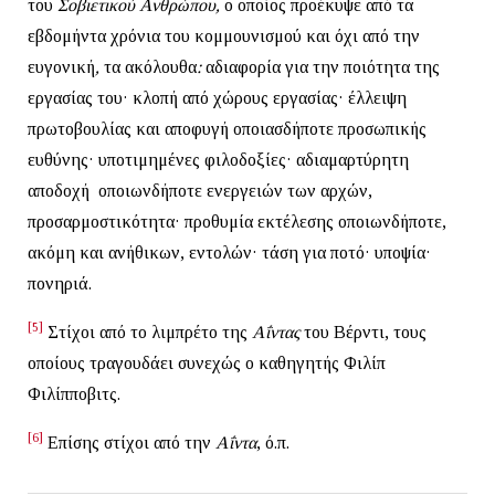
του
Σοβιετικού Ανθρώπου,
ο οποίος προέκυψε από τα
εβδομήντα χρόνια του κομμουνισμού και όχι από την
ευγονική
,
τα ακόλουθα
:
αδιαφορία για την ποιότητα της
εργασίας του· κλοπή από χώρους εργασίας· έλλειψη
πρωτοβουλίας και αποφυγή οποιασδήποτε προσωπικής
ευθύνης· υποτιμημένες φιλοδοξίες· αδιαμαρτύρητη
αποδοχή οποιωνδήποτε ενεργειών των αρχών,
προσαρμοστικότητα· προθυμία εκτέλεσης οποιωνδήποτε,
ακόμη και ανήθικων, εντολών· τάση για ποτό· υποψία·
πονηριά.
[5]
Στίχοι από το λιμπρέτο της
Αΐντας
του Βέρντι, τους
οποίους τραγουδάει συνεχώς ο καθηγητής Φιλίπ
Φιλίπποβιτς.
[6]
Επίσης στίχοι από την
Αΐντα
, ό.π.