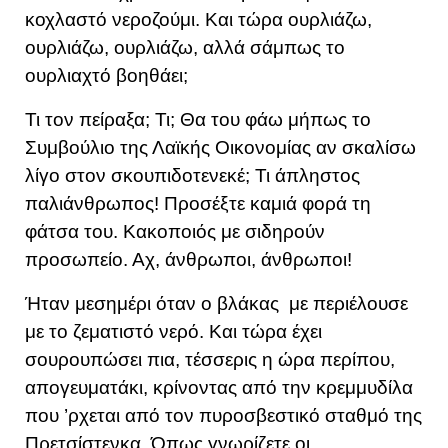
κοχλαστό νεροζούμι. Και τώρα ουρλιάζω,
ουρλιάζω, ουρλιάζω, αλλά σάμπως το
ουρλιαχτό βοηθάει;
Τι τον πείραξα; Τι; Θα του φάω μήπως το
Συμβούλιο της Λαϊκής Οικονομίας αν σκαλίσω
λίγο στον σκουπιδοτενεκέ; Τι άπληστος
παλιάνθρωπος! Προσέξτε καμιά φορά τη
φάτσα του. Κακοποιός με σιδηρούν
προσωπείο. Αχ, άνθρωποι, άνθρωποι!
Ήταν μεσημέρι όταν ο βλάκας με περιέλουσε
με το ζεματιστό νερό. Και τώρα έχει
σουρουπώσει πια, τέσσερις η ώρα περίπου,
απογευματάκι, κρίνοντας από την κρεμμυδίλα
που ’ρχεται από τον πυροσβεστικό σταθμό της
Πρετσίστενκα. Όπως γνωρίζετε οι