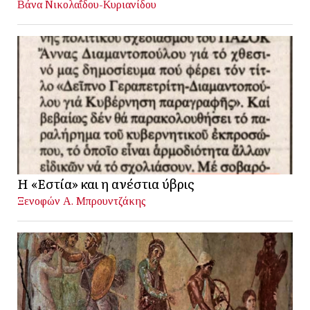
Βάνα Νικολαΐδου-Κυριανίδου
Η «Εστία» και η ανέστια ύβρις
Ξενοφών Α. Μπρουντζάκης