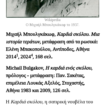
Wikipedia
O Μιχαήλ Μπουλγκάκοφ το 1937.
Μιχαήλ Μπουλγκάκωφ,
Καρδιά σκύλου
.
Μια
ιστορία τεράτων,
μετάφραση από τα ρωσικά:
Ελένη Μπακοπούλου, Αντίποδες, Αθήνα
1
4
2014
, 2024
, 168 σελ.
Michail Bulgakov,
Η καρδιά ενός σκύλου
,
πρόλογος - μετάφραση: Παν. Σακέτας,
επιμέλεια Λουκάς Αξελός, Στοχαστής,
Αθήνα 1983 και 2009, 126 σελ.
Η
Καρδιά σκύλου,
η σατιρική νουβέλα του