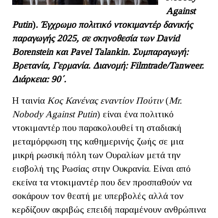
Against
Putin
)
. Έγχρωμο πολιτικό ντοκιμαντέρ δανικής
παραγωγής 2025, σε σκηνοθεσία των
David
Borenstein
και
Pavel
Talankin
. Συμπαραγωγή:
Βρετανία, Γερμανία. Διανομή: F
ilmtrade
/T
anweer
.
Διάρκεια: 90΄.
Η ταινία
Κος Κανένας εναντίον Πούτιν
(
Mr.
Nobody Against Putin
) είναι ένα πολιτικό
ντοκιμαντέρ που παρακολουθεί τη σταδιακή
μεταμόρφωση της καθημερινής ζωής σε μια
μικρή ρωσική πόλη των Ουραλίων μετά την
εισβολή της Ρωσίας στην Ουκρανία. Είναι από
εκείνα τα ντοκιμαντέρ που δεν προσπαθούν να
σοκάρουν τον θεατή με υπερβολές αλλά τον
κερδίζουν ακριβώς επειδή παραμένουν ανθρώπινα