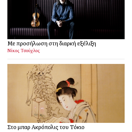
Με προσήλωση στη διαρκή εξέλιξη
Νίκος Τσούχλος
Στο μπαρ Ακρόπολις του Τόκιο