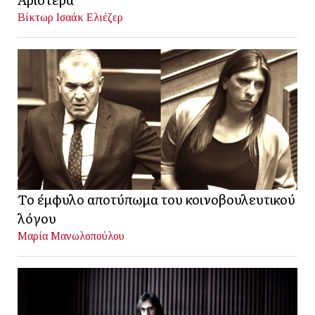
Βίκτωρ Ισαάκ Ελιέζερ
Το έμφυλο αποτύπωμα του κοινοβουλευτικού
λόγου
Μαρία Μανωλοπούλου