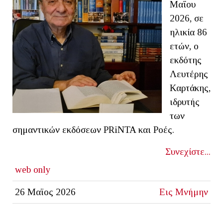
Μαΐου
2026, σε
ηλικία 86
ετών, ο
εκδότης
Λευτέρης
Καρτάκης,
ιδρυτής
των
σημαντικών εκδόσεων PRiNTA και Ροές.
Συνεχίστε...
web only
26 Μαϊος 2026
Εις Μνήμην