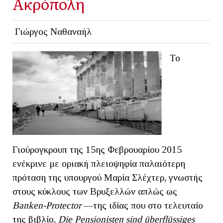
Ακρόπολη
Γιώργος Ναθαναήλ
Το
Γιούρογκρουπ της 15ης Φεβρουαρίου 2015
ενέκρινε με οριακή πλειοψηφία παλαιότερη
πρόταση της υπουργού Μαρία Σλέχτερ, γνωστής
στους κύκλους των Βρυξελλών απλώς ως
Banken
-
Prote
ctor
—της ιδίας που στο τελευταίο
της βιβλίο,
Die
Pensionisten
sind
ü
berfl
ü
ssiges