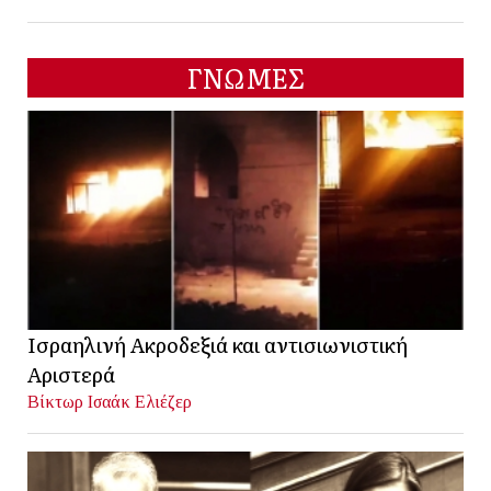
ΓΝΩΜΕΣ
Ισραηλινή Ακροδεξιά και αντισιωνιστική
Αριστερά
Βίκτωρ Ισαάκ Ελιέζερ