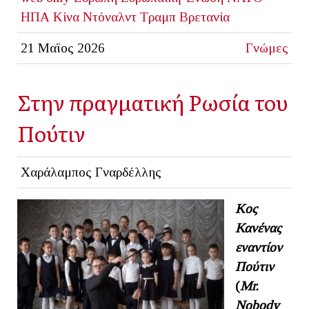
ΗΠΑ
Κίνα
Ντόναλντ Τραμπ
Βρετανία
21 Μαϊος 2026
Γνώμες
Στην πραγματική Ρωσία του
Πούτιν
Χαράλαμπος Γναρδέλλης
Κος
Κανένας
εναντίον
Πούτιν
(
Mr
.
Nobody