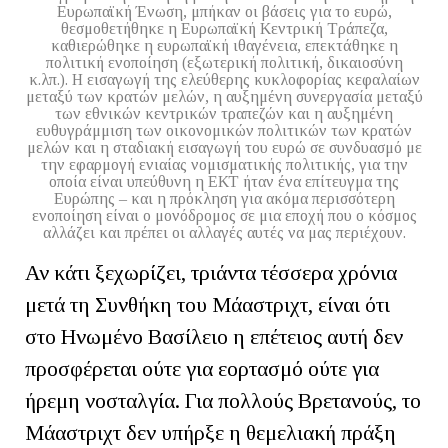
Ευρωπαϊκή Ένωση, μπήκαν οι βάσεις για το ευρώ,
θεσμοθετήθηκε η Ευρωπαϊκή Κεντρική Τράπεζα,
καθιερώθηκε η ευρωπαϊκή ιθαγένεια, επεκτάθηκε η
πολιτική ενοποίηση (εξωτερική πολιτική, δικαιοσύνη
κ.λπ.). Η εισαγωγή της ελεύθερης κυκλοφορίας κεφαλαίων
μεταξύ των κρατών μελών, η αυξημένη συνεργασία μεταξύ
των εθνικών κεντρικών τραπεζών και η αυξημένη
ευθυγράμμιση των οικονομικών πολιτικών των κρατών
μελών και η σταδιακή εισαγωγή του ευρώ σε συνδυασμό με
την εφαρμογή ενιαίας νομισματικής πολιτικής, για την
οποία είναι υπεύθυνη η ΕΚΤ ήταν ένα επίτευγμα της
Ευρώπης – και η πρόκληση για ακόμα περισσότερη
ενοποίηση είναι ο μονόδρομος σε μια εποχή που ο κόσμος
αλλάζει και πρέπει οι αλλαγές αυτές να μας περιέχουν.
Αν κάτι ξεχωρίζει, τριάντα τέσσερα χρόνια
μετά τη Συνθήκη του Μάαστριχτ, είναι ότι
στο Ηνωμένο Βασίλειο η επέτειος αυτή δεν
προσφέρεται ούτε για εορτασμό ούτε για
ήρεμη νοσταλγία. Για πολλούς Βρετανούς, το
Μάαστριχτ δεν υπήρξε η θεμελιακή πράξη