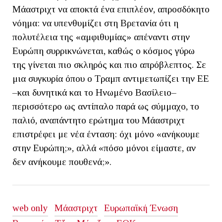
Μάαστριχτ να αποκτά ένα επιπλέον, απροσδόκητο
νόημα: να υπενθυμίζει στη Βρετανία ότι η
πολυτέλεια της «αμφιθυμίας» απέναντι στην
Ευρώπη συρρικνώνεται, καθώς ο κόσμος γύρω
της γίνεται πιο σκληρός και πιο απρόβλεπτος. Σε
μια συγκυρία όπου ο Τραμπ αντιμετωπίζει την ΕΕ
–και δυνητικά και το Ηνωμένο Βασίλειο–
περισσότερο ως αντίπαλο παρά ως σύμμαχο, το
παλιό, αναπάντητο ερώτημα του Μάαστριχτ
επιστρέφει με νέα ένταση: όχι μόνο «ανήκουμε
στην Ευρώπη;», αλλά «πόσο μόνοι είμαστε, αν
δεν ανήκουμε πουθενά;».
web only
Μάαστριχτ
Ευρωπαϊκή Ένωση