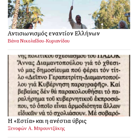
Αντισιωνισμός εναντίον Ελλήνων
Βάνα Νικολαΐδου-Κυριανίδου
Η «Εστία» και η ανέστια ύβρις
Ξενοφών Α. Μπρουντζάκης