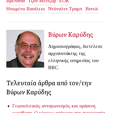
Βρετανία
Τζον Μέιτζορ
ΕΟΚ
Ηνωμένο Βασίλειο
Ντόναλντ Τραμπ
Brexit
Βύρων Καρύδης
Δημοσιογράφος, διετέλεσε
αρχισυντάκτης της
ελληνικής υπηρεσίας του
BBC.
Τελευταία άρθρα από τον/την
Βύρων Καρύδης
Γεωπολιτικός ανταγωνισμός και πράσινη
μετάβαση. Ο κόσμος ανάμεσα στη συνεργασία