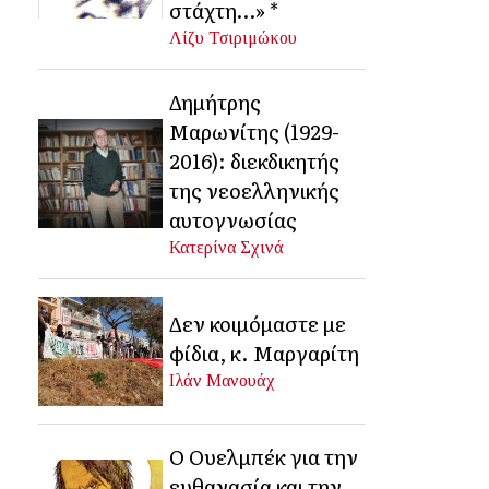
στάχτη…» *
Λίζυ Τσιριμώκου
Δημήτρης
Μαρωνίτης (1929-
2016): διεκδικητής
της νεοελληνικής
αυτογνωσίας
Κατερίνα Σχινά
Δεν κοιμόμαστε με
φίδια, κ. Μαργαρίτη
Ιλάν Μανουάχ
Ο Ουελμπέκ για την
ευθανασία και την