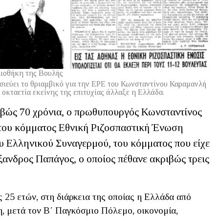
ιοθήκη της Βουλής
σιεύει το θριαμβικό για την ΕΡΕ του Κωνσταντίνου Καραμανλή
οκταετία εκείνης της επιτυχίας άλλαξε η Ελλάδα.
ριβώς 70 χρόνια, ο πρωθυπουργός Κωνσταντίνος
του κόμματος Εθνική Ριζοσπαστική Ένωση
ου Ελληνικού Συναγερμού, του κόμματος που είχε
ξανδρος Παπάγος, ο οποίος πέθανε ακριβώς τρεις
 25 ετών, στη διάρκεια της οποίας η Ελλάδα από
η, μετά τον Β΄ Παγκόσμιο Πόλεμο, οικονομία,