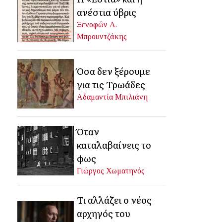
ανέστια ύβρις
Ξενοφών Α.
Μπρουντζάκης
Όσα δεν ξέρουμε
για τις Τρωάδες
Αδαμαντία Μπιλιάνη
Όταν
καταλαβαίνεις το
φως
Γιώργος Χωματηνός
Τι αλλάζει ο νέος
αρχηγός του