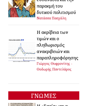
παρακμή του
δυτικού πολιτισμού
Νατάσσα Πασχάλη
Η ακρίβεια των
τιμών και ο
πληθωρισμός
ανακριβειών και
παραπληροφόρησης
Γιώργος Θυφρονίτης -
Θοδωρής Παντελάρος
ΓΝΩΜΕΣ
Η «Εστία» και η