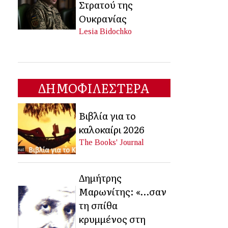
Στρατού της
Ουκρανίας
Lesia Bidochko
ΔΗΜΟΦΙΛΕΣΤΕΡΑ
Βιβλία για το
καλοκαίρι 2026
The Books' Journal
Δημήτρης
Μαρωνίτης: «…σαν
τη σπίθα
κρυμμένος στη