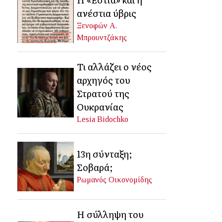
ανέστια ύβρις
Ξενοφών Α.
Μπρουντζάκης
Τι αλλάζει ο νέος
αρχηγός του
Στρατού της
Ουκρανίας
Lesia Bidochko
13η σύνταξη;
Σοβαρά;
Ρωμανός Οικονομίδης
Η σύλληψη του