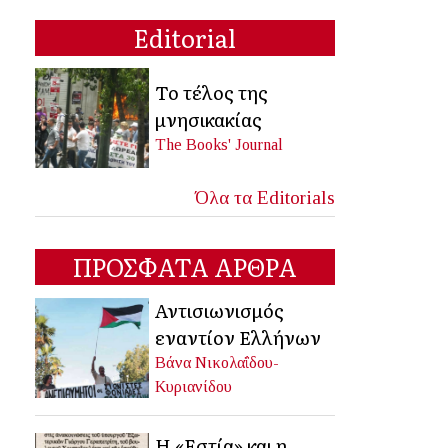
Editorial
Το τέλος της
μνησικακίας
The Books' Journal
Όλα τα Editorials
ΠΡΟΣΦΑΤΑ ΑΡΘΡΑ
Αντισιωνισμός
εναντίον Ελλήνων
Βάνα Νικολαΐδου-
Κυριανίδου
Η «Εστία» και η