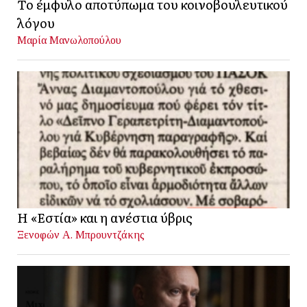
Το έμφυλο αποτύπωμα του κοινοβουλευτικού
λόγου
Μαρία Μανωλοπούλου
Η «Εστία» και η ανέστια ύβρις
Ξενοφών Α. Μπρουντζάκης