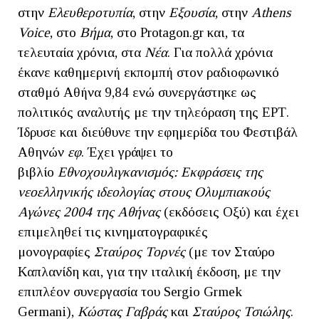
στην
Ελευθεροτυπία
, στην
Εξουσία
, στην
Athens
Voice
, στο
Βήμα
, στο Protagon.gr και, τα
τελευταία χρόνια, στα
Νέα
. Για πολλά χρόνια
έκανε καθημερινή εκπομπή στον ραδιοφωνικό
σταθμό Αθήνα 9,84 ενώ συνεργάστηκε ως
πολιτικός αναλυτής με την τηλεόραση της ΕΡΤ.
Ίδρυσε και διεύθυνε την εφημερίδα του Φεστιβάλ
Αθηνών
εφ
. Έχει γράψει το
βιβλίο
Εθνοχουλιγκανισμός: Εκφράσεις της
νεοελληνικής ιδεολογίας στους Ολυμπιακούς
Αγώνες 2004
της Αθήνας
(εκδόσεις Οξύ) και έχει
επιμεληθεί τις κινηματογραφικές
μονογραφίες
Σταύρος Τορνές
(με τον Σταύρο
Καπλανίδη και, για την ιταλική έκδοση, με την
επιπλέον συνεργασία του Sergio Grmek
Germani),
Κώστας Γαβράς
και
Σταύρος Τσιώλης
.