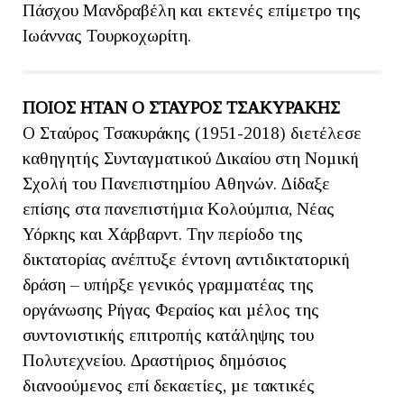
Πάσχου Μανδραβέλη και εκτενές επίμετρο της
Ιωάννας Τουρκοχωρίτη.
ΠΟΙΟΣ ΗΤΑΝ Ο ΣΤΑΥΡΟΣ ΤΣΑΚΥΡΑΚΗΣ
Ο Σταύρος Τσακυράκης (1951-2018) διετέλεσε
καθηγητής Συνταγµατικού ∆ικαίου στη Νοµική
Σχολή του Πανεπιστηµίου Αθηνών. ∆ίδαξε
επίσης στα πανεπιστήµια Κολούµπια, Νέας
Υόρκης και Χάρβαρντ. Την περίοδο της
δικτατορίας ανέπτυξε έντονη αντιδικτατορική
δράση – υπήρξε γενικός γραµµατέας της
οργάνωσης Ρήγας Φεραίος και µέλος της
συντονιστικής επιτροπής κατάληψης του
Πολυτεχνείου. ∆ραστήριος δηµόσιος
διανοούµενος επί δεκαετίες, µε τακτικές