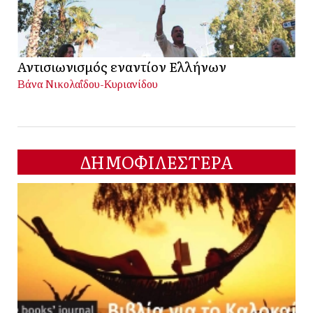
Αντισιωνισμός εναντίον Ελλήνων
Βάνα Νικολαΐδου-Κυριανίδου
ΔΗΜΟΦΙΛΕΣΤΕΡΑ