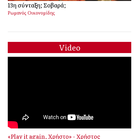
13η σύνταξη; Σοβαρά;
Ρωμανός Οικονομίδης
Video
«Play it again, Χρήστο» - Χρήστος