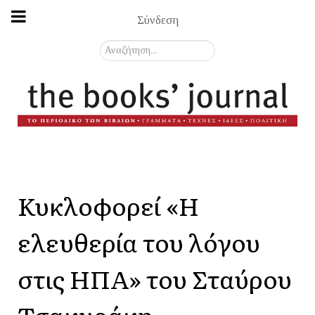
Σύνδεση
Αναζήτηση...
Κυκλοφορεί «Η
ελευθερία του λόγου
στις ΗΠΑ» του Σταύρου
Τσακυράκη