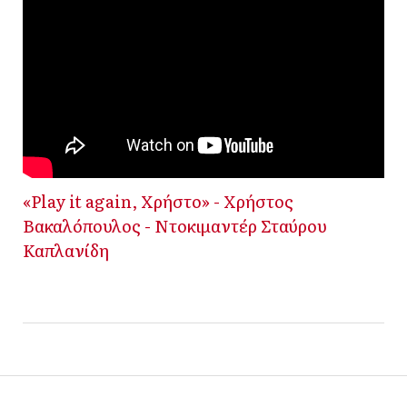
«Play it again, Χρήστο» - Χρήστος
Βακαλόπουλος - Ντοκιμαντέρ Σταύρου
Καπλανίδη