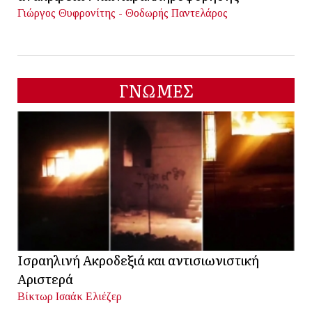
Γιώργος Θυφρονίτης - Θοδωρής Παντελάρος
ΓΝΩΜΕΣ
Ισραηλινή Ακροδεξιά και αντισιωνιστική
Αριστερά
Βίκτωρ Ισαάκ Ελιέζερ