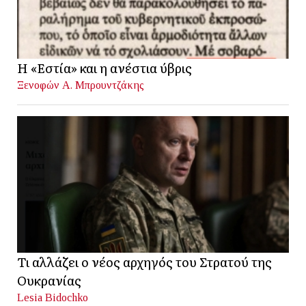
Η «Εστία» και η ανέστια ύβρις
Ξενοφών Α. Μπρουντζάκης
Τι αλλάζει ο νέος αρχηγός του Στρατού της
Ουκρανίας
Lesia Bidochko