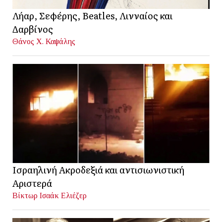
Λήαρ, Σεφέρης, Beatles, Λινναίος και
Δαρβίνος
Θάνος Χ. Καψάλης
Ισραηλινή Ακροδεξιά και αντισιωνιστική
Αριστερά
Βίκτωρ Ισαάκ Ελιέζερ