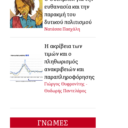
ευθανασία και την
παρακμή του
δυτικού πολιτισμού
Νατάσσα Πασχάλη
Η ακρίβεια των
τιμών και ο
πληθωρισμός
ανακριβειών και
παραπληροφόρησης
Γιώργος Θυφρονίτης -
Θοδωρής Παντελάρος
ΓΝΩΜΕΣ