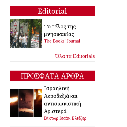
Editorial
Το τέλος της
μνησικακίας
The Books' Journal
Όλα τα Editorials
ΠΡΟΣΦΑΤΑ ΑΡΘΡΑ
Ισραηλινή
Ακροδεξιά και
αντισιωνιστική
Αριστερά
Βίκτωρ Ισαάκ Ελιέζερ