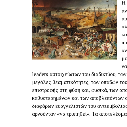
Η 
αν
αρ
αλ
κα
πρ
αν
μο
να
leaders αστοιχείωτων του διαδικτύου, τ
μεγάλες θεαματικότητες, των οπαδών του 
επιστροφής στη φύση και, φυσικά, των α
καθυστερημένων και των αποβλεπόντων σ
διαφόρων ευαγγελιστών του αντιεμβολια
αρνούνταν «να τρυπηθεί». Τα αποτελέσμα