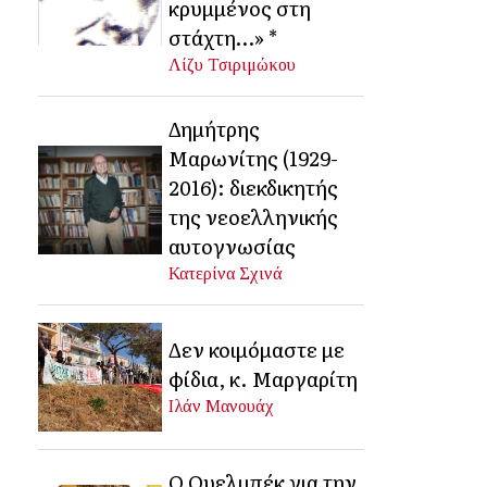
κρυμμένος στη
στάχτη…» *
Λίζυ Τσιριμώκου
Δημήτρης
Μαρωνίτης (1929-
2016): διεκδικητής
της νεοελληνικής
αυτογνωσίας
Κατερίνα Σχινά
Δεν κοιμόμαστε με
φίδια, κ. Μαργαρίτη
Ιλάν Μανουάχ
Ο Ουελμπέκ για την