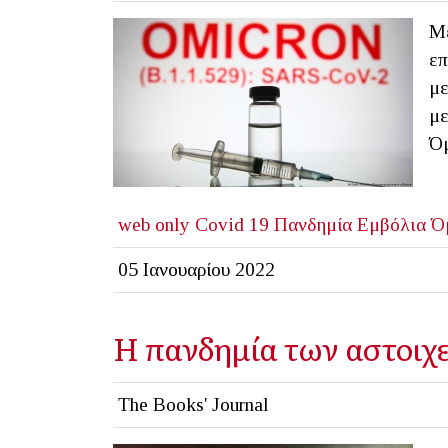
Με
επ
με
με
Όμ
web only
Covid 19
Πανδημία
Εμβόλια
Ό
05 Ιανουαρίου 2022
Η πανδημία των αστοιχ
The Books' Journal