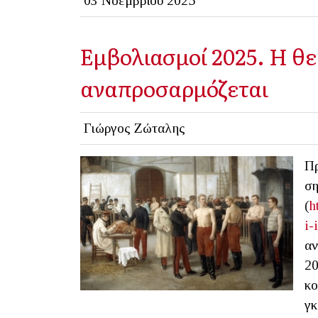
03 Νοεμβρίου 2025
Εμβολιασμοί 2025. Η θ
αναπροσαρμόζεται
Γιώργος Ζώταλης
Πρ
ση
(
h
i-
αν
20
κο
γκ