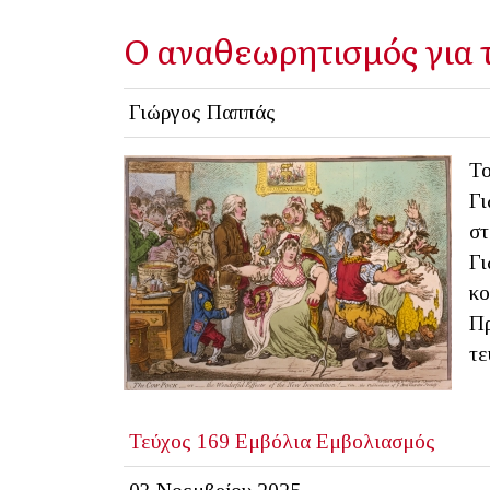
Ο αναθεωρητισμός για 
Γιώργος Παππάς
Το
Γι
στ
Γι
κο
Πρ
τε
Τεύχος 169
Εμβόλια
Εμβολιασμός