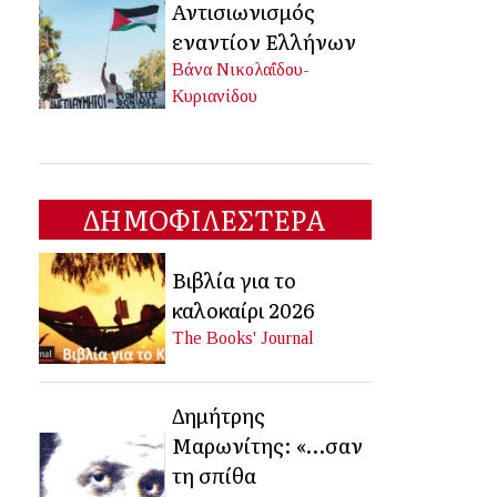
Αντισιωνισμός
εναντίον Ελλήνων
Βάνα Νικολαΐδου-
Κυριανίδου
ΔΗΜΟΦΙΛΕΣΤΕΡΑ
Βιβλία για το
καλοκαίρι 2026
The Books' Journal
Δημήτρης
Μαρωνίτης: «…σαν
τη σπίθα