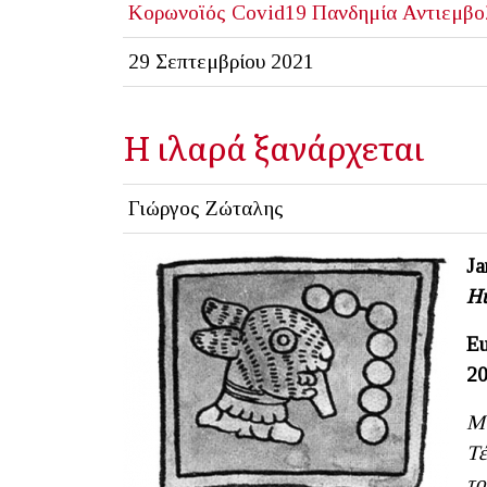
Κορωνοϊός
Covid19
Πανδημία
Αντιεμβο
29 Σεπτεμβρίου 2021
Η ιλαρά ξανάρχεται
Γιώργος Ζώταλης
Ja
Hu
Eu
20
Μι
Τέ
το