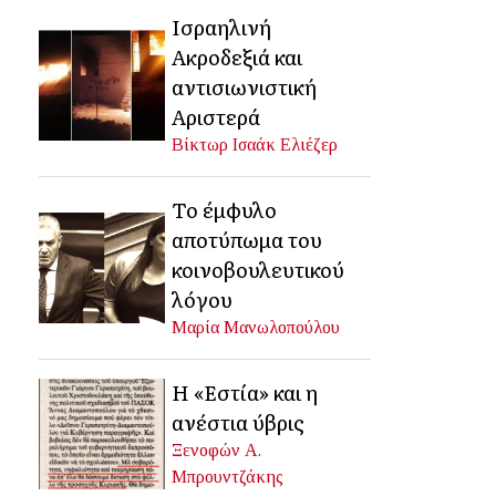
Ισραηλινή
Ακροδεξιά και
αντισιωνιστική
Αριστερά
Βίκτωρ Ισαάκ Ελιέζερ
Το έμφυλο
αποτύπωμα του
κοινοβουλευτικού
λόγου
Μαρία Μανωλοπούλου
Η «Εστία» και η
ανέστια ύβρις
Ξενοφών Α.
Μπρουντζάκης