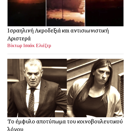
Ισραηλινή Ακροδεξιά και αντισιωνιστική
Αριστερά
Βίκτωρ Ισαάκ Ελιέζερ
Το έμφυλο αποτύπωμα του κοινοβουλευτικού
λόγου