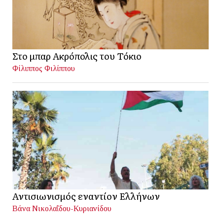
Στο μπαρ Ακρόπολις του Τόκιο
Φίλιππος Φιλίππου
Αντισιωνισμός εναντίον Ελλήνων
Βάνα Νικολαΐδου-Κυριανίδου