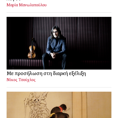
Μαρία Μανωλοπούλου
Με προσήλωση στη διαρκή εξέλιξη
Νίκος Τσούχλος