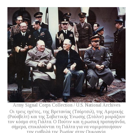
Army Signal Corps Collection / U.S. National Archives
Οι τρεις ηγέτες, της Βρετανίας (Τσόρτσιλ), της Αμερικής
(Ρούσβελτ) και της Σοβιετικής Ένωσης (Στάλιν) μοιράζουν
τον κόσμο στη Γιάλτα. Ο Πούτιν και η ρωσική προπαγάνδα,
σήμερα, επικαλούνται τη Γιάλτα για να νομιμοποιήσουν
την εισβολή της Ρωσίας στην Ουκρανία.