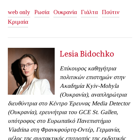
web only
Ρωσία
Ουκρανία
Γιάλτα
Πούτιν
Κριμαία
Lesia Bidochko
Επίκουρος καθηγήτρια
πολιτικών επιστημών στην
Ακαδημία Kyiv-Mohyla
(Ουκρανία), αναπληρώτρια
διευθύντρια στο Κέντρο Έρευνας Μedia Detector
(Ουκρανία), ερευνήτρια του GCE St. Gallen,
υπότροφος στο Ευρωπαϊκό Πανεπιστήμιο
Viadrina στη Φρανκφούρτη-Οντέρ, Γερμανία
,
μέλος της συντακτικής επιτροπής της εκδοτικής