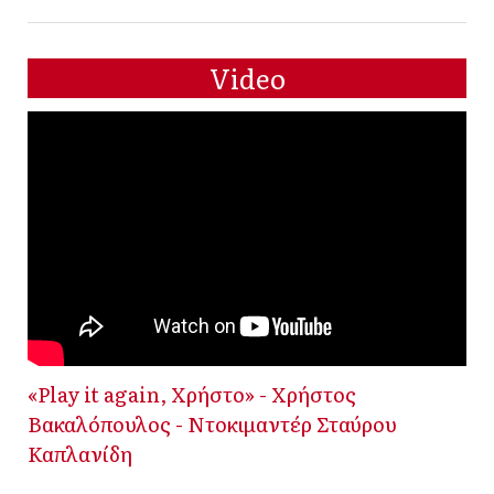
Video
«Play it again, Χρήστο» - Χρήστος
Βακαλόπουλος - Ντοκιμαντέρ Σταύρου
Καπλανίδη