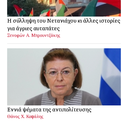
Η σύλληψη του Νετανιάχου κι άλλες ιστορίες
για άγριες αυταπάτες
Ξενοφών Α. Μπρουντζάκης
Εννιά ψέματα της αντιπολίτευσης
Θάνος Χ. Καψάλης