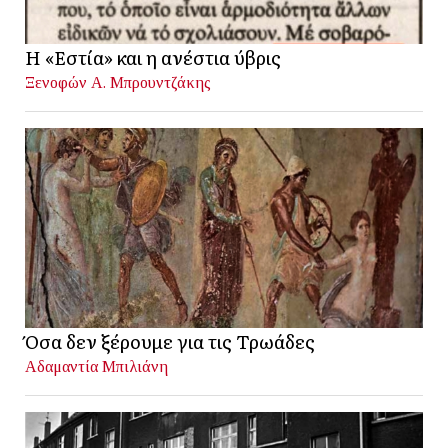
Η «Εστία» και η ανέστια ύβρις
Ξενοφών Α. Μπρουντζάκης
Όσα δεν ξέρουμε για τις Τρωάδες
Αδαμαντία Μπιλιάνη