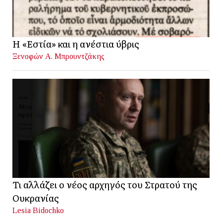
Η «Εστία» και η ανέστια ύβρις
Ξενοφών Α. Μπρουντζάκης
Τι αλλάζει ο νέος αρχηγός του Στρατού της
Ουκρανίας
Lesia Bidochko