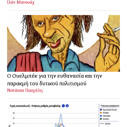
Ιλάν Μανουάχ
Ο Ουελμπέκ για την ευθανασία και την
παρακμή του δυτικού πολιτισμού
Νατάσσα Πασχάλη