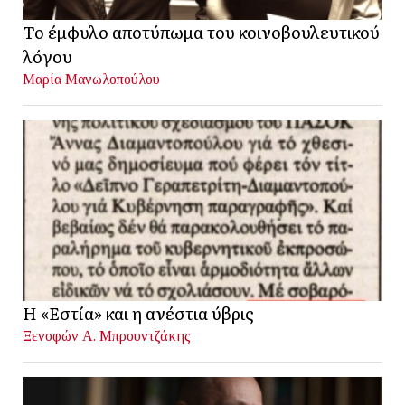
Το έμφυλο αποτύπωμα του κοινοβουλευτικού
λόγου
Μαρία Μανωλοπούλου
Η «Εστία» και η ανέστια ύβρις
Ξενοφών Α. Μπρουντζάκης