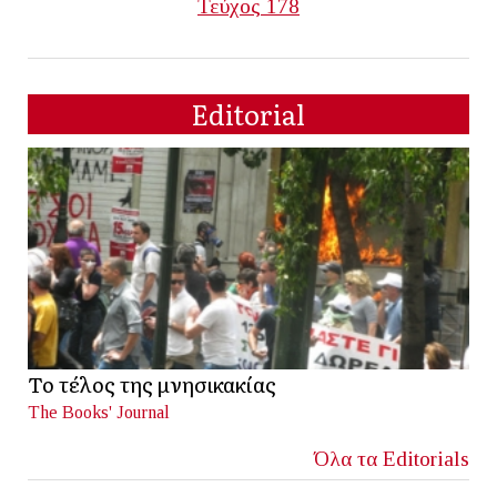
Τεύχος 178
Editorial
Το τέλος της μνησικακίας
The Books' Journal
Όλα τα Editorials