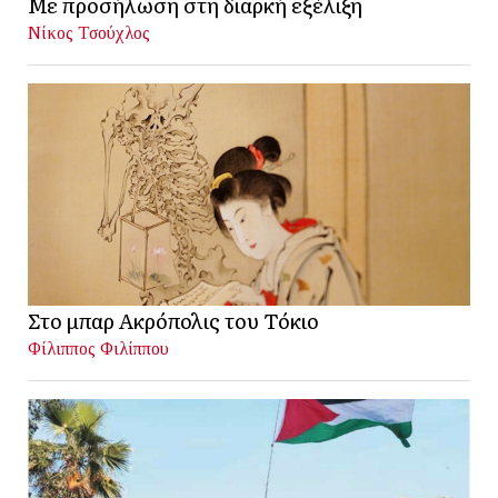
Με προσήλωση στη διαρκή εξέλιξη
Νίκος Τσούχλος
Στο μπαρ Ακρόπολις του Τόκιο
Φίλιππος Φιλίππου