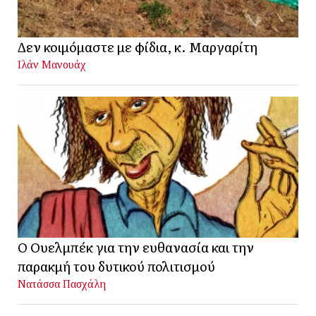
Δεν κοιμόμαστε με φίδια, κ. Μαργαρίτη
Ιλάν Μανουάχ
Ο Ουελμπέκ για την ευθανασία και την
παρακμή του δυτικού πολιτισμού
Νατάσσα Πασχάλη