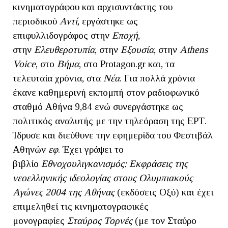
κινηματογράφου και αρχισυντάκτης του
περιοδικού
Αντί
, εργάστηκε ως
επιφυλλιδογράφος στην
Εποχή
,
στην
Ελευθεροτυπία
, στην
Εξουσία
, στην
Athens
Voice
, στο
Βήμα
, στο Protagon.gr και, τα
τελευταία χρόνια, στα
Νέα
. Για πολλά χρόνια
έκανε καθημερινή εκπομπή στον ραδιοφωνικό
σταθμό Αθήνα 9,84 ενώ συνεργάστηκε ως
πολιτικός αναλυτής με την τηλεόραση της ΕΡΤ.
Ίδρυσε και διεύθυνε την εφημερίδα του Φεστιβάλ
Αθηνών
εφ
. Έχει γράψει το
βιβλίο
Εθνοχουλιγκανισμός: Εκφράσεις της
νεοελληνικής ιδεολογίας στους Ολυμπιακούς
Αγώνες 2004
της Αθήνας
(εκδόσεις Οξύ) και έχει
επιμεληθεί τις κινηματογραφικές
μονογραφίες
Σταύρος Τορνές
(με τον Σταύρο