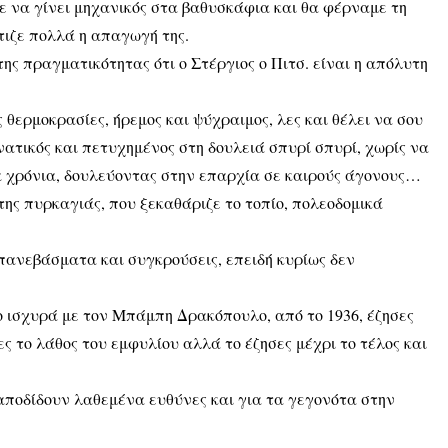
λε να γίνει μηχανικός στα βαθυσκάφια και θα φέρναμε τη
τιζε πολλά η απαγωγή της.
ης πραγματικότητας ότι ο Στέργιος ο Πιτσ. είναι η απόλυτη
 θερμοκρασίες, ήρεμος και ψύχραιμος, λες και θέλει να σου
νατικός και πετυχημένος στη δουλειά σπυρί σπυρί, χωρίς να
 χρόνια, δουλεύοντας στην επαρχία σε καιρούς άγονους…
της πυρκαγιάς, που ξεκαθάριζε το τοπίο, πολεοδομικά
μπανεβάσματα και συγκρούσεις, επειδή κυρίως δεν
ο ισχυρά με τον Μπάμπη Δρακόπουλο, από το 1936, έζησες
ς το λάθος του εμφυλίου αλλά το έζησες μέχρι το τέλος και
αποδίδουν λαθεμένα ευθύνες και για τα γεγονότα στην