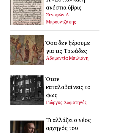
ανέστια ύβρις
Ξενοφών Α.
Μπρουντζάκης
Όσα δεν ξέρουμε
για τις Τρωάδες
Αδαμαντία Μπιλιάνη
Όταν
καταλαβαίνεις το
φως
Γιώργος Χωματηνός
Τι αλλάζει ο νέος
αρχηγός του