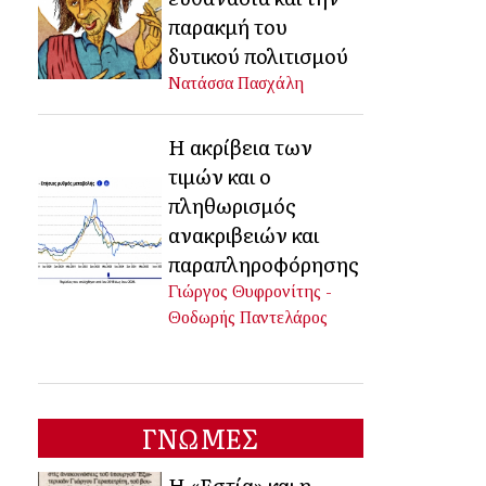
παρακμή του
δυτικού πολιτισμού
Νατάσσα Πασχάλη
Η ακρίβεια των
τιμών και ο
πληθωρισμός
ανακριβειών και
παραπληροφόρησης
Γιώργος Θυφρονίτης -
Θοδωρής Παντελάρος
ΓΝΩΜΕΣ
Η «Εστία» και η