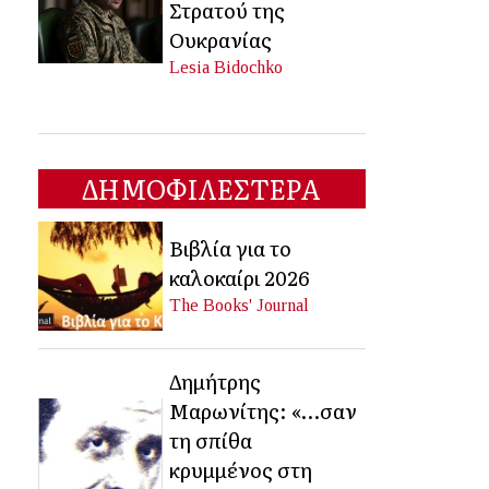
Στρατού της
Ουκρανίας
Lesia Bidochko
ΔΗΜΟΦΙΛΕΣΤΕΡΑ
Βιβλία για το
καλοκαίρι 2026
The Books' Journal
Δημήτρης
Μαρωνίτης: «…σαν
τη σπίθα
κρυμμένος στη