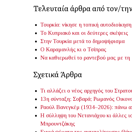
Τελευταία άρθρα από τον/τη
Τουρκία: νίκησε η τοπική αυτοδιοίκηση
Το Κυπριακό και οι δεύτερες σκέψεις
Στην Τουρκία μετά το δημοψήφισμα
Ο Καραμανλής κι ο Τσίπρας
Να καθιερωθεί το ραντεβού μας με τη
Σχετικά Άρθρα
Τι αλλάζει ο νέος αρχηγός του Στρατο
13η σύνταξη; Σοβαρά;
Ρωμανός Οικον
Ραούλ Βανεγκέμ (1934–2026): πάνω απ
Η σύλληψη του Νετανιάχου κι άλλες ισ
Μπρουντζάκης
Εννιά ψέματα της αντιπολίτευσης
Θάν