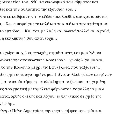
 δεκαετίας του 1950, τα οικονομικά του κόμματος και
ίες και την αθλιότητα της εξουσίας του…
λου εκ καθήκοντος την εξόδιο ακολουθία, αποχαιρετώντας
, μίλησε σοφά για το καλό και το κακό και την αγάπη που
άτο εμπόδια… Και ναι, με λάθη και σωστά πολλά και αγαθά,
ι η εκπληκτική σου απαντοχή…
ό χώρα σε χώρα, πτωχός, αφρόντιστος και με κίνδυνο
γανώσεις της ανανεωτικής Αριστεράς…χωρίς λίγα μάρκα
από την Κολωνία μέχρι τις Βρυξέλλες, που ταξίδευες…
ράδειγμα σου, αγαπημένε μας Πάνο, πολλοί εκ των επιγόνων
, την οποία τίμησες με ολόκληρη την ζωή σου, τη γεμάτη
ιωθες πραγματική μεταμέλεια φέρνοντας παράλληλα μιαν
τα, ορθής σκέψης και λόγου, εκπληκτικές στιγμές της
νανέωσης…
 άντρα Πάνο Δημητρίου, την ευγενική φυσιογνωμία και