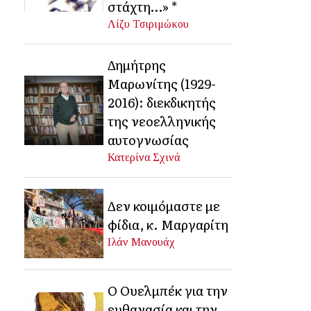
στάχτη…» *
Λίζυ Τσιριμώκου
Δημήτρης
Μαρωνίτης (1929-
2016): διεκδικητής
της νεοελληνικής
αυτογνωσίας
Κατερίνα Σχινά
Δεν κοιμόμαστε με
φίδια, κ. Μαργαρίτη
Ιλάν Μανουάχ
Ο Ουελμπέκ για την
ευθανασία και την