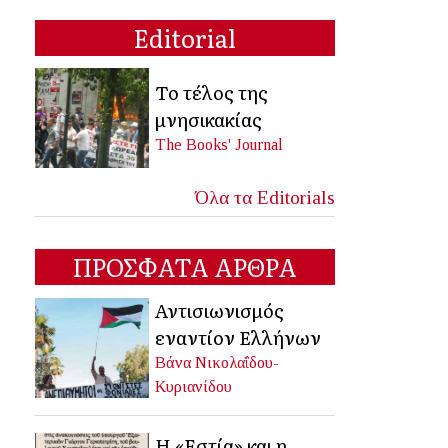
Editorial
Το τέλος της
μνησικακίας
The Books' Journal
Όλα τα Editorials
ΠΡΟΣΦΑΤΑ ΑΡΘΡΑ
Αντισιωνισμός
εναντίον Ελλήνων
Βάνα Νικολαΐδου-
Κυριανίδου
Η «Εστία» και η