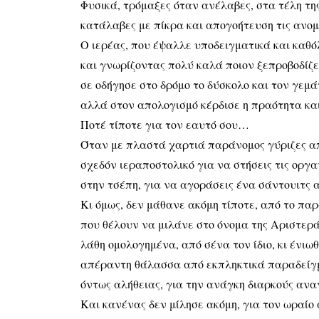
Φυσικά, τρόμαξες όταν ανέλαβες, στα τέλη της
κατάλαβες με πίκρα και απογοήτευση τις ανομ
Ο ιερέας, που έψαλλε υποδειγματικά και καθό
και γνωρίζοντας πολύ καλά ποιον ξεπροβοδίζει
σε οδήγησε στο δρόμο το δύσκολο και τον γεμ
αλλά στον απολογισμό κέρδισε η πραότητα κα
Ποτέ τίποτε για τον εαυτό σου…
Όταν με πλαστά χαρτιά παράνομος γύριζες απ
σχεδόν ιεραποστολικό για να στήσεις τις ορ
στην τσέπη, για να αγοράσεις ένα σάντουιτς 
Κι όμως, δεν μάθανε ακόμη τίποτε, από το πα
που θέλουν να μιλάνε στο όνομα της Αριστεράς
λάθη ομολογημένα, από σένα τον ίδιο, κι έν
απέραντη θάλασσα από εκπληκτικά παραδείγμα
όντως αλήθειας, για την ανάγκη διαρκούς α
Και κανένας δεν μίλησε ακόμη, για τον ωραίο