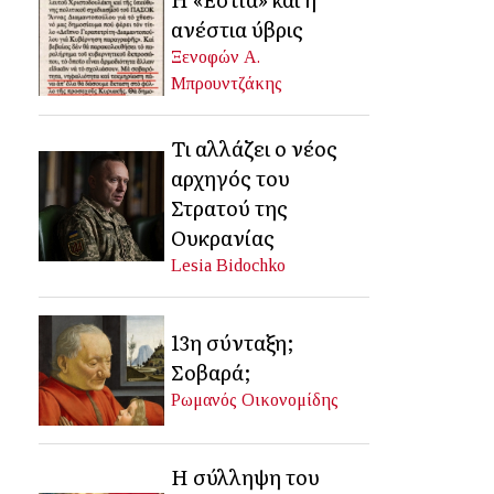
ανέστια ύβρις
Ξενοφών Α.
Μπρουντζάκης
Τι αλλάζει ο νέος
αρχηγός του
Στρατού της
Ουκρανίας
Lesia Bidochko
13η σύνταξη;
Σοβαρά;
Ρωμανός Οικονομίδης
Η σύλληψη του