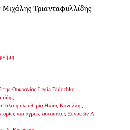
ν Μιχάλης Τριανταφυλλίδης
 μνήμη
ύ της Ουκρανίας
Lesia Bidochko
ομίδης
’ όλα η ελευθερία
Ηλίας Κανέλλης
τορίες για άγριες αυταπάτες
Ξενοφών Α.
ος Χ. Καψάλης