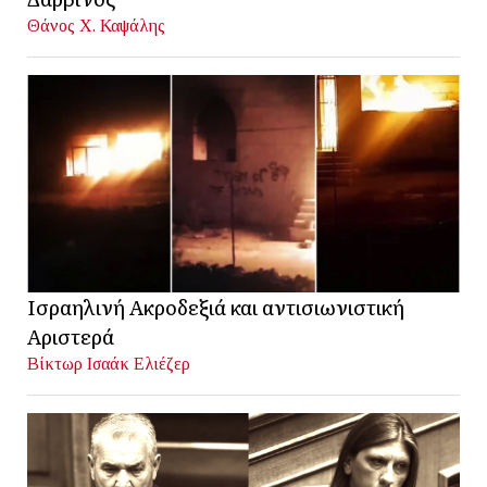
Θάνος Χ. Καψάλης
Ισραηλινή Ακροδεξιά και αντισιωνιστική
Αριστερά
Βίκτωρ Ισαάκ Ελιέζερ