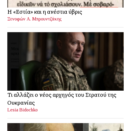
Η «Εστία» και η ανέστια ύβρις
Ξενοφών Α. Μπρουντζάκης
Τι αλλάζει ο νέος αρχηγός του Στρατού της
Ουκρανίας
Lesia Bidochko