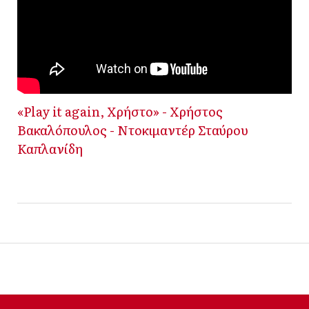
«Play it again, Χρήστο» - Χρήστος
Βακαλόπουλος - Ντοκιμαντέρ Σταύρου
Καπλανίδη