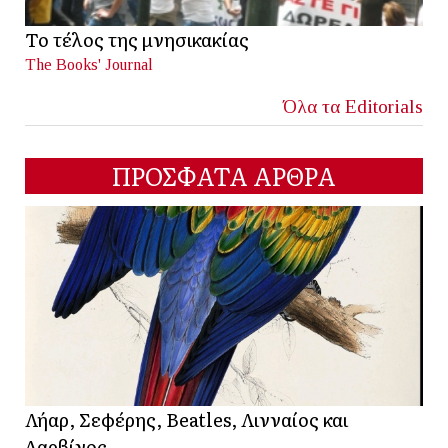
Το τέλος της μνησικακίας
The Books' Journal
Όλα τα Editorials
ΠΡΟΣΦΑΤΑ ΑΡΘΡΑ
Λήαρ, Σεφέρης, Beatles, Λινναίος και
Δαρβίνος