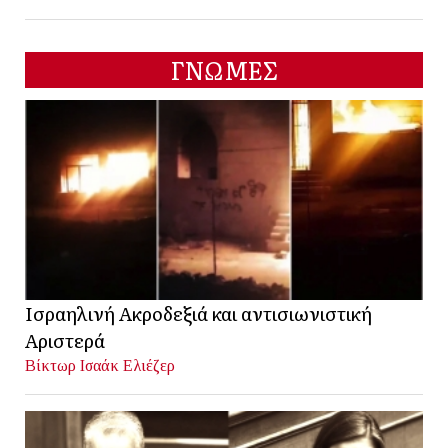
ΓΝΩΜΕΣ
Ισραηλινή Ακροδεξιά και αντισιωνιστική
Αριστερά
Βίκτωρ Ισαάκ Ελιέζερ