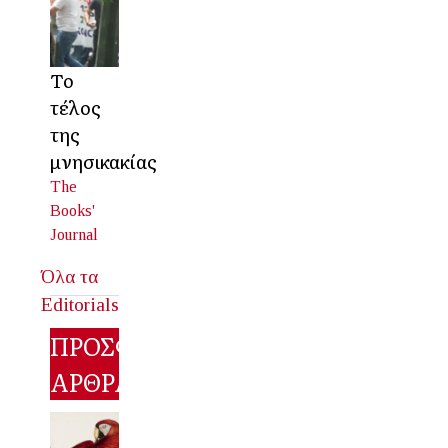
Το
τέλος
της
μνησικακίας
The
Books'
Journal
Όλα τα
Editorials
ΠΡΟΣΦΑΤΑ
ΑΡΘΡΑ