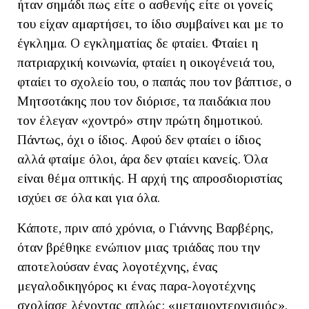
ήταν σημάδι πως είτε ο ασθενής είτε οι γονείς
του είχαν αμαρτήσει, το ίδιο συμβαίνει και με το
έγκλημα. Ο εγκληματίας δε φταίει. Φταίει η
πατριαρχική κοινωνία, φταίει η οικογένειά του,
φταίει το σχολείο του, ο παπάς που τον βάπτισε, ο
Μητσοτάκης που τον διόρισε, τα παιδάκια που
τον έλεγαν «χοντρό» στην πρώτη δημοτικού.
Πάντως, όχι ο ίδιος. Αφού δεν φταίει ο ίδιος
αλλά φταίμε όλοι, άρα δεν φταίει κανείς. Όλα
είναι θέμα οπτικής. Η αρχή της απροσδιοριστίας
ισχύει σε όλα και για όλα.
Κάποτε, πριν από χρόνια, ο Γιάννης Βαρβέρης,
όταν βρέθηκε ενώπιον μιας τριάδας που την
αποτελούσαν ένας λογοτέχνης, ένας
μεγαλοδικηγόρος κι ένας παρα-λογοτέχνης
σχολίασε λέγοντας απλώς: «μεταμοντερνισμός».