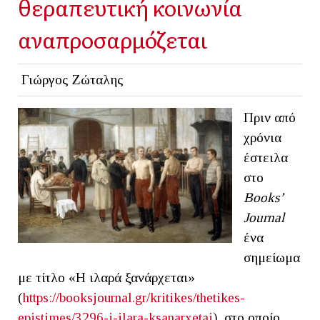
θεραπευτική κοινωνία
αναπροσαρμόζεται
Γιώργος Ζώταλης
Πριν από
χρόνια
έστειλα
στο
Books
’
Journal
ένα
σημείωμα
με τίτλο «Η ιλαρά ξανάρχεται»
(
https://booksjournal.gr/kritikes/thetikes-
epistimes/3296-i-ilara-ksanarxetai
), στο οποίο