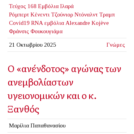
Τεύχος 168
Εμβόλια
Ιλαρά
Ρόμπερτ Κένεντι Τζούνιορ
Ντόναλντ Τραμπ
Covid19
RNA εμβόλια
Alexandre Kojève
Φράνσις Φουκουγιάμα
21 Οκτωβρίου 2025
Γνώμες
Ο «ανένδοτος» αγώνας των
ανεμβολίαστων
υγειονομικών και ο κ.
Ξανθός
Μαρίλια Παπαθανασίου