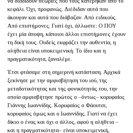
να διαδίδουν θεωρίες που τους κατέβηκαν από το
κεφάλι. Όχι, προφανώς. Διέδιδαν αυτά που
άκουγαν και αυτά που διάβαζαν. Από ειδικούς.
Από επιστήμονες. Γιατί όχι, άλλωστε; Ο ΠΟΥ
έχει μία άποψη, κάποιοι άλλοι επιστήμονες έχουν
τη δική τους. Ουδείς εκφράζει την αυθεντία, η
αλήθεια είναι υποκειμενική. Το ίδιο και η
πραγματικότητα, ξαναλέμε.
Έτσι φτάσαμε στη σημερινή κατάσταση. Αρχικά
ξεκίνησε με την αμφισβήτηση του ιού, της
μεταδοτικότητας και της φονικότητάς του, την
οποία αμφισβήτησε πρώτος ο –όντως– κορυφαίος
Γιάννης Ιωαννίδης. Κορυφαίος ο Φάουτσι,
κορυφαίος όμως και ο Ιωαννίδης. Γιατί να έχει
δίκιο ο ένας και όχι ο άλλος, αφού η αλήθεια –
και η πραγματικότητα– είναι υποκειμενική,