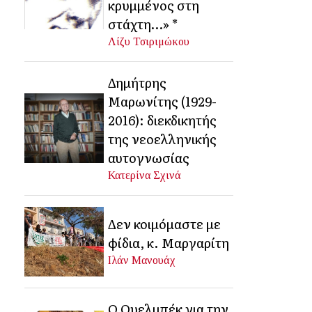
κρυμμένος στη
στάχτη…» *
Λίζυ Τσιριμώκου
Δημήτρης
Μαρωνίτης (1929-
2016): διεκδικητής
της νεοελληνικής
αυτογνωσίας
Κατερίνα Σχινά
Δεν κοιμόμαστε με
φίδια, κ. Μαργαρίτη
Ιλάν Μανουάχ
Ο Ουελμπέκ για την