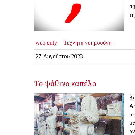
ση
τη
web only
Τεχνητή νοημοσύνη
27 Αυγούστου 2023
Το ψάθινο καπέλο
Κα
Αρ
σφ
μα
αν