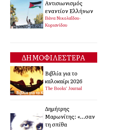
Αντισιωνισμός
εναντίον Ελλήνων
Βάνα Νικολαΐδου-
Κυριανίδου
ΔΗΜΟΦΙΛΕΣΤΕΡΑ
Βιβλία για το
καλοκαίρι 2026
The Books' Journal
Δημήτρης
Μαρωνίτης: «…σαν
τη σπίθα