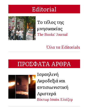
Editorial
Το τέλος της
μνησικακίας
The Books' Journal
Όλα τα Editorials
ΠΡΟΣΦΑΤΑ ΑΡΘΡΑ
Ισραηλινή
Ακροδεξιά και
αντισιωνιστική
Αριστερά
Βίκτωρ Ισαάκ Ελιέζερ