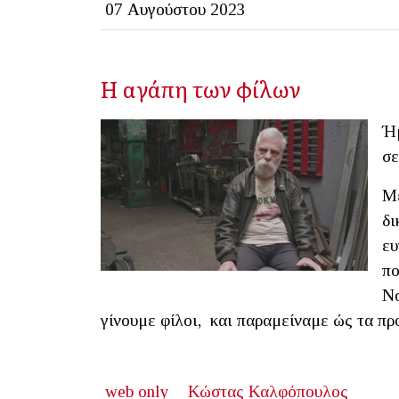
07 Αυγούστου 2023
Η αγάπη των φίλων
Ήμ
σε
Με
δι
ευ
πο
Νο
γίνουμε φίλοι, και παραμείναμε ώς τα πρ
web only
Κώστας Καλφόπουλος