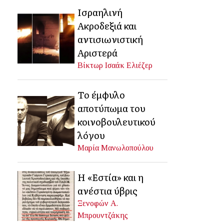
Ισραηλινή
Ακροδεξιά και
αντισιωνιστική
Αριστερά
Βίκτωρ Ισαάκ Ελιέζερ
Το έμφυλο
αποτύπωμα του
κοινοβουλευτικού
λόγου
Μαρία Μανωλοπούλου
Η «Εστία» και η
ανέστια ύβρις
Ξενοφών Α.
Μπρουντζάκης