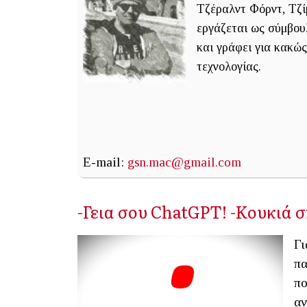
Τζέραλντ Φόρντ, Τζί
εργάζεται ως σύμβουλ
και γράφει για κακώς 
τεχνολογίας.
E-mail:
gsn.mac@gmail.com
-Γεια σου ChatGPT! -Κουκιά
Γι
πα
πο
αν