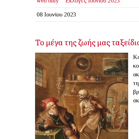
web only
Εκλογές Ιουνίου 2023
08 Ιουνίου 2023
Το μέγα της ζωής μας ταξείδι
Κο
κο
ακ
τη
βρ
σκ