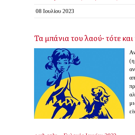
08 Ιουλίου 2023
Τα μπάνια του λαού· τότε και
Αν
(η
αν
απ
πρ
αλ
μι
εί