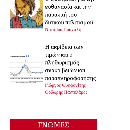
ευθανασία και την
παρακμή του
δυτικού πολιτισμού
Νατάσσα Πασχάλη
Η ακρίβεια των
τιμών και ο
πληθωρισμός
ανακριβειών και
παραπληροφόρησης
Γιώργος Θυφρονίτης -
Θοδωρής Παντελάρος
ΓΝΩΜΕΣ