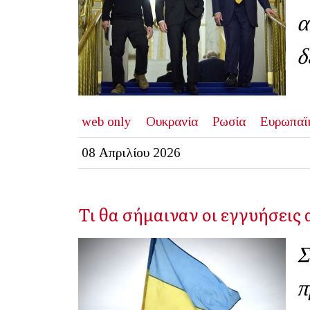
α
δ
web only
Ουκρανία
Ρωσία
Ευρωπαϊ
08 Απριλίου 2026
Τι θα σήμαιναν οι εγγυήσεις 
Σ
π