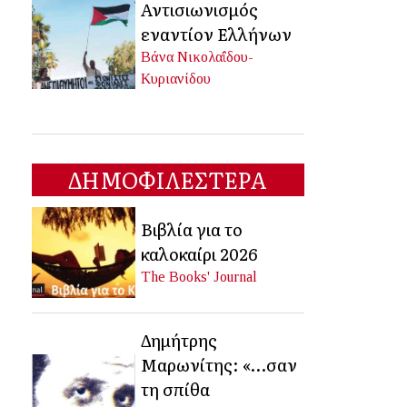
Αντισιωνισμός
εναντίον Ελλήνων
Βάνα Νικολαΐδου-
Κυριανίδου
ΔΗΜΟΦΙΛΕΣΤΕΡΑ
Βιβλία για το
καλοκαίρι 2026
The Books' Journal
Δημήτρης
Μαρωνίτης: «…σαν
τη σπίθα