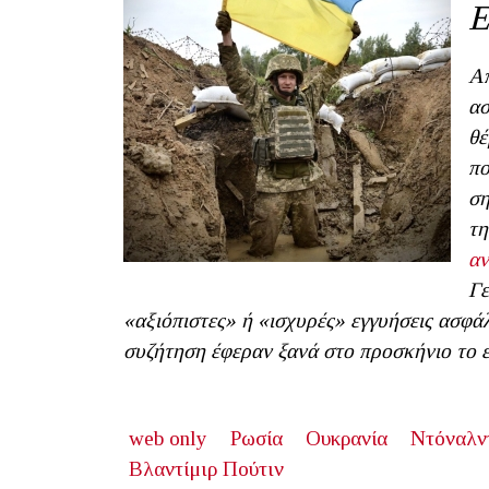
Ε
Απ
ασ
θέ
πο
ση
τη
αν
Γε
«αξιόπιστες» ή «ισχυρές» εγγυήσεις ασφάλ
συζήτηση έφεραν ξανά στο προσκήνιο το ε
web only
Ρωσία
Ουκρανία
Ντόναλν
Βλαντίμιρ Πούτιν