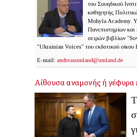
του Σουηδικού Ινσ
καθηγητής Πολιτικ
Mohyla Academy. Υ
Πανεπιστημίων και 
σειρών βιβλίων "Sovi
"Ukrainian Voices" του εκδοτικού οίκου 
E-mail:
andreasumland@umland.de
Αίθουσα αναμονής ή γέφυρα
Τ
σ
γ