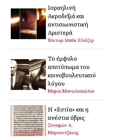
Ισραηλινή
Ακροδεξιά και
αντισιωνιστική
Αριστερά
Βίκτωρ Ισαάκ Ελιέζερ
Το έμφυλο
αποτύπωμα του
κοινοβουλευτικού
λόγου
Μαρία Μανωλοπούλου
Η «Εστία» και η
ανέστια ύβρις
Ξενοφών Α.
Μπρουντζάκης