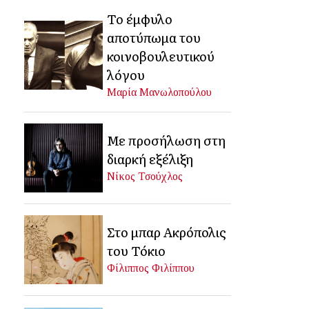
Το έμφυλο
αποτύπωμα του
κοινοβουλευτικού
λόγου
Μαρία Μανωλοπούλου
Με προσήλωση στη
διαρκή εξέλιξη
Νίκος Τσούχλος
Στο μπαρ Ακρόπολις
του Τόκιο
Φίλιππος Φιλίππου