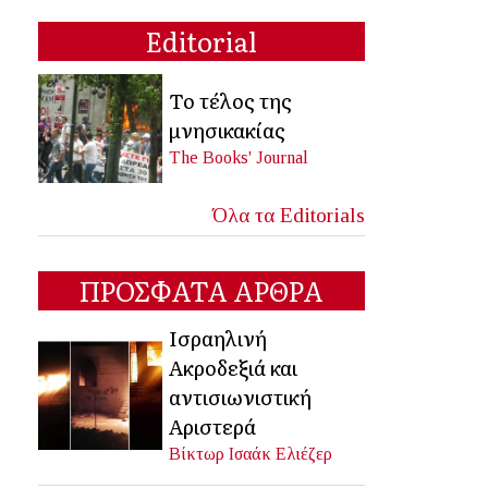
Editorial
Το τέλος της
μνησικακίας
The Books' Journal
Όλα τα Editorials
ΠΡΟΣΦΑΤΑ ΑΡΘΡΑ
Ισραηλινή
Ακροδεξιά και
αντισιωνιστική
Αριστερά
Βίκτωρ Ισαάκ Ελιέζερ