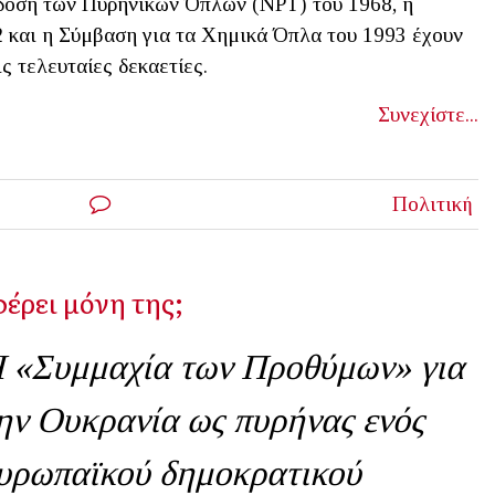
δοση των Πυρηνικών Όπλων (NPT) του 1968, η
 και η Σύμβαση για τα Χημικά Όπλα του 1993 έχουν
ς τελευταίες δεκαετίες.
Συνεχίστε...
Πολιτική
έρει μόνη της;
 «Συμμαχία των Προθύμων» για
ην Ουκρανία ως πυρήνας ενός
υρωπαϊκού δημοκρατικού