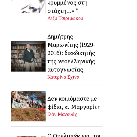
κρυμμένος στη
στάχτη…» *
Λίζυ Τσιριμώκου
Δημήτρης
Μαρωνίτης (1929-
2016): διεκδικητής
της νεοελληνικής
αυτογνωσίας
Κατερίνα Σχινά
Δεν κοιμόμαστε με
φίδια, κ. Μαργαρίτη
Ιλάν Μανουάχ
Ο Ουελμπέκ για την