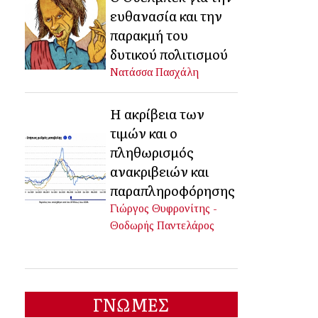
ευθανασία και την
παρακμή του
δυτικού πολιτισμού
Νατάσσα Πασχάλη
Η ακρίβεια των
τιμών και ο
πληθωρισμός
ανακριβειών και
παραπληροφόρησης
Γιώργος Θυφρονίτης -
Θοδωρής Παντελάρος
ΓΝΩΜΕΣ