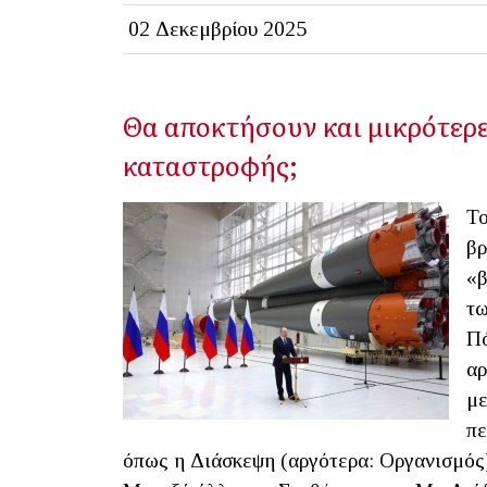
02 Δεκεμβρίου 2025
Θα αποκτήσουν και μικρότερε
καταστροφής;
Το
βρ
«β
τω
Πό
αρ
με
πε
όπως η Διάσκεψη (αργότερα: Οργανισμός)