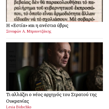
Η «Εστία» και η ανέστια ύβρις
Ξενοφών Α. Μπρουντζάκης
Τι αλλάζει ο νέος αρχηγός του Στρατού της
Ουκρανίας
Lesia Bidochko