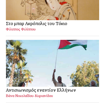
Στο μπαρ Ακρόπολις του Τόκιο
Φίλιππος Φιλίππου
Αντισιωνισμός εναντίον Ελλήνων
Βάνα Νικολαΐδου-Κυριανίδου