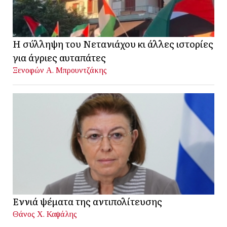
Η σύλληψη του Νετανιάχου κι άλλες ιστορίες
για άγριες αυταπάτες
Ξενοφών Α. Μπρουντζάκης
Εννιά ψέματα της αντιπολίτευσης
Θάνος Χ. Καψάλης