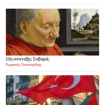
13η σύνταξη; Σοβαρά;
Ρωμανός Οικονομίδης