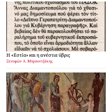
Η «Εστία» και η ανέστια ύβρις
Ξενοφών Α. Μπρουντζάκης