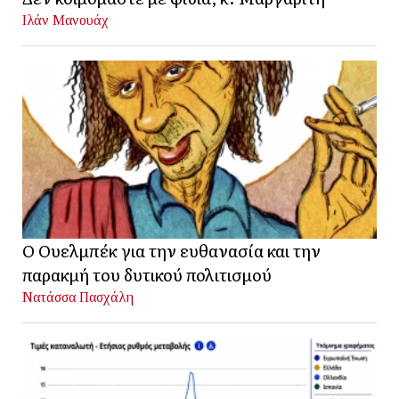
Ιλάν Μανουάχ
Ο Ουελμπέκ για την ευθανασία και την
παρακμή του δυτικού πολιτισμού
Νατάσσα Πασχάλη