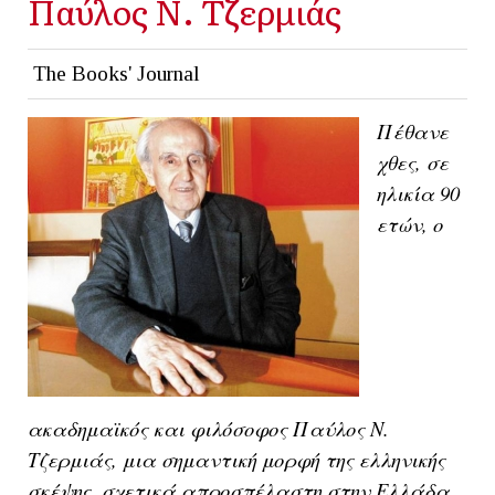
Παύλος Ν. Τζερμιάς
The Books' Journal
Πέθανε
χθες, σε
ηλικία 90
ετών, ο
ακαδημαϊκός και φιλόσοφος Παύλος Ν.
Τζερμιάς, μια σημαντική μορφή της ελληνικής
σκέψης, σχετικά απροσπέλαστη στην Ελλάδα