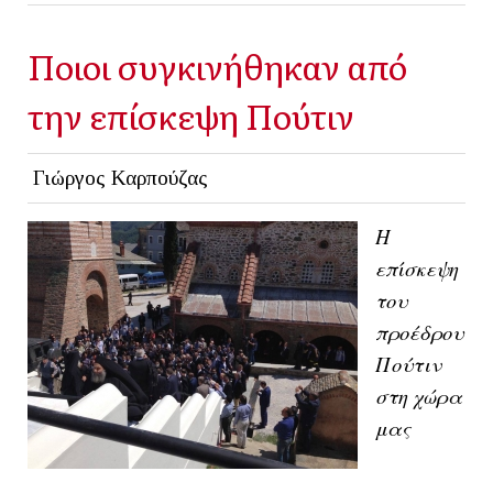
Ποιοι συγκινήθηκαν από
την επίσκεψη Πούτιν
Γιώργος Καρπούζας
Η
επίσκεψη
του
προέδρου
Πούτιν
στη χώρα
μας