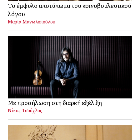
Το έμφυλο αποτύπωμα του κοινοβουλευτικού
λόγου
Μαρία Μανωλοπούλου
Με προσήλωση στη διαρκή εξέλιξη
Νίκος Τσούχλος