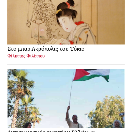
Στο μπαρ Ακρόπολις του Τόκιο
Φίλιππος Φιλίππου