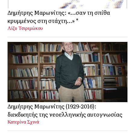
Δημήτρης Μαρωνίτης: «…σαν τη σπίθα
κρυμμένος στη στάχτη…» *
Λίζυ Τσιριμώκου
Δημήτρης Μαρωνίτης (1929-2016):
διεκδικητής της νεοελληνικής αυτογνωσίας
Κατερίνα Σχινά