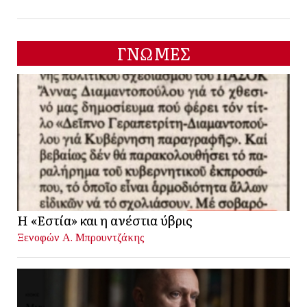
ΓΝΩΜΕΣ
Η «Εστία» και η ανέστια ύβρις
Ξενοφών Α. Μπρουντζάκης