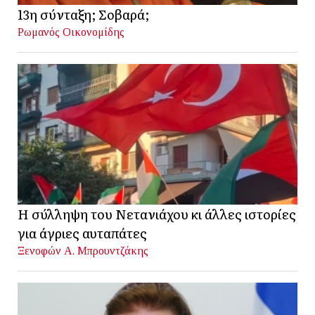
13η σύνταξη; Σοβαρά;
Ρωμανός Οικονομίδης
Η σύλληψη του Νετανιάχου κι άλλες ιστορίες
για άγριες αυταπάτες
Ξενοφών Α. Μπρουντζάκης