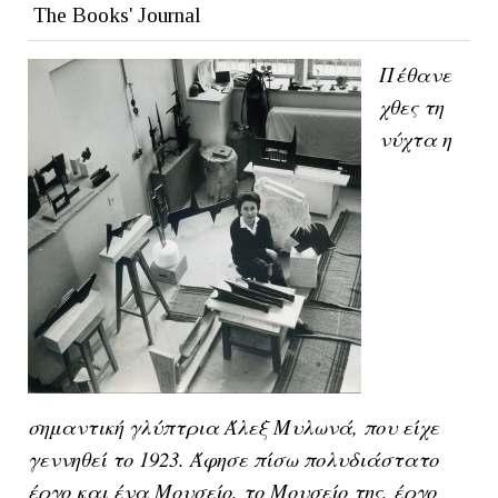
The Books' Journal
Πέθανε
χθες τη
νύχτα η
σημαντική γλύπτρια Άλεξ Μυλωνά, που είχε
γεννηθεί το 1923. Άφησε πίσω πολυδιάστατο
έργο και ένα Μουσείο, το Μουσείο της, έργο