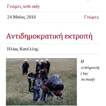
Γνώμες
web only
24 Μαϊος 2016
Γνώμες
Αντιδημοκρατική εκτροπή
Ηλίας Κανέλλης
Η
απόφαση
(της
τοπικής