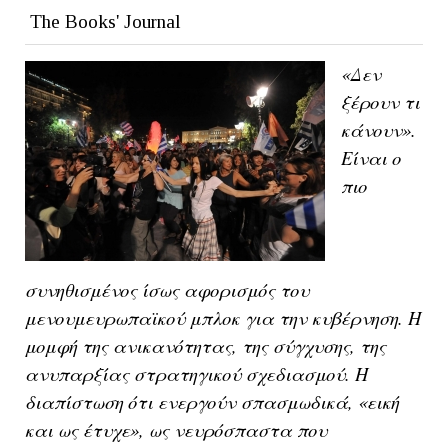
The Books' Journal
«Δεν
ξέρουν τι
κάνουν».
Είναι ο
πιο
συνηθισμένος ίσως αφορισμός του
μενουμευρωπαϊκού μπλοκ για την κυβέρνηση. Η
μομφή της ανικανότητας, της σύγχυσης, της
ανυπαρξίας στρατηγικού σχεδιασμού. Η
διαπίστωση ότι ενεργούν σπασμωδικά, «εική
και ως έτυχε», ως νευρόσπαστα που