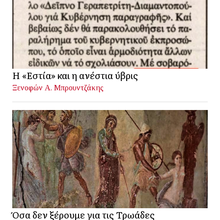
Η «Εστία» και η ανέστια ύβρις
Ξενοφών Α. Μπρουντζάκης
Όσα δεν ξέρουμε για τις Τρωάδες