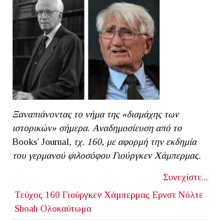
Ξαναπιάνοντας το νήμα της «διαμάχης των
ιστορικών» σήμερα. Αναδημοσίευση από το
Books' Journal,
τχ. 160, με αφορμή την εκδημία
του γερμανού φιλοσόφου Γιούργκεν Χάμπερμας.
Συνεχίστε...
Τεύχος 160
Γιούργκεν Χάμπερμας
Ερνστ Νόλτε
Shoah
Ολοκαύτωμα