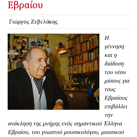
Εβραίου
Γιώργος Ζεβελάκης
Η
γέννηση
και η
διάδοση
του νέου
μίσους για
τους
Εβραίους
επιβάλλει
την
ανάκληση της μνήμης ενός σημαντικού Έλληνα
Εβραίου, του γνωστού μουσικολόγου, μουσικού