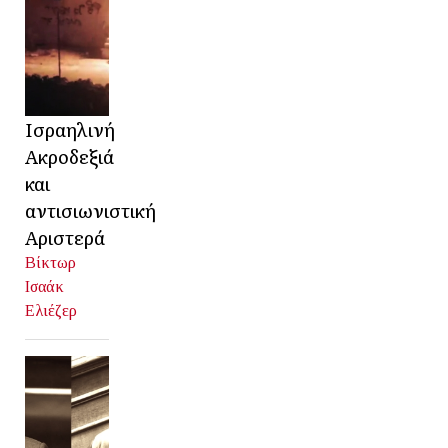
Ισραηλινή
Ακροδεξιά
και
αντισιωνιστική
Αριστερά
Βίκτωρ
Ισαάκ
Ελιέζερ