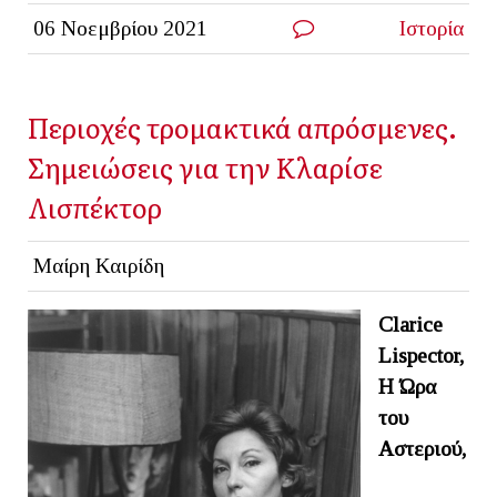
06 Νοεμβρίου 2021
Ιστορία
Περιοχές τρομακτικά απρόσμενες.
Σημειώσεις για την Κλαρίσε
Λισπέκτορ
Μαίρη Καιρίδη
Clarice
Lispector,
Η Ώρα
του
Αστεριού,