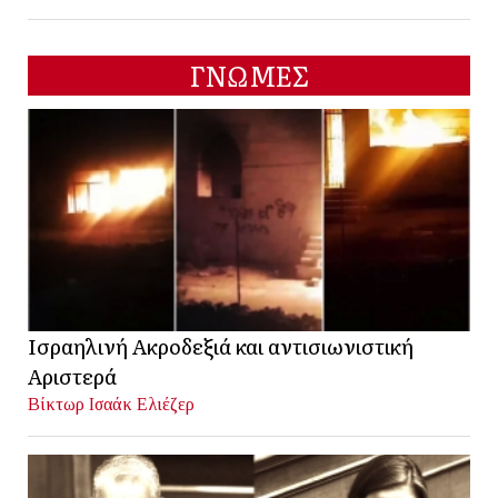
ΓΝΩΜΕΣ
Ισραηλινή Ακροδεξιά και αντισιωνιστική
Αριστερά
Βίκτωρ Ισαάκ Ελιέζερ