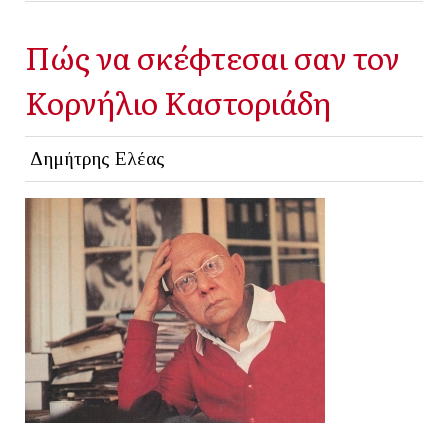
Πώς να σκέφτεσαι σαν τον
Κορνήλιο Καστοριάδη
Δημήτρης Ελέας