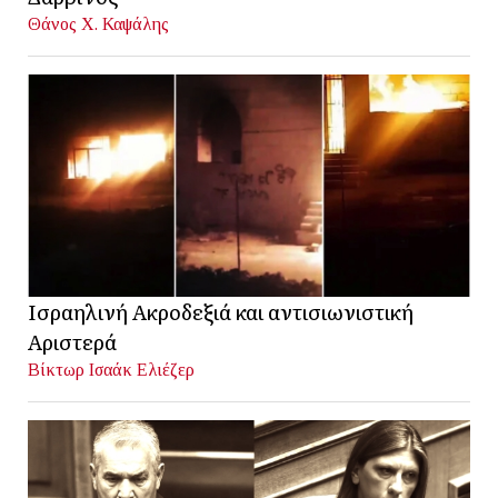
Θάνος Χ. Καψάλης
Ισραηλινή Ακροδεξιά και αντισιωνιστική
Αριστερά
Βίκτωρ Ισαάκ Ελιέζερ