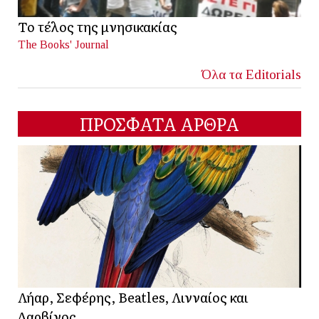
Το τέλος της μνησικακίας
The Books' Journal
Όλα τα Editorials
ΠΡΟΣΦΑΤΑ ΑΡΘΡΑ
Λήαρ, Σεφέρης, Beatles, Λινναίος και
Δαρβίνος