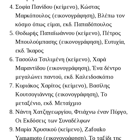
Σοφία Πανίδου (κείμενο), Κώστας
Μαρκόπουλος (εικονογράφηση), Βλέπω τον
κόσμο όπως είμαι, εκδ. Παπαδόπουλος
Θοδωρής Παπαϊωάννου (κείμενο), Πέτρος
Μπουλούμπασης (εικονογράφηση), Ευτυχία,
εκδ. Ίκαρος
Τασούλα Τσιλιμένη (κείμενο), Χαρά
Μαραντίδου (εικονογράφηση), Ένα δέντρο
μεγαλώνει παντού, εκδ. Καλειδοσκόπιο
Κυριάκος Χαρίτος (κείμενο), Βασίλης
Κουτσογιάννης (εικονογράφηση), Το
μεταξένιο, εκδ. Μεταίχμιο
Νάντη Χατζηγεωργίου, Φτιάχνω έναν Πύργο,
Οι Εκδόσεις των Συναδέλφων
Μαρία Χρυσικού (κείμενο), Zafouko
Yamamoto (εικονογράφηση), Το ταξίδι της