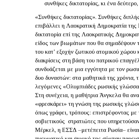
συνθήκες δικτατορίας, κι ένα δεύτερο
«Συνθήκες δικτατορίας». Συνθήκες διπλής 
επιβάλλει η Λαοκρατική Δημοκρατία της Γ
δικτατορία επί της Λαοκρατικής Δημοκρατ
είδος των βιωμάτων που θα σημαδέψουν τ
του κατ’ εξοχήν ζωτικού ατομικού χώρου κ
διακρίσεις στη βάση του πατρικού επαγγ
συνδυάζεται με μια εγγύτητα με τον ρωσι
δυο δυναστών: στα μαθητικά της χρόνια, τ
λεγόμενες «Ολυμπιάδες ρωσικής γλώσσας»
Στη συνέχεια, η μαθήτρια Άνγκελα θα ανα
«φρεσκάρει» τη γνώση της ρωσικής γλώσσ
όπως γράφει, τρόπους: επιστρέφοντας με 
σοβιετικούς στρατιώτες που υπηρετούσαν
Μέρκελ, η ΕΣΣΔ –μετέπειτα Ρωσία– είναι
πνευματικό και ψυχικό της σύμπαν παρει