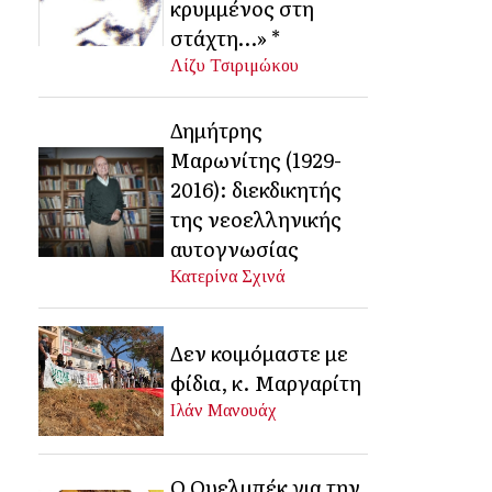
κρυμμένος στη
στάχτη…» *
Λίζυ Τσιριμώκου
Δημήτρης
Μαρωνίτης (1929-
2016): διεκδικητής
της νεοελληνικής
αυτογνωσίας
Κατερίνα Σχινά
Δεν κοιμόμαστε με
φίδια, κ. Μαργαρίτη
Ιλάν Μανουάχ
Ο Ουελμπέκ για την