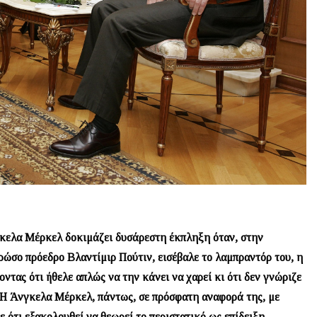
γκελα Μέρκελ δοκιμάζει δυσάρεστη έκπληξη όταν, στην
 ρώσο πρόεδρο Βλαντίμιρ Πούτιν, εισέβαλε το λαμπραντόρ του, η
τας ότι ήθελε απλώς να την κάνει να χαρεί κι ότι δεν γνώριζε
. Η Άνγκελα Μέρκελ, πάντως, σε πρόσφατη αναφορά της, με
ε ότι εξακολουθεί να θεωρεί το περιστατικό ως επίδειξη