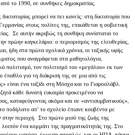
, από το 1990, σε συνθήκες δημοκρατίας.
δικτατορίας μπορεί να πει κανείς: στη δικτατορία που
ερμανίας στους πολίτες της, επικάθεται η σοβιετική
ίας. Σε αυτήν ακριβώς τη συνθήκη συνίσταται το
ην πρώην καγκελάριο: ο περιορισμός της ελευθερίας,
αι, ήδη στα πρώτα σχολικά χρόνια, οι ταξικής υφής
έλματος που αναγράφεται στα μαθητολόγια,
κό πολιτισμό, τον πολιτισμό του «μεγάλου» εκ των
ο έπαθλο για τη διάκρισή της σε μια από τις
 είναι ένα ταξίδι στη Μόσχα και το Γιαροσλάβλ.
ζητά κάθε δυνατή ευκαιρία προκειμένου να
ας, καταφεύγοντας ακόμα και σε «αντισυμβατικούς»,
το ποδήλατο απ’ το σχολείο έπιανε κουβέντα με
 στην περιοχή. Στο πρώτο μισό της ζωής της
 λοιπόν ένα κομμάτι της πραγματικότητάς της. Στο
σφρέουν ωστόσο, έμμεσα ασφαλώς, και οι ΗΠΑ, πάντα