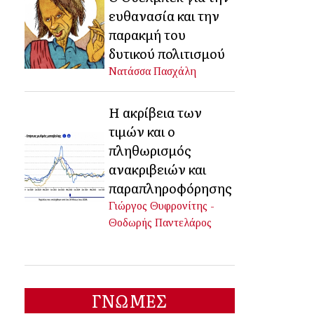
ευθανασία και την
παρακμή του
δυτικού πολιτισμού
Νατάσσα Πασχάλη
Η ακρίβεια των
τιμών και ο
πληθωρισμός
ανακριβειών και
παραπληροφόρησης
Γιώργος Θυφρονίτης -
Θοδωρής Παντελάρος
ΓΝΩΜΕΣ