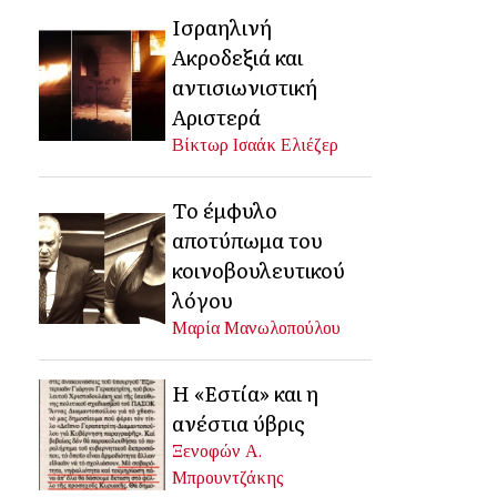
Ισραηλινή
Ακροδεξιά και
αντισιωνιστική
Αριστερά
Βίκτωρ Ισαάκ Ελιέζερ
Το έμφυλο
αποτύπωμα του
κοινοβουλευτικού
λόγου
Μαρία Μανωλοπούλου
Η «Εστία» και η
ανέστια ύβρις
Ξενοφών Α.
Μπρουντζάκης