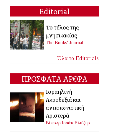
Editorial
Το τέλος της
μνησικακίας
The Books' Journal
Όλα τα Editorials
ΠΡΟΣΦΑΤΑ ΑΡΘΡΑ
Ισραηλινή
Ακροδεξιά και
αντισιωνιστική
Αριστερά
Βίκτωρ Ισαάκ Ελιέζερ