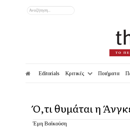
Αναζήτηση...
Editorials
Κριτικές
Ποιήματα
Π
Ό,τι θυμάται η Άνγ
Έμη Βαϊκούση