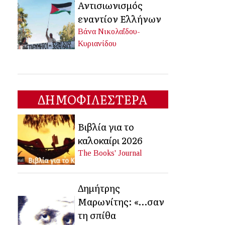
Αντισιωνισμός
εναντίον Ελλήνων
Βάνα Νικολαΐδου-
Κυριανίδου
ΔΗΜΟΦΙΛΕΣΤΕΡΑ
Βιβλία για το
καλοκαίρι 2026
The Books' Journal
Δημήτρης
Μαρωνίτης: «…σαν
τη σπίθα